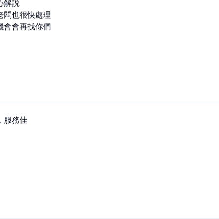
解説

老闆也很快處理

機會會再找你們
，服務佳