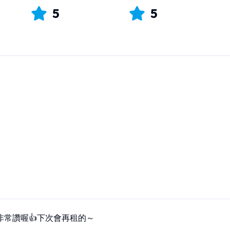
5
5
非常讚喔👍下次會再租的～