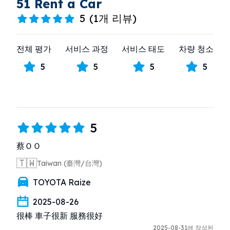
51 Rent a Car
5
(
1개 리뷰
)
전체 평가
서비스 과정
서비스 태도
차량 청소
5
5
5
5
5
蔡ＯＯ
🇹🇼
Taiwan (臺灣/台灣)
TOYOTA Raize
2025-08-26
很棒 車子很新 服務很好
2025-08-31에 작성된