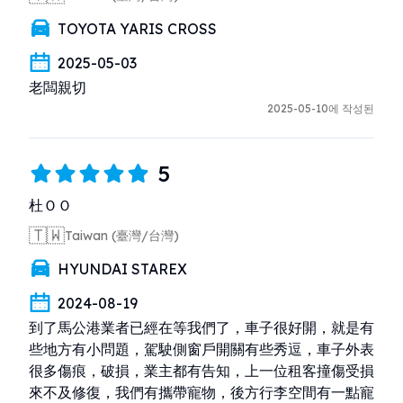
TOYOTA YARIS CROSS
2025-05-03
老闆親切
2025-05-10에 작성된
5
杜ＯＯ
🇹🇼
Taiwan (臺灣/台灣)
HYUNDAI STAREX
2024-08-19
到了馬公港業者已經在等我們了，車子很好開，就是有
些地方有小問題，駕駛側窗戶開關有些秀逗，車子外表
很多傷痕，破損，業主都有告知，上一位租客撞傷受損
來不及修復，我們有攜帶寵物，後方行李空間有一點寵