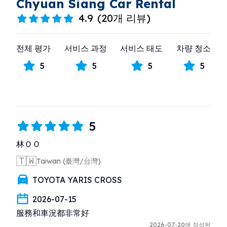
Chyuan Siang Car Rental
4.9
(
20개 리뷰
)
전체 평가
서비스 과정
서비스 태도
차량 청소
5
5
5
5
5
林ＯＯ
🇹🇼
Taiwan (臺灣/台灣)
TOYOTA YARIS CROSS
2026-07-15
服務和車況都非常好
2026-07-20에 작성된