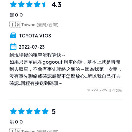
4.3
鄭ＯＯ
🇹🇼
Taiwan (臺灣/台灣)
TOYOTA VIOS
2022-07-23
到現場後的租車流程算快～

如果只是單純在gogoout 租車的話，基本上就是時間
到去取車，不會有事先聯絡之類的～因為我第一次租，
沒有事先聯絡或確認感覺不怎麼放心...所以我自己打去
確認..回程有接送到碼頭～
2022-07-29에 작성된
5
姚ＯＯ
🇹🇼
Taiwan (臺灣/台灣)