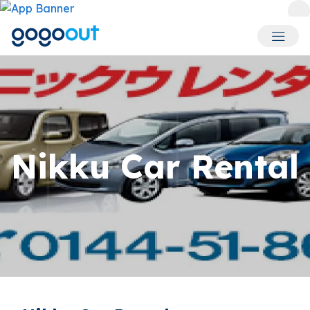
회원 메
Nikku Car Rental