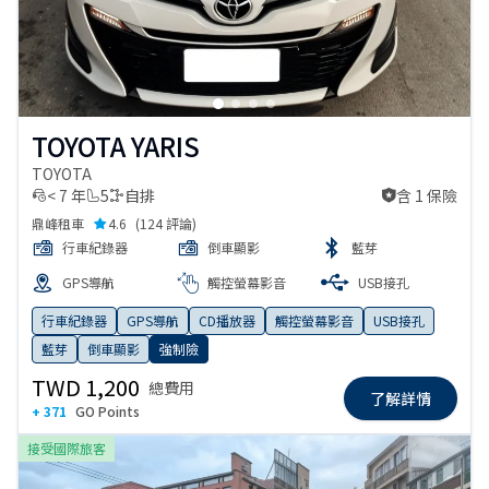
TOYOTA YARIS
TOYOTA
< 7 年
5
自排
含 1 保險
含 1 保險
鼎峰租車
4.6
(
124 評論
)
行車紀錄器
倒車顯影
藍芽
GPS導航
觸控螢幕影音
USB接孔
行車紀錄器
GPS導航
CD播放器
觸控螢幕影音
USB接孔
藍芽
倒車顯影
強制險
TWD 1,200
總費用
了解詳情
+ 371
GO Points
接受國際旅客