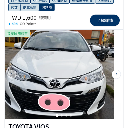
藍芽
倒車顯影
強制險
TWD 1,600
總費用
了解詳情
+ 494
GO Points
接受國際旅客
Previous slide
Next s
TOYOTA VIOS