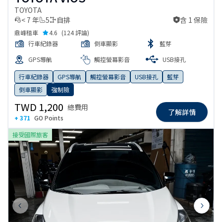
TOYOTA
< 7 年
5
自排
含 1 保險
含 1 保險
鼎峰租車
4.6
(
124 評論
)
行車紀錄器
倒車顯影
藍芽
GPS導航
觸控螢幕影音
USB接孔
行車紀錄器
GPS導航
觸控螢幕影音
USB接孔
藍芽
倒車顯影
強制險
TWD 1,200
總費用
了解詳情
+ 371
GO Points
接受國際旅客
Previous slide
Next s