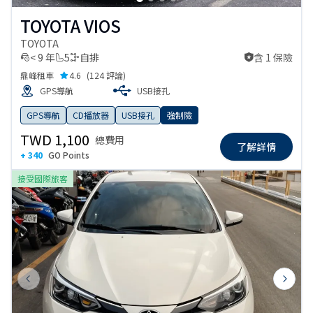
TOYOTA VIOS
TOYOTA
< 9 年
5
自排
含 1 保險
含 1 保險
鼎峰租車
4.6
(
124 評論
)
GPS導航
USB接孔
GPS導航
CD播放器
USB接孔
強制險
TWD 1,100
總費用
了解詳情
+ 340
GO Points
接受國際旅客
Previous slide
Next s