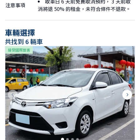
取車日 6 天前免費取消預約， 3 天前取
注意事項
消將退 50% 的租金，未符合條件不退款。
車輛選擇
共找到 6 輛車
接受國際旅客
Previous slide
Next s