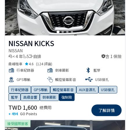
NISSAN KICKS
NISSAN
< 4 年
5
自排
含 1 保險
含 1 保險
鼎峰租車
4.6
(
124 評論
)
行車紀錄器
倒車顯影
藍芽
GPS導航
觸控螢幕影音
USB接孔
行車紀錄器
GPS導航
觸控螢幕影音
AUX音源孔
USB接孔
藍芽
高級音響
倒車顯影
強制險
TWD 1,600
總費用
了解詳情
+ 494
GO Points
接受國際旅客