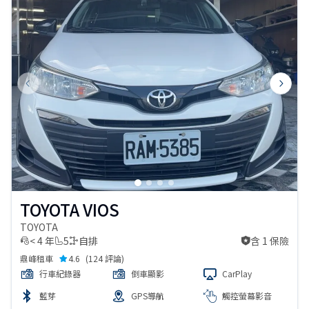
Previous slide
Next s
TOYOTA VIOS
TOYOTA
< 4 年
5
自排
含 1 保險
含 1 保險
鼎峰租車
4.6
(
124 評論
)
行車紀錄器
倒車顯影
CarPlay
藍芽
GPS導航
觸控螢幕影音