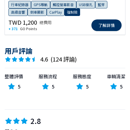
行車紀錄器
GPS導航
觸控螢幕影音
USB接孔
藍芽
高級音響
倒車顯影
CarPlay
強制險
TWD 1,200
總費用
了解詳情
+ 371
GO Points
用戶評論
4.6
(
124 評論
)
整體評價
服務流程
服務態度
車輛清潔
5
5
5
5
2.8