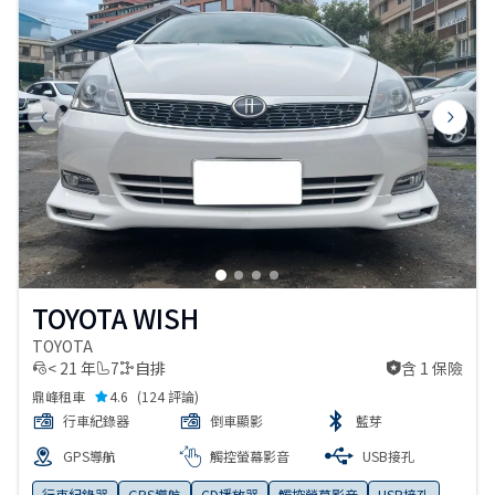
Previous slide
Next s
TOYOTA WISH
TOYOTA
< 21 年
7
自排
含 1 保險
含 1 保險
鼎峰租車
4.6
(
124 評論
)
行車紀錄器
倒車顯影
藍芽
GPS導航
觸控螢幕影音
USB接孔
行車紀錄器
GPS導航
CD播放器
觸控螢幕影音
USB接孔