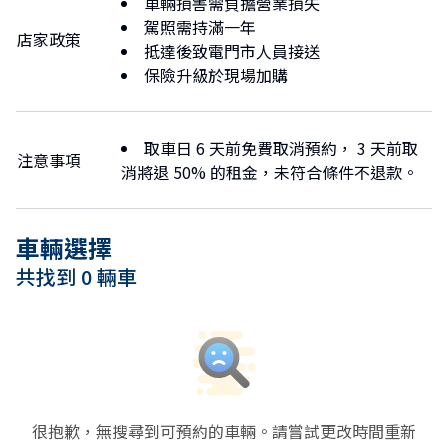
車輛損害需負擔營業損失
90-1521-4040LINE：@jhs4331b電話號
駕照需持滿一年
店家政策
碼：（+81）0123 22 4040
抵達後致電門市人員接送
接駁服務時間為上午 9 點至下午 5 點 30
保險升級於現場加購
分。
所有駕駛人須出示登載本人姓名之有效駕駛
執照。國際租車客戶請攜帶本國駕駛執照，
取車日 6 天前免費取消預約， 3 天前取
注意事項
以及由1949 年日內瓦公約締約國核發的國
消將退 50% 的租金，未符合條件不退款。
際駕駛執照。
注意事項：若您來自台灣、瑞士、德國、法
國、比利時、愛沙尼亞、摩洛哥或斯洛伐
車輛選擇
克，請務必出示護照、駕駛執照，以及經官
共找到 0 輛車
方認證的日文翻譯本。
我們致力於提供高效的服務質量，我們的宗
旨是始終更好。
很抱歉，無搜尋到可預約的車輛。請嘗試更改時間重新