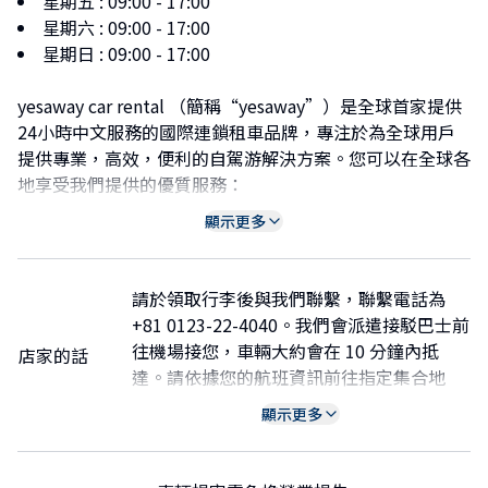
星期五
:
09:00 - 17:00
星期六
:
09:00 - 17:00
星期日
:
09:00 - 17:00
yesaway car rental （簡稱“yesaway”）是全球首家提供
24小時中文服務的國際連鎖租車品牌，專注於為全球用戶
提供專業，高效，便利的自駕游解決方案。您可以在全球各
地享受我們提供的優質服務：
美國：洛杉磯/檀香山/菲尼克斯/紐約/邁阿密/勞德代爾堡/
顯示更多
紐西蘭：基督城/奧克蘭/威靈頓/但尼丁/皇后鎮
澳洲：珀斯/雪梨/黃金海岸
泰國：曼谷/普吉島/清邁/甲米/
請於領取行李後與我們聯繫，聯繫電話為
日本：北海道/沖繩/大阪/成田
+81 0123-22-4040。我們會派遣接駁巴士前
韓國：首爾/
往機場接您，車輛大約會在 10 分鐘內抵
店家的話
聯係我們：kfc@yesaway.com 或 info@yesaway.com
達。請依據您的航班資訊前往指定集合地
點。
顯示更多
若您為國際租車客戶，取車時須出示護照、
駕駛執照以及國際駕駛執照（IDP）。
WhatsApp：+81 90-1521-4040微信：+81