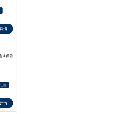
險
詳情
含 4 保險
責任險
詳情