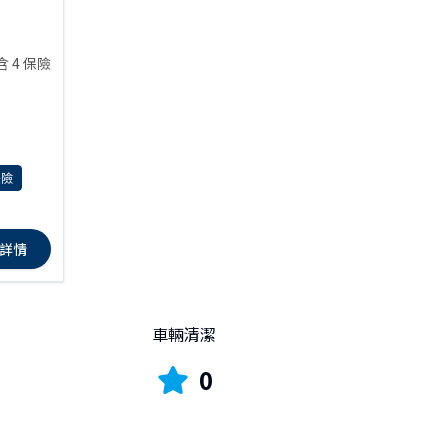
含 4 保險
任險
詳情
車輛清潔
0