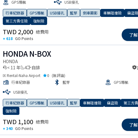
GPS導航
USB接孔
 slide
行車紀錄器
GPS導航
USB接孔
藍芽
倒車顯影
車輛碰撞險
竊盜
第三方責任險
強制險
TWD 2,000
總費用
了解
+ 618
GO Points
HONDA N-BOX
HONDA
< 11 年
4
自排
IX Rental-Naha Airport
0
(
無評論
)
行車紀錄器
藍芽
GPS導航
USB接孔
 slide
行車紀錄器
GPS導航
USB接孔
藍芽
車輛碰撞險
竊盜險
第三方
強制險
TWD 1,100
總費用
了解
+ 340
GO Points