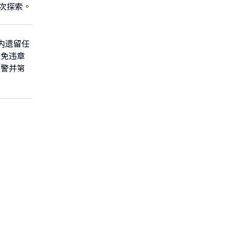
一次探索。
内遗留任
避免违章
报警并第