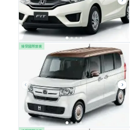
Previous slide
Next
接受國際旅客
Previous slide
Next