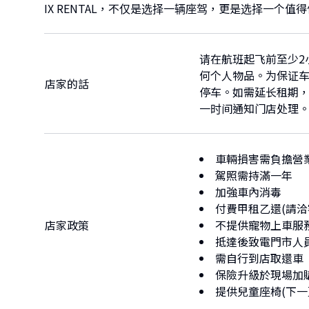
IX RENTAL，不仅是选择一辆座驾，更是选择一
请在航班起飞前至少2
何个人物品。为保证
店家的話
停车。如需延长租期
一时间通知门店处理
車輛損害需負擔營
駕照需持滿一年
加強車內消毒
付費甲租乙還(請洽
店家政策
不提供寵物上車服
抵達後致電門市人
需自行到店取還車
保險升級於現場加
提供兒童座椅(下一