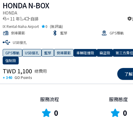
HONDA N-BOX
HONDA
< 11 年
4
自排
IX Rental-Naha Airport
0
(
無評論
)
倒車顯影
藍芽
GPS導航
USB接孔
 slide
GPS導航
USB接孔
藍芽
倒車顯影
車輛碰撞險
竊盜險
第三方責
強制險
TWD 1,100
總費用
了解
+ 340
GO Points
服務流程
服務態度
0
0