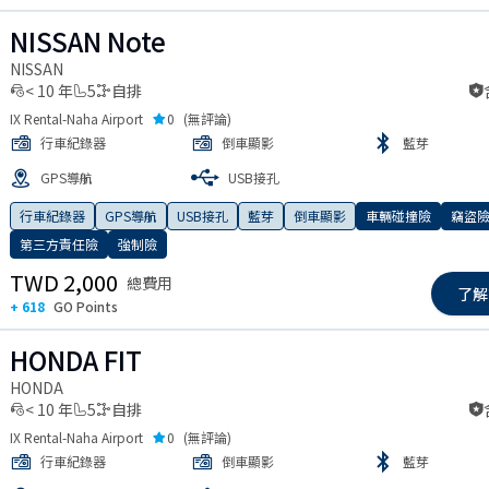
NISSAN Note
NISSAN
< 10 年
5
自排
IX Rental-Naha Airport
0
(
無評論
)
行車紀錄器
倒車顯影
藍芽
GPS導航
USB接孔
 slide
行車紀錄器
GPS導航
USB接孔
藍芽
倒車顯影
車輛碰撞險
竊盜
第三方責任險
強制險
TWD 2,000
總費用
了解
+ 618
GO Points
HONDA FIT
HONDA
< 10 年
5
自排
IX Rental-Naha Airport
0
(
無評論
)
行車紀錄器
倒車顯影
藍芽