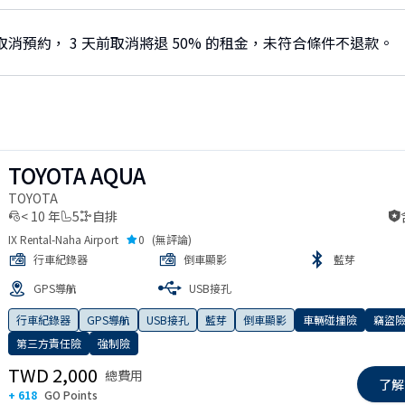
取消預約， 3 天前取消將退 50% 的租金，未符合條件不退款。
TOYOTA AQUA
TOYOTA
< 10 年
5
自排
IX Rental-Naha Airport
0
(
無評論
)
行車紀錄器
倒車顯影
藍芽
GPS導航
USB接孔
 slide
行車紀錄器
GPS導航
USB接孔
藍芽
倒車顯影
車輛碰撞險
竊盜
第三方責任險
強制險
TWD 2,000
總費用
了解
+ 618
GO Points