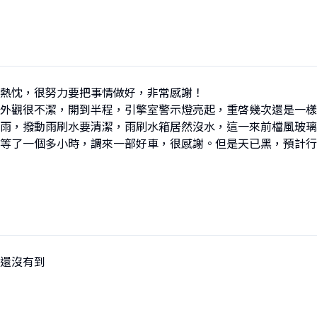
熱忱，很努力要把事情做好，非常感謝！

外觀很不潔，開到半程，引擎室警示燈亮起，重啓幾次還是一樣
雨，撥動雨刷水要清潔，雨刷水箱居然沒水，這一來前檔風玻璃
等了一個多小時，調來一部好車，很感謝。但是天已黑，預計行
還沒有到