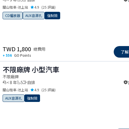
關山租車-池上站
4.9
(
25 評論
)
CD播放器
AUX音源孔
強制險
 slide
TWD 1,800
總費用
了解
+ 556
GO Points
不限廠牌 小型汽車
不限廠牌
< 8 年
5
自排
關山租車-池上站
4.9
(
25 評論
)
AUX音源孔
強制險
 slide