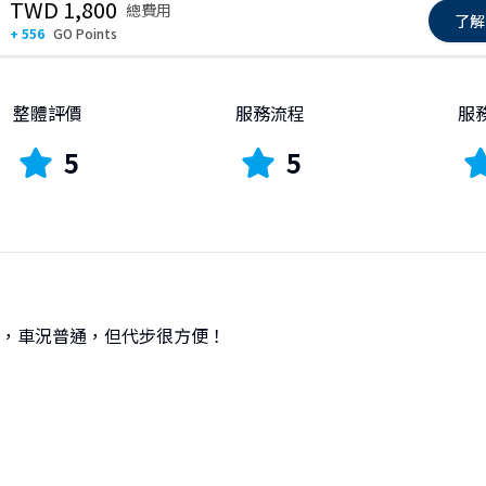
TWD 1,800
總費用
了解
+ 556
GO Points
整體評價
服務流程
服
5
5
，車況普通，但代步很方便！