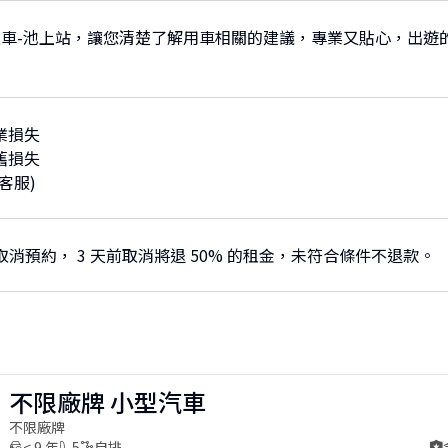
車-池上站，讓您清楚了解用車相關的建議，專業又貼心，出遊
業損失
舊損失
客服)
取消預約， 3 天前取消將退 50% 的租金，未符合條件不退款。
不限廠牌 小型汽車
不限廠牌
< 9 年
5
自排