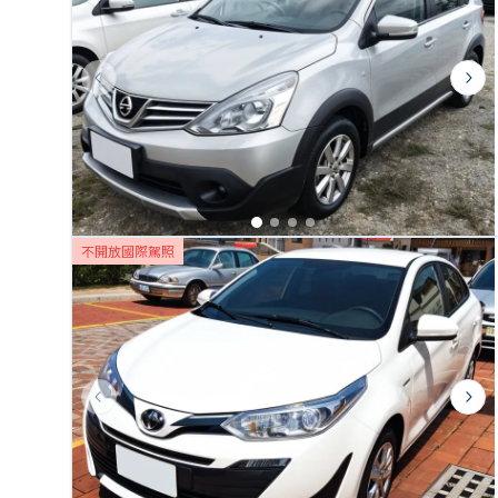
Previous slide
Next
不開放國際駕照
Previous slide
Next