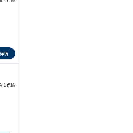
詳情
含 1 保險