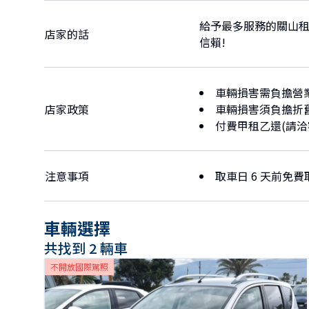
給予最多服務的關山租
店家的話
信賴!
車輛損害需負擔營
店家政策
車輛損害須負擔折
付費甲租乙還(請洽
注意事項
取車日 6 天前免費
車輛選擇
共找到 2 輛車
不開放國際駕照