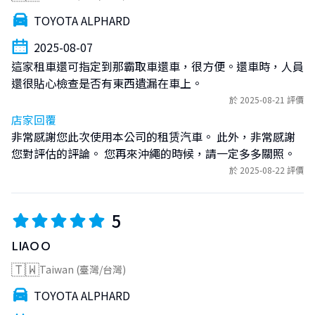
For detailed arrangements or special requests, please
TOYOTA ALPHARD
contact us via LINE in advance.
If you have any questions, please feel free to contact us
2025-08-07
anytime via LINE.
這家租車還可指定到那霸取車還車，很方便。還車時，人員
還很貼心檢查是否有東西遺漏在車上。
📱 Official LINE
於 2025-08-21 評價
https://lin.ee/oe14M3o
店家回覆
非常感謝您此次使用本公司的租赁汽車。 此外，非常感謝
🆔 LINE ID
您對評估的評論。 您再來沖繩的時候，請一定多多關照。
@942vsbwc
於 2025-08-22 評價
5
LIAＯＯ
🇹🇼
Taiwan (臺灣/台灣)
TOYOTA ALPHARD