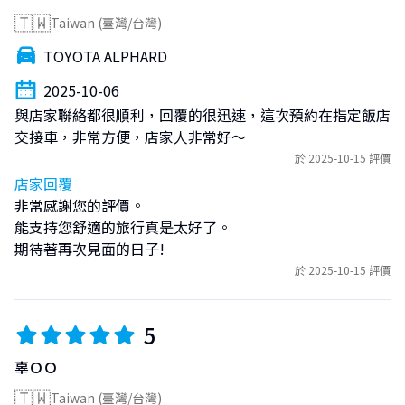
Vehicle pick-up and drop-off are available only at
🇹🇼
Omoromachi Station (Yui Rail Monorail).
Taiwan (臺灣/台灣)
For Rentals of 2 Nights, 3 Days or More:
TOYOTA ALPHARD
We offer FREE pick-up and drop-off service at your
designated location within Naha City.
2025-10-06
Please note: Naha Airport cannot be selected as a pick-
與店家聯絡都很順利，回覆的很迅速，這次預約在指定飯店
up or drop-off location.
交接車，非常方便，店家人非常好～
於 2025-10-15 評價
💡 Important Information
店家回覆
For 1-night, 2-day rentals, vehicle pick-up and return
非常感謝您的評價。

are available only at Omoromachi Station.
能支持您舒適的旅行真是太好了。

The monorail fare to Omoromachi Station is the
期待著再次見面的日子!
customer's responsibility.
於 2025-10-15 評價
If you qualify for the free delivery service (2 nights, 3
days or more), please let us know your preferred pick-
up and drop-off locations in advance so we can make
5
the necessary arrangements.
辜ＯＯ
Naha Airport is not available as a pick-up or drop-off
location.
🇹🇼
Taiwan (臺灣/台灣)