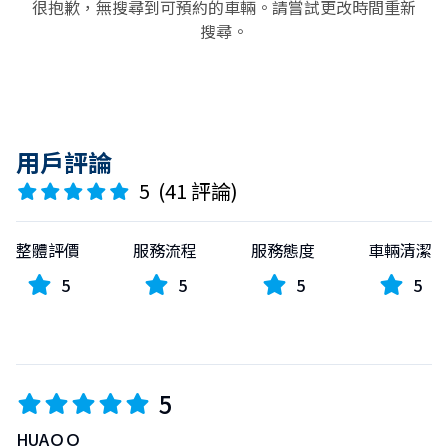
@942vsbwc
很抱歉，無搜尋到可預約的車輛。請嘗試更改時間重新
🆔 LINE ID
【A Note on Communication】 Please
搜尋。
@942vsbwc
note that our staff do not speak fluent
English or Chinese. However, we use
🚗 FIRE RENTAL CAR | Your Top Choice for Car Rentals in
translation tools and are committed to
Naha, Okinawa ✨
providing you with the most polite and
helpful service possible!
用戶評論
Thank you for choosing FIRE RENTAL CAR!
We will do our absolute best to support
We are committed to making your Okinawa trip as
5
(
41 評論
)
your trip and ensure everything goes
convenient and worry-free as possible by providing
smoothly. Don't hesitate to reach out! 🙌
transparent and easy-to-understand rental services.
💬 Contact us anytime via official LINE!
整體評價
服務流程
服務態度
車輛清潔
✅ Full Insurance Included
5
5
5
5
The listed price is the final price. It includes all
insurance coverage with no hidden fees or additional
charges.
5
✅ Flexible Pick-up & Drop-off Service
For 1-Night, 2-Day Rentals:
HUAＯＯ