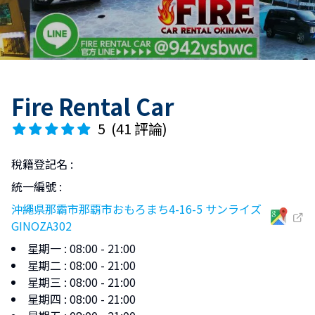
Fire Rental Car
5
(
41 評論
)
稅籍登記名
:
統一編號
:
沖繩県那霸市那覇市おもろまち4-16-5 サンライズ
GINOZA302
星期一
:
08:00 - 21:00
星期二
:
08:00 - 21:00
星期三
:
08:00 - 21:00
星期四
:
08:00 - 21:00