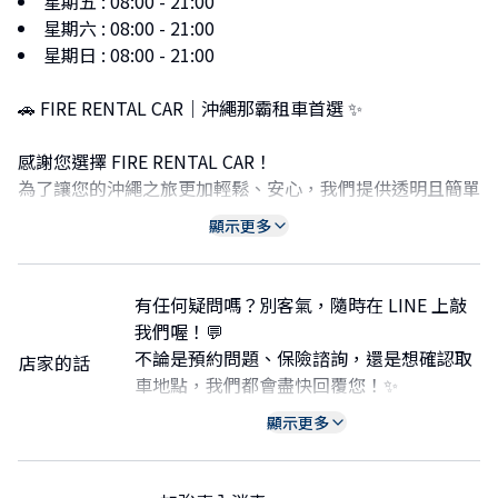
星期五
:
08:00 - 21:00
星期六
:
08:00 - 21:00
星期日
:
08:00 - 21:00
🚗 FIRE RENTAL CAR｜沖繩那霸租車首選 ✨
感謝您選擇 FIRE RENTAL CAR！
為了讓您的沖繩之旅更加輕鬆、安心，我們提供透明且簡單
的租車服務。
顯示更多
✅ 全額保險已包含
標示價格即為最終價格，已包含所有保險費用，絕無任何隱
有任何疑問嗎？別客氣，隨時在 LINE 上敲
藏費用或額外收費。
我們喔！💬
✅ 彈性的取車與還車服務
不論是預約問題、保險諮詢，還是想確認取
店家的話
租借 1 晚 2 天的客戶：
車地點，我們都會盡快回覆您！✨
・取車及還車地點統一為 沖繩都市單軌電車（Yui Rail）
🔗 點我加入 LINE 好友：
顯示更多
「Omoromachi（おもろまち）站」。
https://lin.ee/oe14M3o 🆔 LINE ID：
@942vsbwc
租借 2 晚 3 天（含）以上的客戶：