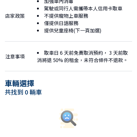
加強車內消毒
・提供 那霸市內指定地點免費取車及還車服務。
【貼心小提醒】 雖然店內工作人員主要使用
駕駛或同行人需攜帶本人信用卡取車
・請注意：那霸機場無法指定為取車或還車地點。
日文，不擅長外語，但請不用擔心！
店家政策
不提供寵物上車服務
我們會藉由翻譯軟體，用最誠摯、友好的態
僅提供日語服務
💡 注意事項
度為您提供服務。
提供兒童座椅(下一頁加選)
即使語言不通，我們也會確保溝通順暢，讓
・租借 1 晚 2 天 的客戶，車輛交付及歸還僅限於
您的沖繩之旅安心又愉快！期待與您見面！
Omoromachi（おもろまち）站。
✨
取車日 6 天前免費取消預約， 3 天前取
・前往 Omoromachi（おもろまち）站 的單軌電車車資需
注意事項
💬 有任何疑問，歡迎隨時透過 LINE 聯繫我
消將退 50% 的租金，未符合條件不退款。
由旅客自行負擔。
們！
・符合 2 晚 3 天以上 免費配送服務資格的客戶，請提前告
知您希望的取車及還車地點，以便我們安排。
Got questions? We’re happy to help! 🙌
車輛選擇
・那霸機場恕無法指定為取車或還車地點。
Feel free to drop us a message on our
・如需了解詳細安排，請透過 LINE 與我們聯繫確認。
共找到 0 輛車
official LINE chat anytime. Whether it’s
about your booking or driving tips in
如有任何疑問，歡迎隨時透過 LINE 與我們聯繫！
Okinawa, we’ll get back to you as soon
as possible!
📱 官方 LINE
🔗 Add us on LINE:
https://lin.ee/oe14M3o
https://lin.ee/oe14M3o 🆔 LINE ID: