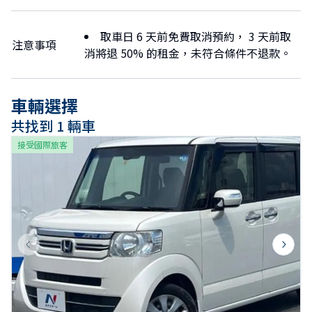
取車日 6 天前免費取消預約， 3 天前取
注意事項
消將退 50% 的租金，未符合條件不退款。
車輛選擇
共找到 1 輛車
接受國際旅客
Previous slide
Next s