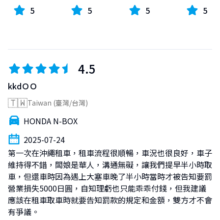
5
5
5
5
4.5
kkdＯＯ
🇹🇼
Taiwan (臺灣/台灣)
HONDA N-BOX
2025-07-24
第一次在沖繩租車，租車流程很順暢，車況也很良好，車子
維持得不錯，闆娘是華人，溝通無礙，讓我們提早半小時取
車，但還車時因為遇上大塞車晚了半小時當時才被告知要罰
營業損失5000日圓，自知理虧也只能乖乖付錢，但我建議
應該在租車取車時就要告知罰款的規定和金額，雙方才不會
有爭議。