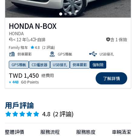
HONDA N-BOX
HONDA
< 12 年
4
自排
含 1 保險
含 1 保險
Family 租车
4.8
(
2 評論
)
倒車顯影
GPS導航
USB接孔
GPS導航
CD播放器
USB接孔
倒車顯影
強制險
TWD 1,450
總費用
了解詳情
+ 448
GO Points
用戶評論
4.8
(
2 評論
)
整體評價
服務流程
服務態度
車輛清潔