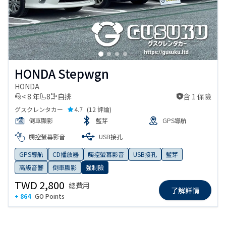
HONDA Stepwgn
HONDA
< 8 年
8
自排
含 1 保險
含 1 保險
グスクレンタカー
4.7
(
12 評論
)
倒車顯影
藍芽
GPS導航
觸控螢幕影音
USB接孔
GPS導航
CD播放器
觸控螢幕影音
USB接孔
藍芽
高級音響
倒車顯影
強制險
TWD 2,800
總費用
了解詳情
+ 864
GO Points