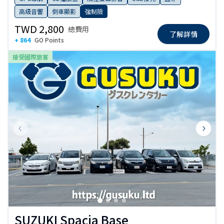
高級音響
倒車顯影
強制險
TWD 2,800
總費用
了解詳情
+ 864
GO Points
接受國際旅客
Previous slide
Next s
SUZUKI Spacia Base