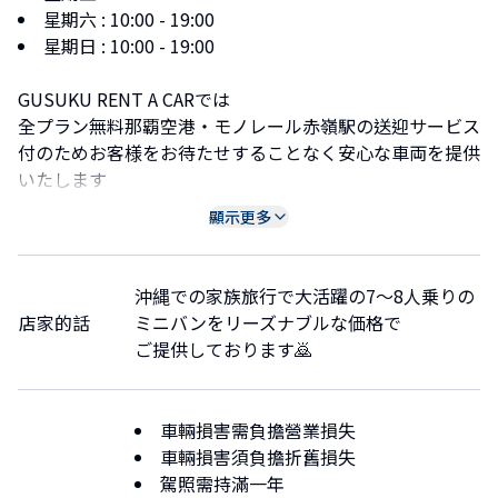
星期六
:
10:00 - 19:00
星期日
:
10:00 - 19:00
GUSUKU RENT A CARでは
全プラン無料那覇空港・モノレール赤嶺駅の送迎サービス
付のためお客様をお待たせすることなく安心な車両を提供
いたします
公式LINEでのやり取りとなりますので友だち登録して頂
顯示更多
き連絡してください🙇
https://lin.ee/84cIbUE
沖縄での家族旅行で大活躍の7〜8人乗りの
送迎場所について]
店家的話
ミニバンをリーズナブルな価格で
・到着後、外へ出て頂きレンタカー会社の送迎レーンへ向
ご提供しております🙇
います。
・立体駐車場を正面に見て右方向へお進み頂くと
『14』と書かれた看板が見えてきます。
車輛損害需負擔營業損失
・看板よりも奥の場所が当店が待機できる場所となりま
車輛損害須負擔折舊損失
す。
駕照需持滿一年