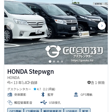
Previous slide
Next s
HONDA Stepwgn
HONDA
< 13 年
8
自排
含 1 保險
含 1 保險
グスクレンタカー
4.7
(
12 評論
)
倒車顯影
藍芽
GPS導航
觸控螢幕影音
USB接孔
GPS導航
CD播放器
觸控螢幕影音
USB接孔
藍芽