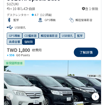
SUZUKI
< 10 年
4
自排
含 1 保險
含 1 保險
グスクレンタカー
4.7
(
12 評論
)
藍芽
GPS導航
觸控螢幕影音
USB接孔
GPS導航
CD播放器
觸控螢幕影音
USB接孔
藍芽
高級音響
強制險
TWD 1,800
總費用
了解詳情
+ 556
GO Points
接受國際旅客
Previous slide
Next s