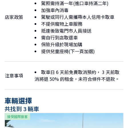
駕照需持滿一年(進口車持滿二年)
到着後に公式LINEから到着の連絡をして頂き当社スタッ
加強車內消毒
フが迎えに行く流れになります🙇
店家政策
駕駛或同行人需攜帶本人信用卡取車
不提供寵物上車服務
抵達後致電門市人員接送
需自行到店取還車
保險升級於現場加購
提供兒童座椅(下一頁加選)
取車日 6 天前免費取消預約， 3 天前取
注意事項
消將退 50% 的租金，未符合條件不退款。
車輛選擇
共找到 3 輛車
接受國際旅客