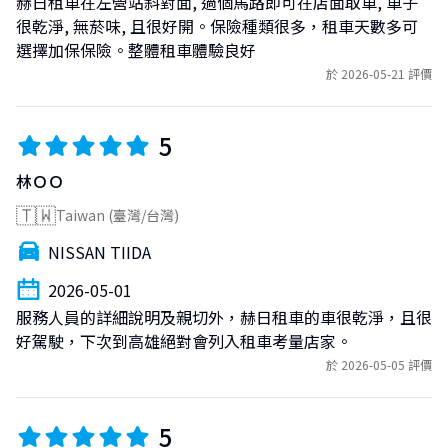
赫日租車在左營站斜對面, 過個馬路即可在店面取車, 車子
很乾淨, 無菸味, 且很好開。保險種類很多，租車天數多可
選擇加保保險。整體租車體驗良好
於 2026-05-21 評價
5
林ＯＯ
🇹🇼
Taiwan (臺灣/台灣)
NISSAN TIIDA
2026-05-01
服務人員的詳細說明及親切外，赫日租車的車很乾淨，且很
好駕駛，下次到高雄絕對會列入租車考量店家。
於 2026-05-05 評價
5