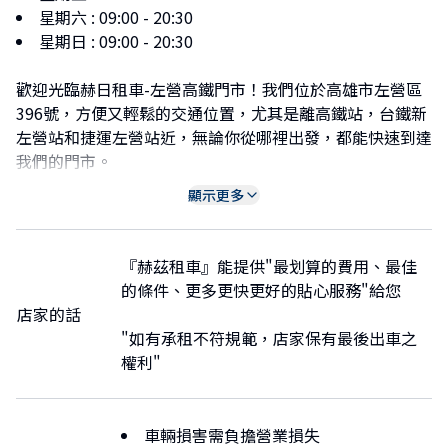
星期六
:
09:00 - 20:30
星期日
:
09:00 - 20:30
歡迎光臨赫日租車-左營高鐵門市！我們位於高雄市左營區
396號，方便又輕鬆的交通位置，尤其是離高鐵站，台鐵新
左營站和捷運左營站近，無論你從哪裡出發，都能快速到達
我們的門市。
我們的專業團隊將以熱誠的服務，提供您優質的租車體驗。
顯示更多
需要任何租車相關的協助嗎？請隨時透過LINE官方帳號客
服 @herze.tw，Whats app官方帳號客服
+886937953838，WeChat官方帳號客服:Herze_KHH，
『赫茲租車』能提供"最划算的費用、最佳
kakaotalk官方帳號客服:Herze_kaohsuing與我們聯繫，我
的條件、更多更快更好的貼心服務"給您
們將竭誠為您提供解答。
店家的話
"如有承租不符規範，店家保有最後出車之
無論是出遊還是商務需要，赫日租車左營高鐵門市都是您可
權利"
靠的選擇。期待在左營高鐵門市見到您！
Welcome to Herze Car Rental Zuoying Station Store!
車輛損害需負擔營業損失