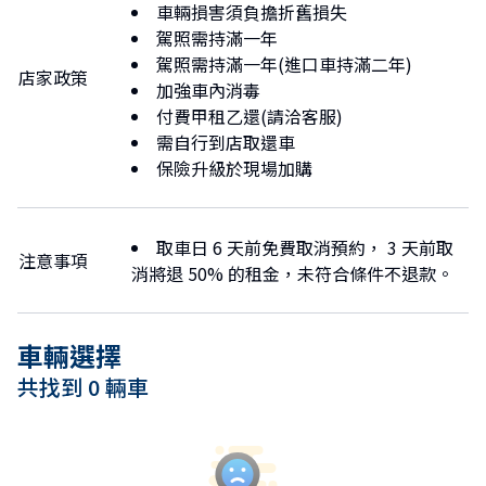
We are located atNo. 396, Gaotie Rd., Zuoying Dist.,
車輛損害須負擔折舊損失
Kaohsiung City . It is a convenient and easy
駕照需持滿一年
transportation location, especially close to Zuoying
駕照需持滿一年(進口車持滿二年)
店家政策
High Speed ​​Rail Station, Taiwan Railway New Zuoying
加強車內消毒
station and Airport MRT Zuoying Station. No matter
付費甲租乙還(請洽客服)
where you start, you can quickly reach our store .
需自行到店取還車
Our professional team will provide you with a high-
保險升級於現場加購
quality car rental experience with dedicated service.
Need any assistance with renting a car? Please feel free
to contact us through LINE official account customer
取車日 6 天前免費取消預約， 3 天前取
注意事項
service @herze.tw, Whats app official account customer
消將退 50% 的租金，未符合條件不退款。
service +886937953838, WeChat official account
customer service: Herze_KHH,
Kakaotalk: Herze_kaohsuing, and we will be happy to
車輛選擇
provide you with answers.
共找到 0 輛車
Whether it is for travel or business needs, Herze Car
Rental Zuoying Station is your reliable choice. Looking
forward to seeing you at Zuoying.