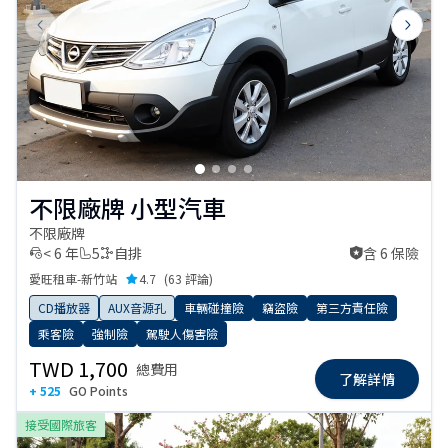
Previous slide
Next s
不限廠牌 小型汽車
不限廠牌
< 6 年
5
自排
含 6 保險
含 6 保險
愛旺租車-新竹站
4.7
(
63 評論
)
CD播放器
AUX音源孔
車輛碰撞險
竊盜險
第三方責任險
乘客險
強制險
駕駛人傷害險
TWD 1,700
總費用
了解詳情
+ 525
GO Points
接受國際旅客