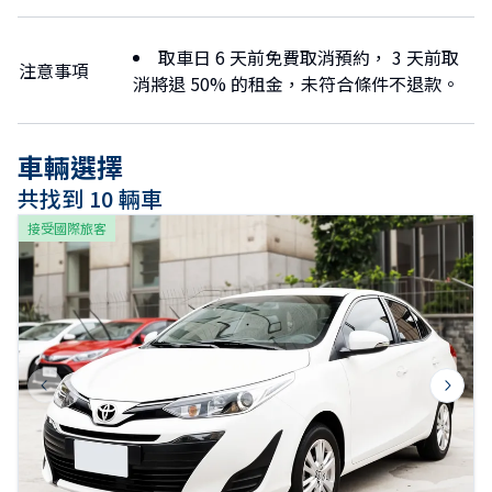
取車日 6 天前免費取消預約， 3 天前取
注意事項
消將退 50% 的租金，未符合條件不退款。
車輛選擇
共找到 10 輛車
接受國際旅客
Previous slide
Next s