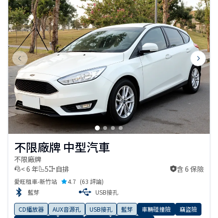
Previous slide
Next s
不限廠牌 中型汽車
不限廠牌
< 6 年
5
自排
含 6 保險
含 6 保險
愛旺租車-新竹站
4.7
(
63 評論
)
藍芽
USB接孔
CD播放器
AUX音源孔
USB接孔
藍芽
車輛碰撞險
竊盜險