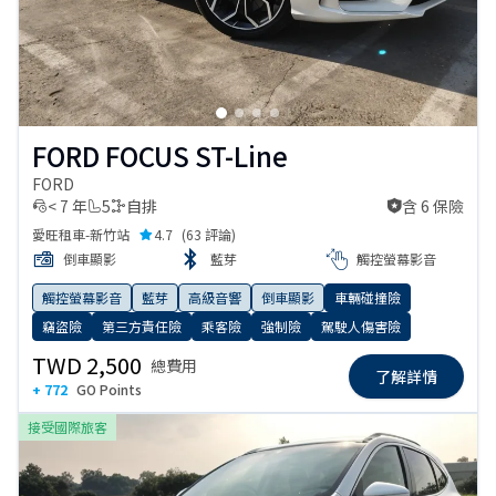
FORD FOCUS ST-Line
FORD
< 7 年
5
自排
含 6 保險
含 6 保險
愛旺租車-新竹站
4.7
(
63 評論
)
倒車顯影
藍芽
觸控螢幕影音
觸控螢幕影音
藍芽
高級音響
倒車顯影
車輛碰撞險
竊盜險
第三方責任險
乘客險
強制險
駕駛人傷害險
TWD 2,500
總費用
了解詳情
+ 772
GO Points
接受國際旅客