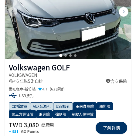
Previous slide
Next s
Volkswagen GOLF
VOLKSWAGEN
< 6 年
5
自排
含 6 保險
含 6 保險
愛旺租車-新竹站
4.7
(
63 評論
)
USB接孔
CD播放器
AUX音源孔
USB接孔
車輛碰撞險
竊盜險
第三方責任險
乘客險
強制險
駕駛人傷害險
TWD 3,080
總費用
了解詳情
+ 951
GO Points