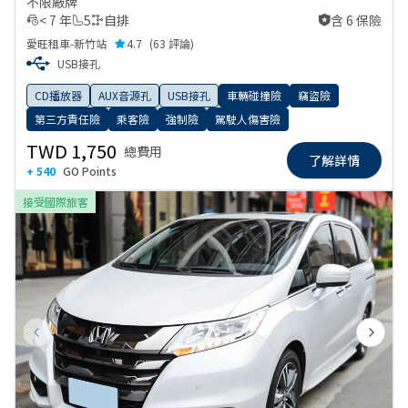
不限廠牌
< 7 年
5
自排
含 6 保險
含 6 保險
愛旺租車-新竹站
4.7
(
63 評論
)
USB接孔
CD播放器
AUX音源孔
USB接孔
車輛碰撞險
竊盜險
第三方責任險
乘客險
強制險
駕駛人傷害險
TWD 1,750
總費用
了解詳情
+ 540
GO Points
接受國際旅客
Previous slide
Next s