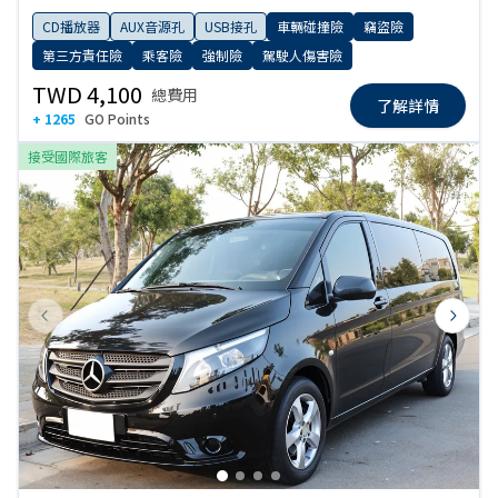
CD播放器
AUX音源孔
USB接孔
車輛碰撞險
竊盜險
第三方責任險
乘客險
強制險
駕駛人傷害險
TWD 4,100
總費用
了解詳情
+ 1265
GO Points
接受國際旅客
Previous slide
Next s