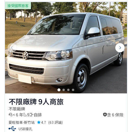
接受國際旅客
Previous slide
Next s
不限廠牌 9人商旅
不限廠牌
< 6 年
9
自排
含 6 保險
含 6 保險
愛旺租車-新竹站
4.7
(
63 評論
)
USB接孔