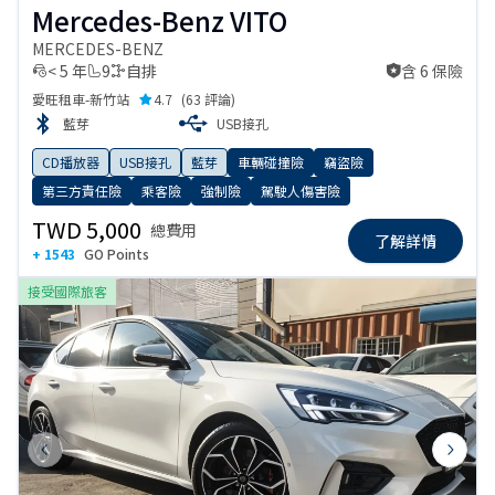
Mercedes-Benz VITO
MERCEDES-BENZ
< 5 年
9
自排
含 6 保險
含 6 保險
愛旺租車-新竹站
4.7
(
63 評論
)
藍芽
USB接孔
CD播放器
USB接孔
藍芽
車輛碰撞險
竊盜險
第三方責任險
乘客險
強制險
駕駛人傷害險
TWD 5,000
總費用
了解詳情
+ 1543
GO Points
接受國際旅客
Previous slide
Next s