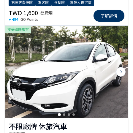
第三方責任險
乘客險
強制險
駕駛人傷害險
TWD 1,600
總費用
了解詳情
+ 494
GO Points
接受國際旅客
Previous slide
Next s
不限廠牌 休旅汽車