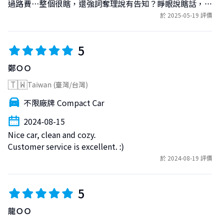
過路費⋯整個很瞎，還強詞奪理說有告知？睜眼說瞎話，且
完全不尊重，我還提早四個小時還車被這樣對待，真的很差
於 2025-05-19 評價
的體驗
5
鄭ＯＯ
🇹🇼
Taiwan (臺灣/台灣)
不限廠牌 Compact Car
2024-08-15
Nice car, clean and cozy.

Customer service is excellent. :)
於 2024-08-19 評價
5
龍ＯＯ