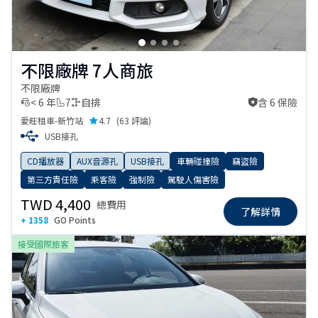
不限廠牌 7人商旅
不限廠牌
< 6 年
7
自排
含 6 保險
含 6 保險
愛旺租車-新竹站
4.7
(
63 評論
)
USB接孔
CD播放器
AUX音源孔
USB接孔
車輛碰撞險
竊盜險
第三方責任險
乘客險
強制險
駕駛人傷害險
TWD 4,400
總費用
了解詳情
+ 1358
GO Points
接受國際旅客