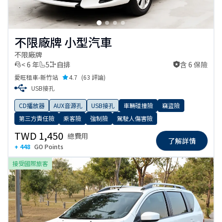
不限廠牌 小型汽車
不限廠牌
< 6 年
5
自排
含 6 保險
含 6 保險
愛旺租車-新竹站
4.7
(
63 評論
)
USB接孔
CD播放器
AUX音源孔
USB接孔
車輛碰撞險
竊盜險
第三方責任險
乘客險
強制險
駕駛人傷害險
TWD 1,450
總費用
了解詳情
+ 448
GO Points
接受國際旅客