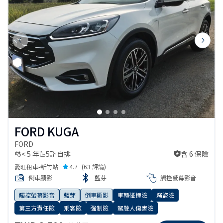
Previous slide
Next s
FORD KUGA
FORD
< 5 年
5
自排
含 6 保險
含 6 保險
愛旺租車-新竹站
4.7
(
63 評論
)
倒車顯影
藍芽
觸控螢幕影音
觸控螢幕影音
藍芽
倒車顯影
車輛碰撞險
竊盜險
第三方責任險
乘客險
強制險
駕駛人傷害險