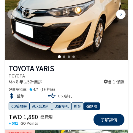
Previous slide
Next s
TOYOTA YARIS
TOYOTA
< 8 年
5
自排
含 1 保險
含 1 保險
好事多租車
4.7
(
19 評論
)
藍芽
USB接孔
CD播放器
AUX音源孔
USB接孔
藍芽
強制險
TWD 1,880
總費用
了解詳情
+ 581
GO Points