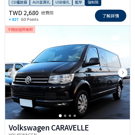
CD播放器
AUX音源孔
USB接孔
藍芽
強制險
TWD 2,680
總費用
了解詳情
+ 827
GO Points
不開放國際駕照
Previous slide
Next s
Volkswagen CARAVELLE