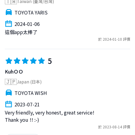
🇹🇼
Taiwan (臺灣/台灣)
TOYOTA YARIS
2024-01-06
這個app太棒了
於 2024-01-10 評價
5
KuhＯＯ
🇯🇵
Japan (日本)
TOYOTA WISH
2023-07-21
Very friendly, very honest, great service!

Thank you !! :-)
於 2023-08-14 評價