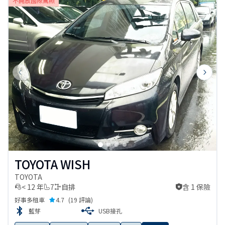
不開放國際駕照
Previous slide
Next s
TOYOTA WISH
TOYOTA
< 12 年
7
自排
含 1 保險
含 1 保險
好事多租車
4.7
(
19 評論
)
藍芽
USB接孔