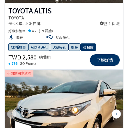
TOYOTA ALTIS
TOYOTA
< 8 年
5
自排
含 1 保險
含 1 保險
好事多租車
4.7
(
19 評論
)
藍芽
USB接孔
CD播放器
AUX音源孔
USB接孔
藍芽
強制險
TWD 2,580
總費用
了解詳情
+ 796
GO Points
不開放國際駕照
Previous slide
Next s