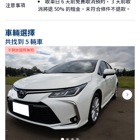
取車日 6 天前免費取消預約， 3 天前取
注意事項
消將退 50% 的租金，未符合條件不退款。
車輛選擇
共找到 5 輛車
不開放國際駕照
Previous slide
Next s