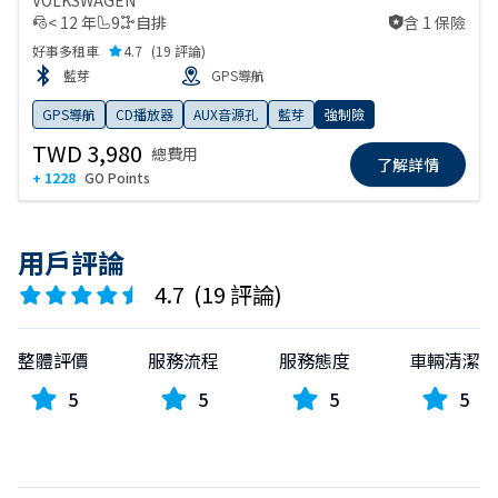
VOLKSWAGEN
< 12 年
9
自排
含 1 保險
含 1 保險
好事多租車
4.7
(
19 評論
)
藍芽
GPS導航
GPS導航
CD播放器
AUX音源孔
藍芽
強制險
TWD 3,980
總費用
了解詳情
+ 1228
GO Points
用戶評論
4.7
(
19 評論
)
整體評價
服務流程
服務態度
車輛清潔
5
5
5
5