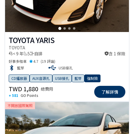
TOYOTA YARIS
TOYOTA
< 9 年
5
自排
含 1 保險
含 1 保險
好事多租車
4.7
(
19 評論
)
藍芽
USB接孔
CD播放器
AUX音源孔
USB接孔
藍芽
強制險
TWD 1,880
總費用
了解詳情
+ 581
GO Points
不開放國際駕照