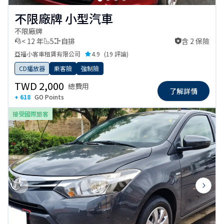
不限廠牌 小型汽車
不限廠牌
< 12 年
5
自排
含 2 保險
含 2 保險
亞福小客車租賃有限公司
4.9
(
19 評論
)
CD播放器
乘客險
強制險
TWD 2,000
總費用
了解詳情
+ 618
GO Points
接受國際旅客
Previous slide
Next s