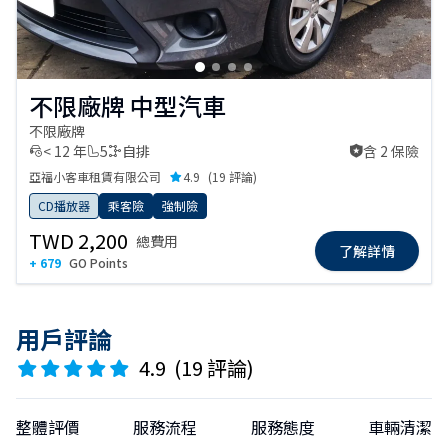
不限廠牌 中型汽車
不限廠牌
< 12 年
5
自排
含 2 保險
含 2 保險
亞福小客車租賃有限公司
4.9
(
19 評論
)
CD播放器
乘客險
強制險
TWD 2,200
總費用
了解詳情
+ 679
GO Points
用戶評論
4.9
(
19 評論
)
整體評價
服務流程
服務態度
車輛清潔