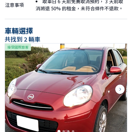
取車日 6 天前免費取消預約， 3 天前取
注意事項
消將退 50% 的租金，未符合條件不退款。
車輛選擇
共找到 2 輛車
接受國際旅客
Previous slide
Next s