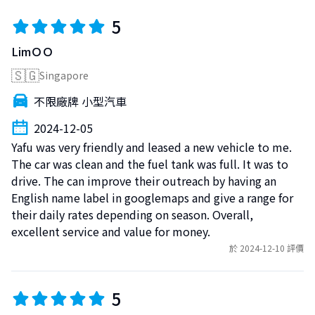
5
LimＯＯ
🇸🇬
Singapore
不限廠牌 小型汽車
2024-12-05
Yafu was very friendly and leased a new vehicle to me. 
The car was clean and the fuel tank was full. It was to 
drive. The can improve their outreach by having an 
English name label in googlemaps and give a range for 
their daily rates depending on season. Overall, 
excellent service and value for money.
於 2024-12-10 評價
5