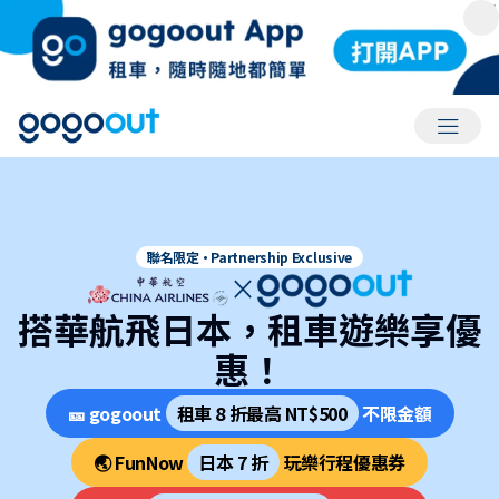
會員選
聯名限定·Partnership Exclusive
×
搭華航飛日本，租車遊樂享優
惠！
🎫 gogoout
租車 8 折最高 NT$500
不限金額
🌏 FunNow
日本 7 折
玩樂行程優惠券