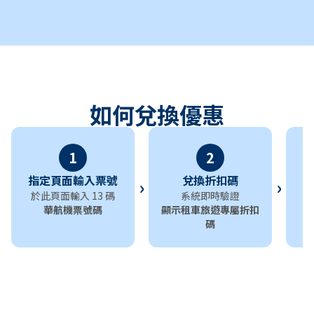
如何兌換優惠
1
2
指定頁面輸入票號
兌換折扣碼
›
›
於此頁面輸入 13 碼
系統即時驗證
華航機票號碼
顯示租車旅遊專屬折扣
下
碼