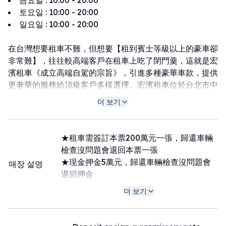
금요일
:
10:00 - 20:00
토요일
:
10:00 - 20:00
일요일
:
10:00 - 20:00
在台灣想要租車不難，但想要【租到賓士等級以上的豪車卻
非常難】，往往較高端客戶在租車上吃了閉門羹，這就是宏
濱租車《成立高端自駕的宗旨》，引進多種豪華車款，提供
更奢華的服務給頂級客戶多樣選擇。宏濱租車位於台北市中
山區（近捷運劍潭站)，旗下有Lexus LM、Toyota
더 보기
Alphard(阿法)、各式超跑、賓士Benz S-Class、賓士V-
Class、Toyota Camry。本公司車輛全面為無菸車，出車
前都會進行消毒整理確保承租人使用。
★租車需簽訂本票200萬元一張，歸還車輛
檢查沒問題會退回本票一張
租車店家周圍地區：美麗華大直影城 120公尺｜捷運 劍南
★現金押金5萬元，歸還車輛檢查沒問題會
매장 설명
路站 450公尺｜台北萬豪酒店 350公尺｜捷運 西湖站 1公里
退回押金
★本公司為合法租賃公司
더 보기
★合法保險(車體險、第三人責任險、乘客
險、強制險)