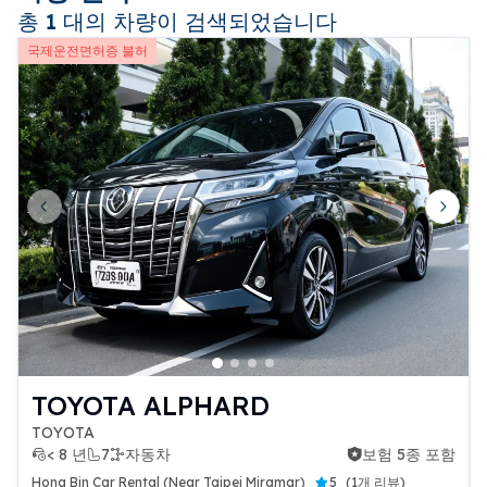
총 1 대의 차량이 검색되었습니다
국제운전면허증 불허
Previous slide
Next 
TOYOTA ALPHARD
TOYOTA
< 8 년
7
자동차
보험 5종 포함
보험 5종 포함
Hong Bin Car Rental (Near Taipei Miramar)
5
(
1개 리뷰
)