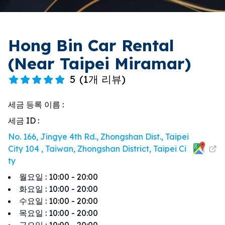
Hong Bin Car Rental
(Near Taipei Miramar)
5
(
1개 리뷰
)
세금 등록 이름
:
세금 ID
:
No. 166, Jingye 4th Rd., Zhongshan Dist., Taipei
City 104 , Taiwan, Zhongshan District, Taipei Ci
ty
월요일
:
10:00 - 20:00
화요일
:
10:00 - 20:00
수요일
:
10:00 - 20:00
목요일
:
10:00 - 20:00