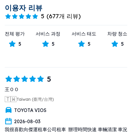
이용자 리뷰
5
(
677개 리뷰
)
전체 평가
서비스 과정
서비스 태도
차량 청소
5
5
5
5
5
王ＯＯ
🇹🇼
Taiwan (臺灣/台灣)
TOYOTA VIOS
2026-08-03
我很喜歡向傑運租車公司租車  辦理時間快速 車輛清潔 車況