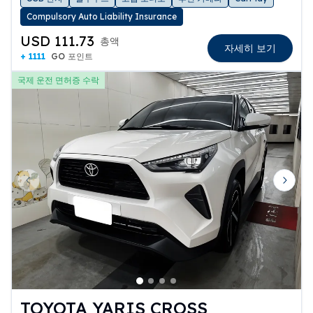
Compulsory Auto Liability Insurance
USD 111.73
총액
자세히 보기
+ 1111
GO 포인트
국제 운전 면허증 수락
Previous slide
Next 
TOYOTA YARIS CROSS