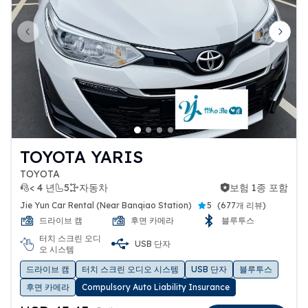
Previous slide
Next 
TOYOTA YARIS
TOYOTA
< 4 년
5
자동차
보험 1종 포함
보험 1종 포함
Jie Yun Car Rental (Near Banqiao Station)
5
(
677개 리뷰
)
드라이브 캠
후면 카메라
블루투스
터치 스크린 오디
USB 단자
오 시스템
드라이브 캠
터치 스크린 오디오 시스템
USB 단자
블루투스
후면 카메라
Compulsory Auto Liability Insurance