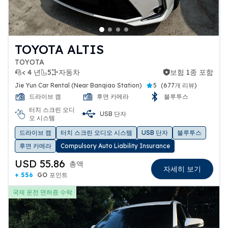
TOYOTA ALTIS
TOYOTA
< 4 년
5
자동차
보험 1종 포함
보험 1종 포함
Jie Yun Car Rental (Near Banqiao Station)
5
(
677개 리뷰
)
드라이브 캠
후면 카메라
블루투스
터치 스크린 오디
USB 단자
오 시스템
드라이브 캠
터치 스크린 오디오 시스템
USB 단자
블루투스
후면 카메라
Compulsory Auto Liability Insurance
USD 55.86
총액
자세히 보기
+ 556
GO 포인트
국제 운전 면허증 수락