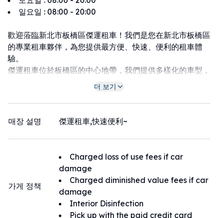
토요일
:
08:00 - 20:00
일요일
:
08:00 - 20:00
歡迎蒞臨新北市板橋區傑運租車！我們是您在新北市板橋區
的專業租車夥伴，為您提供最方便、快速、便利的租車體
驗。
傑運租車位於板橋區的中心地帶，我們提供多樣化的車型，
以滿足您不同的租車需求。
더 보기
感謝您選擇傑運租車，讓我們成為您在板橋區租車的可靠夥
伴。期待在未來的旅途中，為您帶來更多美好的回憶。
매장 설명
傑運租車,快速便利~
租車店家周圍地區：板橋火車站 450公尺｜捷運 板新站
400公尺｜捷運 板橋站 450公尺｜捷運 新埔站 1公里｜遠
東百貨板橋中山店 900公尺
Charged loss of use fees if car
damage
Charged diminished value fees if car
가게 정책
damage
Interior Disinfection
Pick up with the paid credit card