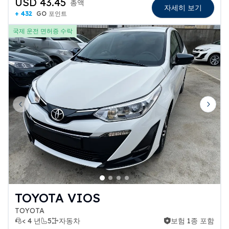
USD 43.45
총액
자세히 보기
+ 432
GO 포인트
국제 운전 면허증 수락
Previous slide
Next 
TOYOTA VIOS
TOYOTA
< 4 년
5
자동차
보험 1종 포함
보험 1종 포함