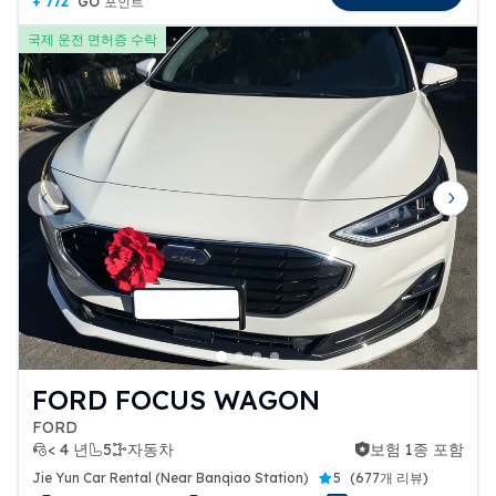
+ 772
GO 포인트
국제 운전 면허증 수락
Previous slide
Next 
FORD FOCUS WAGON
FORD
< 4 년
5
자동차
보험 1종 포함
보험 1종 포함
Jie Yun Car Rental (Near Banqiao Station)
5
(
677개 리뷰
)