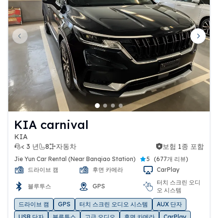
Previous slide
Next 
KIA carnival
KIA
< 3 년
8
자동차
보험 1종 포함
보험 1종 포함
Jie Yun Car Rental (Near Banqiao Station)
5
(
677개 리뷰
)
드라이브 캠
후면 카메라
CarPlay
터치 스크린 오디
블루투스
GPS
오 시스템
드라이브 캠
GPS
터치 스크린 오디오 시스템
AUX 단자
USB 단자
블루투스
고급 오디오
후면 카메라
CarPlay