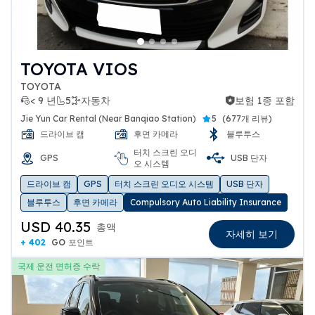
TOYOTA VIOS
TOYOTA
< 9 년
5
자동차
보험 1종 포함
보험 1종 포함
Jie Yun Car Rental (Near Banqiao Station)
5
(
677개 리뷰
)
드라이브 캠
후면 카메라
블루투스
터치 스크린 오디
GPS
USB 단자
오 시스템
드라이브 캠
GPS
터치 스크린 오디오 시스템
USB 단자
블루투스
후면 카메라
Compulsory Auto Liability Insurance
USD 40.35
총액
자세히 보기
+ 402
GO 포인트
국제 운전 면허증 수락