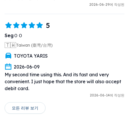
2026-06-29에 작성된
5
SegＯＯ
🇹🇼
Taiwan (臺灣/台灣)
TOYOTA YARIS
2026-06-09
My second time using this. And its fast and very 
convenient. I just hope that the store will also accept 
debit card.
2026-06-14에 작성된
모든 리뷰 보기