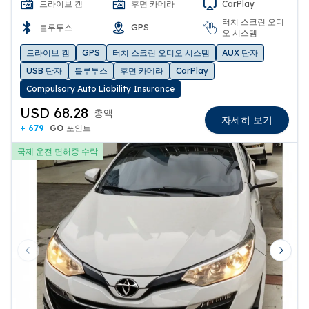
드라이브 캠
후면 카메라
CarPlay
터치 스크린 오디
블루투스
GPS
오 시스템
드라이브 캠
GPS
터치 스크린 오디오 시스템
AUX 단자
USB 단자
블루투스
후면 카메라
CarPlay
Compulsory Auto Liability Insurance
USD 68.28
총액
자세히 보기
+ 679
GO 포인트
국제 운전 면허증 수락
Previous slide
Next 