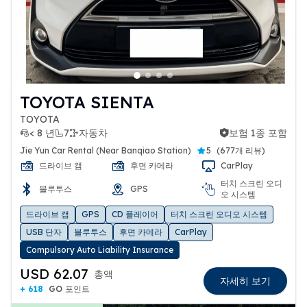
TOYOTA SIENTA
TOYOTA
< 8 년
7
자동차
보험 1종 포함
보험 1종 포함
Jie Yun Car Rental (Near Banqiao Station)
5
(
677개 리뷰
)
드라이브 캠
후면 카메라
CarPlay
터치 스크린 오디
블루투스
GPS
오 시스템
드라이브 캠
GPS
CD 플레이어
터치 스크린 오디오 시스템
USB 단자
블루투스
후면 카메라
CarPlay
Compulsory Auto Liability Insurance
USD 62.07
총액
자세히 보기
+ 618
GO 포인트