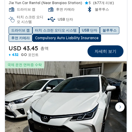
Jie Yun Car Rental (Near Banqiao Station)
5
(
677개 리뷰
)
드라이브 캠
후면 카메라
블루투스
터치 스크린 오디
USB 단자
오 시스템
드라이브 캠
터치 스크린 오디오 시스템
USB 단자
블루투스
후면 카메라
Compulsory Auto Liability Insurance
USD 43.45
총액
자세히 보기
+ 432
GO 포인트
국제 운전 면허증 수락
Previous slide
Next 