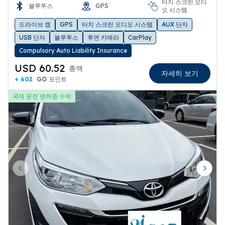
터치 스크린 오디
블루투스
GPS
오 시스템
드라이브 캠
GPS
터치 스크린 오디오 시스템
AUX 단자
USB 단자
블루투스
후면 카메라
CarPlay
Compulsory Auto Liability Insurance
USD 60.52
총액
자세히 보기
+ 602
GO 포인트
국제 운전 면허증 수락
Previous slide
Next 