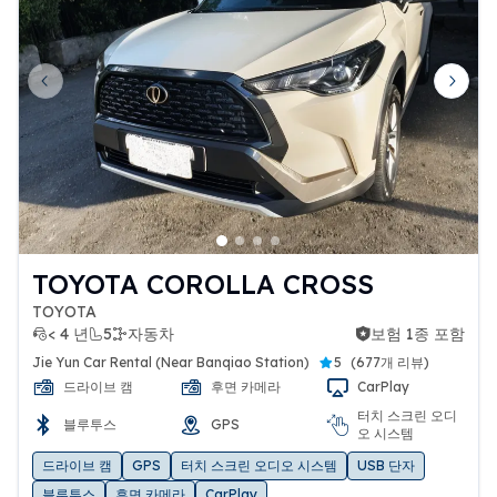
Previous slide
Next 
TOYOTA COROLLA CROSS
TOYOTA
< 4 년
5
자동차
보험 1종 포함
보험 1종 포함
Jie Yun Car Rental (Near Banqiao Station)
5
(
677개 리뷰
)
드라이브 캠
후면 카메라
CarPlay
터치 스크린 오디
블루투스
GPS
오 시스템
드라이브 캠
GPS
터치 스크린 오디오 시스템
USB 단자
블루투스
후면 카메라
CarPlay