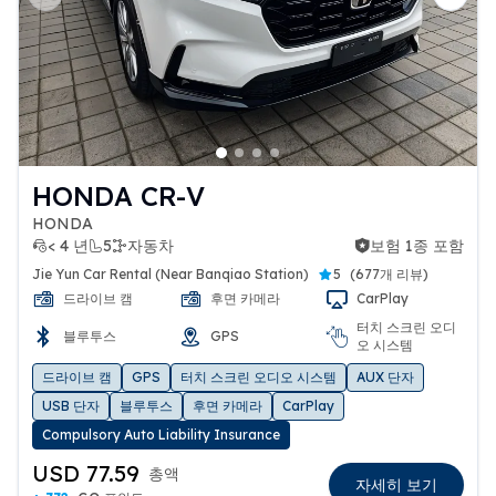
Previous slide
Next 
HONDA CR-V
HONDA
< 4 년
5
자동차
보험 1종 포함
보험 1종 포함
Jie Yun Car Rental (Near Banqiao Station)
5
(
677개 리뷰
)
드라이브 캠
후면 카메라
CarPlay
터치 스크린 오디
블루투스
GPS
오 시스템
드라이브 캠
GPS
터치 스크린 오디오 시스템
AUX 단자
USB 단자
블루투스
후면 카메라
CarPlay
Compulsory Auto Liability Insurance
USD 77.59
총액
자세히 보기