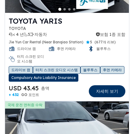
TOYOTA YARIS
TOYOTA
< 4 년
5
자동차
보험 1종 포함
보험 1종 포함
Jie Yun Car Rental (Near Banqiao Station)
5
(
677개 리뷰
)
드라이브 캠
후면 카메라
블루투스
터치 스크린 오디
오 시스템
드라이브 캠
터치 스크린 오디오 시스템
블루투스
후면 카메라
Compulsory Auto Liability Insurance
USD 43.45
총액
자세히 보기
+ 432
GO 포인트
국제 운전 면허증 수락