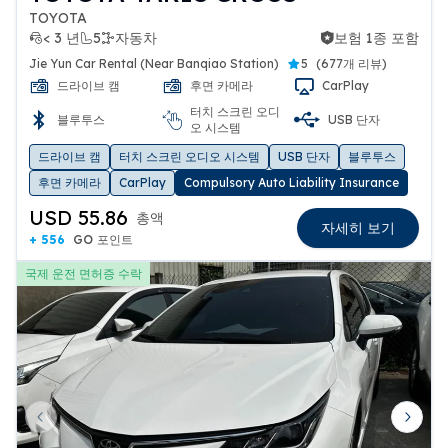
TOYOTA
< 3 년
5
자동차
보험 1종 포함
보험 1종 포함
Jie Yun Car Rental (Near Banqiao Station)
5
(
677개 리뷰
)
드라이브 캠
후면 카메라
CarPlay
터치 스크린 오디
블루투스
USB 단자
오 시스템
드라이브 캠
터치 스크린 오디오 시스템
USB 단자
블루투스
후면 카메라
CarPlay
Compulsory Auto Liability Insurance
USD 55.86
총액
자세히 보기
+ 556
GO 포인트
국제 운전 면허증 수락
Previous slide
Next 