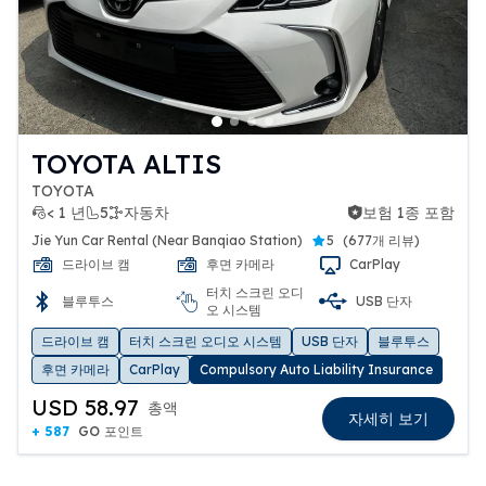
TOYOTA ALTIS
TOYOTA
< 1 년
5
자동차
보험 1종 포함
보험 1종 포함
Jie Yun Car Rental (Near Banqiao Station)
5
(
677개 리뷰
)
드라이브 캠
후면 카메라
CarPlay
터치 스크린 오디
블루투스
USB 단자
오 시스템
드라이브 캠
터치 스크린 오디오 시스템
USB 단자
블루투스
후면 카메라
CarPlay
Compulsory Auto Liability Insurance
USD 58.97
총액
자세히 보기
+ 587
GO 포인트