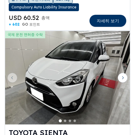
Compulsory Auto Liability Insurance
USD 60.52
총액
자세히 보기
+ 602
GO 포인트
국제 운전 면허증 수락
Previous slide
Next 
TOYOTA SIENTA