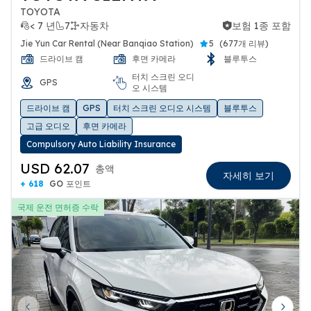
TOYOTA
< 7 년
7
자동차
보험 1종 포함
보험 1종 포함
Jie Yun Car Rental (Near Banqiao Station)
5
(
677개 리뷰
)
드라이브 캠
후면 카메라
블루투스
터치 스크린 오디
GPS
오 시스템
드라이브 캠
GPS
터치 스크린 오디오 시스템
블루투스
고급 오디오
후면 카메라
Compulsory Auto Liability Insurance
USD 62.07
총액
자세히 보기
+ 618
GO 포인트
국제 운전 면허증 수락