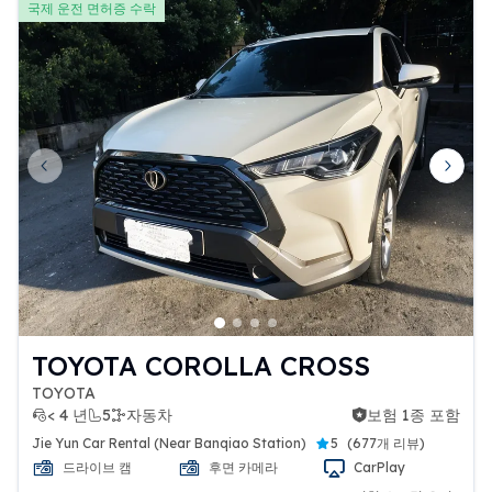
국제 운전 면허증 수락
Previous slide
Next 
TOYOTA COROLLA CROSS
TOYOTA
< 4 년
5
자동차
보험 1종 포함
보험 1종 포함
Jie Yun Car Rental (Near Banqiao Station)
5
(
677개 리뷰
)
드라이브 캠
후면 카메라
CarPlay