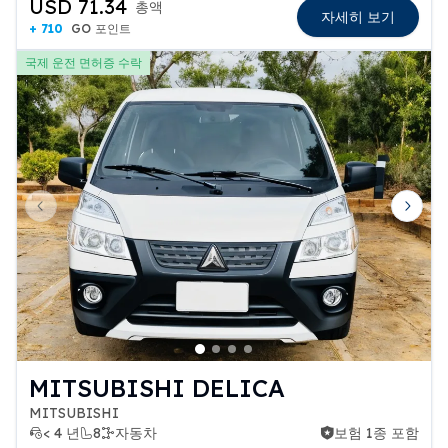
USD 71.34
총액
자세히 보기
+ 710
GO 포인트
국제 운전 면허증 수락
Previous slide
Next 
MITSUBISHI DELICA
MITSUBISHI
< 4 년
8
자동차
보험 1종 포함
보험 1종 포함