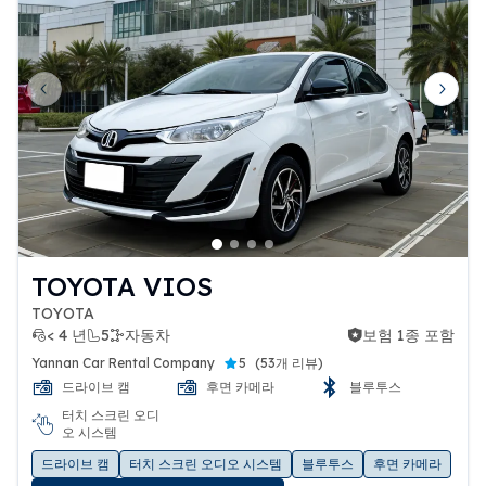
Previous slide
Next 
TOYOTA VIOS
TOYOTA
< 4 년
5
자동차
보험 1종 포함
보험 1종 포함
Yannan Car Rental Company
5
(
53개 리뷰
)
드라이브 캠
후면 카메라
블루투스
터치 스크린 오디
오 시스템
드라이브 캠
터치 스크린 오디오 시스템
블루투스
후면 카메라