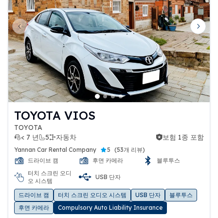
Previous slide
Next 
TOYOTA VIOS
TOYOTA
< 7 년
5
자동차
보험 1종 포함
보험 1종 포함
Yannan Car Rental Company
5
(
53개 리뷰
)
드라이브 캠
후면 카메라
블루투스
터치 스크린 오디
USB 단자
오 시스템
드라이브 캠
터치 스크린 오디오 시스템
USB 단자
블루투스
후면 카메라
Compulsory Auto Liability Insurance