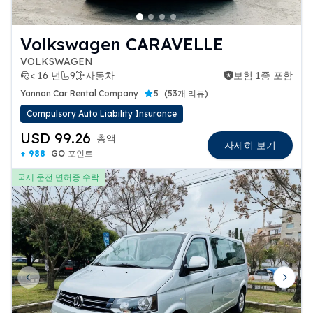
Volkswagen CARAVELLE
VOLKSWAGEN
< 16 년
9
자동차
보험 1종 포함
보험 1종 포함
Yannan Car Rental Company
5
(
53개 리뷰
)
Compulsory Auto Liability Insurance
USD 99.26
총액
자세히 보기
+ 988
GO 포인트
국제 운전 면허증 수락
Previous slide
Next 