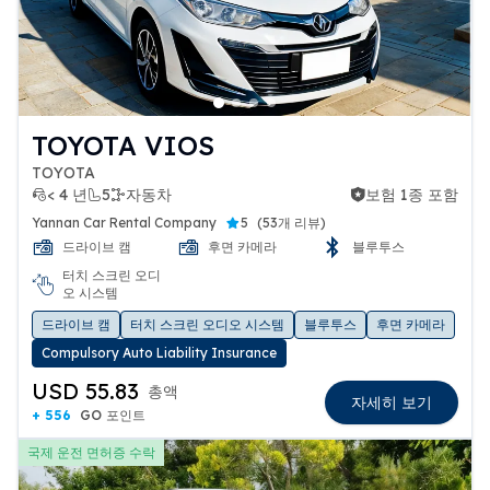
TOYOTA VIOS
TOYOTA
< 4 년
5
자동차
보험 1종 포함
보험 1종 포함
Yannan Car Rental Company
5
(
53개 리뷰
)
드라이브 캠
후면 카메라
블루투스
터치 스크린 오디
오 시스템
드라이브 캠
터치 스크린 오디오 시스템
블루투스
후면 카메라
Compulsory Auto Liability Insurance
USD 55.83
총액
자세히 보기
+ 556
GO 포인트
국제 운전 면허증 수락