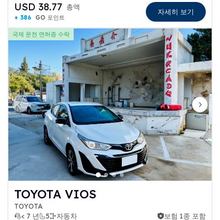
USD 38.77
총액
자세히 보기
+ 386
GO 포인트
국제 운전 면허증 수락
Previous slide
Next 
TOYOTA VIOS
TOYOTA
< 7 년
5
자동차
보험 1종 포함