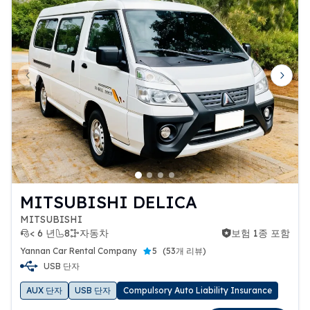
Previous slide
Next 
MITSUBISHI DELICA
MITSUBISHI
< 6 년
8
자동차
보험 1종 포함
보험 1종 포함
Yannan Car Rental Company
5
(
53개 리뷰
)
USB 단자
AUX 단자
USB 단자
Compulsory Auto Liability Insurance