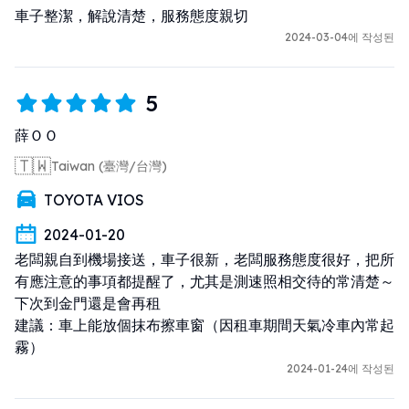
車子整潔，解說清楚，服務態度親切
2024-03-04에 작성된
5
薛ＯＯ
🇹🇼
Taiwan (臺灣/台灣)
TOYOTA VIOS
2024-01-20
老闆親自到機場接送，車子很新，老闆服務態度很好，把所
有應注意的事項都提醒了，尤其是測速照相交待的常清楚～
下次到金門還是會再租

建議：車上能放個抹布擦車窗（因租車期間天氣冷車內常起
霧）
2024-01-24에 작성된