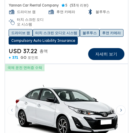
보험 1종 포함
Yannan Car Rental Company
5
(
53개 리뷰
)
드라이브 캠
후면 카메라
블루투스
터치 스크린 오디
오 시스템
드라이브 캠
터치 스크린 오디오 시스템
블루투스
후면 카메라
Compulsory Auto Liability Insurance
USD 37.22
총액
자세히 보기
+ 371
GO 포인트
국제 운전 면허증 수락
Previous slide
Next 