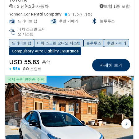
< 5 년
5
자동차
보험 1종 포함
보험 1종 포함
Yannan Car Rental Company
5
(
53개 리뷰
)
드라이브 캠
후면 카메라
블루투스
터치 스크린 오디
오 시스템
드라이브 캠
터치 스크린 오디오 시스템
블루투스
후면 카메라
Compulsory Auto Liability Insurance
USD 55.83
총액
자세히 보기
+ 556
GO 포인트
국제 운전 면허증 수락
Previous slide
Next 