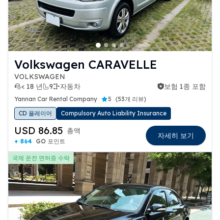
Volkswagen CARAVELLE
VOLKSWAGEN
< 18 년
9
자동차
보험 1종 포함
보험 1종 포함
Yannan Car Rental Company
5
(
53개 리뷰
)
CD 플레이어
Compulsory Auto Liability Insurance
USD 86.85
총액
자세히 보기
+ 864
GO 포인트
국제 운전 면허증 수락