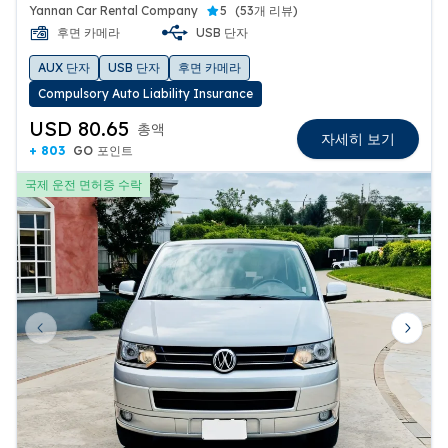
Yannan Car Rental Company
5
(
53개 리뷰
)
후면 카메라
USB 단자
AUX 단자
USB 단자
후면 카메라
Compulsory Auto Liability Insurance
USD 80.65
총액
자세히 보기
+ 803
GO 포인트
국제 운전 면허증 수락
Previous slide
Next 