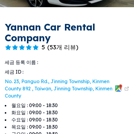
Yannan Car Rental
Company
5
(
53개 리뷰
)
세금 등록 이름
:
세금 ID
:
No. 23, Panguo Rd., Jinning Township, Kinmen
County 892 , Taiwan, Jinning Township, Kinmen
County
월요일
:
09:00 - 18:30
화요일
:
09:00 - 18:30
수요일
:
09:00 - 18:30
목요일
:
09:00 - 18:30