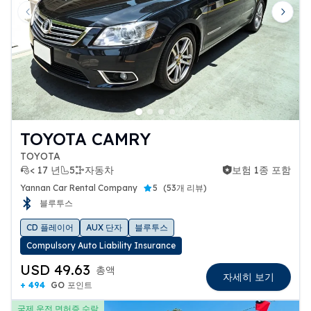
Previous slide
Next 
TOYOTA CAMRY
TOYOTA
< 17 년
5
자동차
보험 1종 포함
보험 1종 포함
Yannan Car Rental Company
5
(
53개 리뷰
)
블루투스
CD 플레이어
AUX 단자
블루투스
Compulsory Auto Liability Insurance
USD 49.63
총액
자세히 보기
+ 494
GO 포인트
국제 운전 면허증 수락