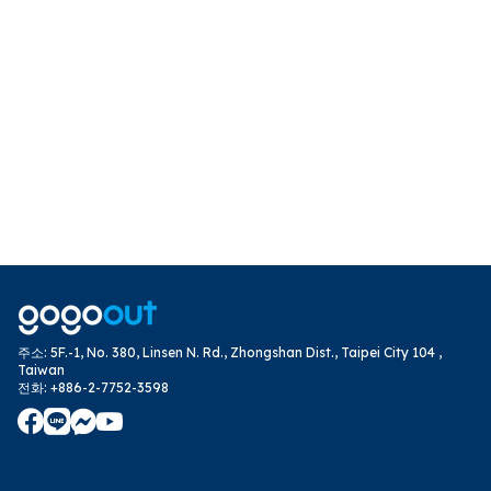
주소
:
5F.-1, No. 380, Linsen N. Rd., Zhongshan Dist., Taipei City 104 ,
Taiwan
전화
:
+886-2-7752-3598