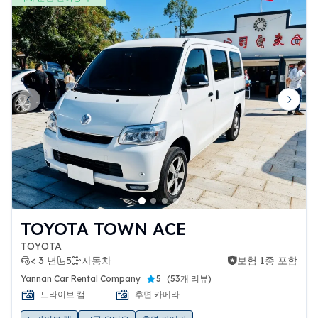
Previous slide
Next 
TOYOTA TOWN ACE
TOYOTA
< 3 년
5
자동차
보험 1종 포함
보험 1종 포함
Yannan Car Rental Company
5
(
53개 리뷰
)
드라이브 캠
후면 카메라