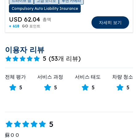
드라이브 캠
고급 오디오
후면 카메라
Compulsory Auto Liability Insurance
USD 62.04
총액
자세히 보기
+ 618
GO 포인트
이용자 리뷰
5
(
53개 리뷰
)
전체 평가
서비스 과정
서비스 태도
차량 청소
5
5
5
5
5
蘇ＯＯ