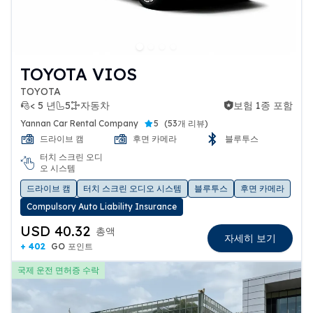
TOYOTA VIOS
TOYOTA
< 5 년
5
자동차
보험 1종 포함
보험 1종 포함
Yannan Car Rental Company
5
(
53개 리뷰
)
드라이브 캠
후면 카메라
블루투스
터치 스크린 오디
오 시스템
드라이브 캠
터치 스크린 오디오 시스템
블루투스
후면 카메라
Compulsory Auto Liability Insurance
USD 40.32
총액
자세히 보기
+ 402
GO 포인트
국제 운전 면허증 수락