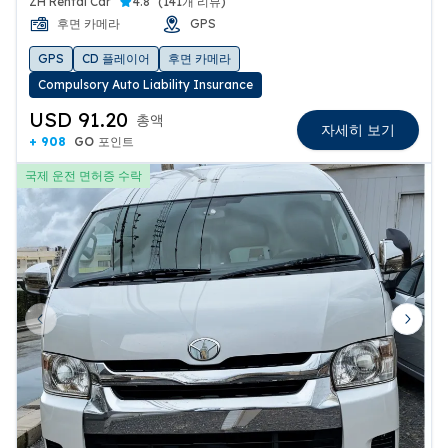
ZH Rental Car
4.8
(
141개 리뷰
)
후면 카메라
GPS
GPS
CD 플레이어
후면 카메라
Compulsory Auto Liability Insurance
USD 91.20
총액
자세히 보기
+ 908
GO 포인트
국제 운전 면허증 수락
Previous slide
Next 