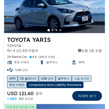
TOYOTA YARIS
TOYOTA
< 4 년
5
자동차
보험 1종 포함
보험 1종 포함
ZH Rental Car
4.8
(
141개 리뷰
)
후면 카메라
블루투스
GPS
USB 단자
GPS
CD 플레이어
USB 단자
블루투스
고급 오디오
후면 카메라
Compulsory Auto Liability Insurance
USD 121.60
총액
자세히 보기
+ 1210
GO 포인트
국제 운전 면허증 수락