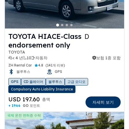
TOYOTA HIACE-Class Ｄ
endorsement only
TOYOTA
< 4 년
10
자동차
보험 1종 포함
보험 1종 포함
ZH Rental Car
4.8
(
141개 리뷰
)
블루투스
GPS
GPS
CD 플레이어
블루투스
고급 오디오
Compulsory Auto Liability Insurance
USD 197.60
총액
자세히 보기
+ 1966
GO 포인트
국제 운전 면허증 수락