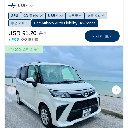
USB 단자
GPS
CD 플레이어
USB 단자
블루투스
고급 오디오
후면 카메라
Compulsory Auto Liability Insurance
USD 91.20
총액
자세히 보기
+ 908
GO 포인트
국제 운전 면허증 수락
Previous slide
Next 