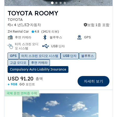
TOYOTA ROOMY
TOYOTA
< 4 년
5
자동차
보험 1종 포함
보험 1종 포함
ZH Rental Car
4.8
(
141개 리뷰
)
후면 카메라
블루투스
GPS
터치 스크린 오디
USB 단자
오 시스템
GPS
터치 스크린 오디오 시스템
USB 단자
블루투스
고급 오디오
후면 카메라
Compulsory Auto Liability Insurance
USD 91.20
총액
자세히 보기
+ 908
GO 포인트
국제 운전 면허증 수락