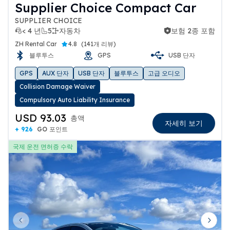
Supplier Choice Compact Car
SUPPLIER CHOICE
< 4 년
5
자동차
보험 2종 포함
보험 2종 포함
ZH Rental Car
4.8
(
141개 리뷰
)
블루투스
GPS
USB 단자
GPS
AUX 단자
USB 단자
블루투스
고급 오디오
Collision Damage Waiver
Compulsory Auto Liability Insurance
USD 93.03
총액
자세히 보기
+ 926
GO 포인트
국제 운전 면허증 수락
Previous slide
Next 