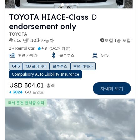
TOYOTA HIACE-Class Ｄ
endorsement only
TOYOTA
< 16 년
10
자동차
보험 1종 포함
보험 1종 포함
ZH Rental Car
4.8
(
141개 리뷰
)
후면 카메라
블루투스
GPS
GPS
CD 플레이어
블루투스
후면 카메라
Compulsory Auto Liability Insurance
USD 304.01
총액
자세히 보기
+ 3024
GO 포인트
국제 운전 면허증 수락