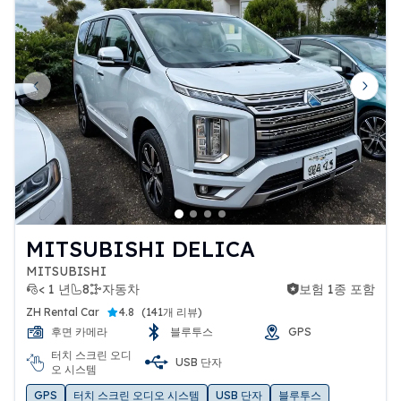
Previous slide
Next 
MITSUBISHI DELICA
MITSUBISHI
< 1 년
8
자동차
보험 1종 포함
보험 1종 포함
ZH Rental Car
4.8
(
141개 리뷰
)
후면 카메라
블루투스
GPS
터치 스크린 오디
USB 단자
오 시스템
GPS
터치 스크린 오디오 시스템
USB 단자
블루투스