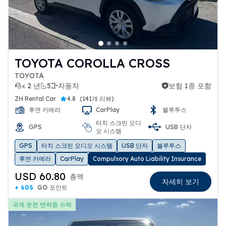
TOYOTA COROLLA CROSS
TOYOTA
< 2 년
5
자동차
보험 1종 포함
보험 1종 포함
ZH Rental Car
4.8
(
141개 리뷰
)
후면 카메라
CarPlay
블루투스
터치 스크린 오디
GPS
USB 단자
오 시스템
GPS
터치 스크린 오디오 시스템
USB 단자
블루투스
후면 카메라
CarPlay
Compulsory Auto Liability Insurance
USD 60.80
총액
자세히 보기
+ 605
GO 포인트
국제 운전 면허증 수락