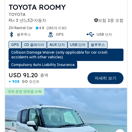
TOYOTA ROOMY
TOYOTA
< 3 년
5
자동차
보험 2종 포함
보험 2종 포함
ZH Rental Car
4.8
(
141개 리뷰
)
블루투스
GPS
USB 단자
GPS
CD 플레이어
AUX 단자
USB 단자
블루투스
Collision Damage Waiver (only applicable for car crash
accidents with other vehicles)
Compulsory Auto Liability Insurance
USD 91.20
총액
자세히 보기
+ 908
GO 포인트
국제 운전 면허증 수락