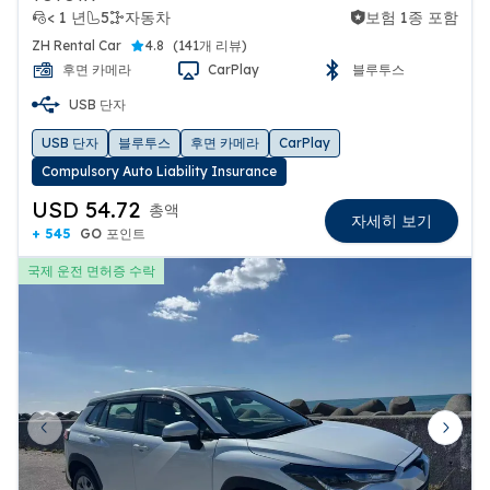
< 1 년
5
자동차
보험 1종 포함
보험 1종 포함
ZH Rental Car
4.8
(
141개 리뷰
)
후면 카메라
CarPlay
블루투스
USB 단자
USB 단자
블루투스
후면 카메라
CarPlay
Compulsory Auto Liability Insurance
USD 54.72
총액
자세히 보기
+ 545
GO 포인트
국제 운전 면허증 수락
Previous slide
Next 