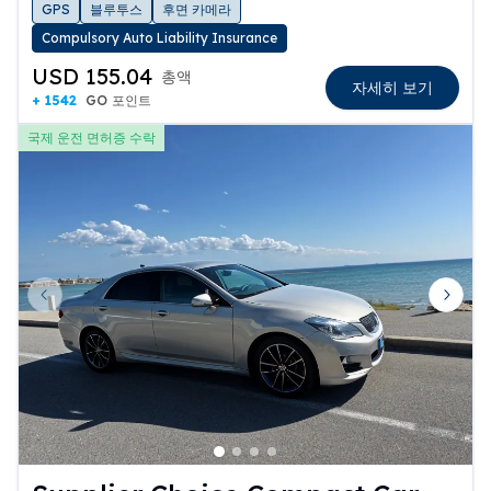
GPS
블루투스
후면 카메라
Compulsory Auto Liability Insurance
USD 155.04
총액
자세히 보기
+ 1542
GO 포인트
국제 운전 면허증 수락
Previous slide
Next 