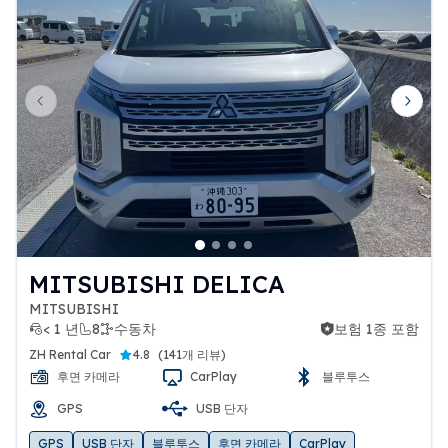
Previous slide
Next 
MITSUBISHI DELICA
MITSUBISHI
< 1 년
8
수동차
보험 1종 포함
보험 1종 포함
ZH Rental Car
4.8
(
141개 리뷰
)
후면 카메라
CarPlay
블루투스
GPS
USB 단자
GPS
USB 단자
블루투스
후면 카메라
CarPlay