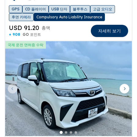
GPS
CD 플레이어
USB 단자
블루투스
고급 오디오
후면 카메라
Compulsory Auto Liability Insurance
USD 91.20
총액
자세히 보기
+ 908
GO 포인트
국제 운전 면허증 수락
Previous slide
Next 