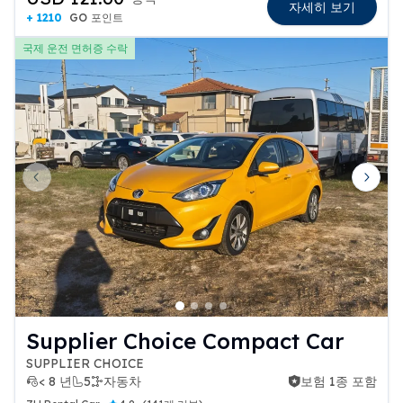
자세히 보기
+ 1210
GO 포인트
국제 운전 면허증 수락
Previous slide
Next 
Supplier Choice Compact Car
SUPPLIER CHOICE
< 8 년
5
자동차
보험 1종 포함
보험 1종 포함