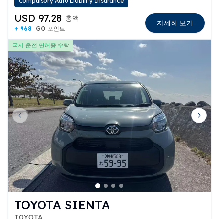
Compulsory Auto Liability Insurance
USD 97.28
총액
자세히 보기
+ 968
GO 포인트
국제 운전 면허증 수락
Previous slide
Next 
TOYOTA SIENTA
TOYOTA