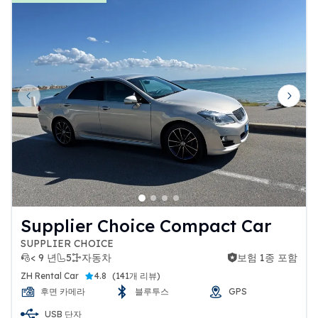
Previous slide
Next 
Supplier Choice Compact Car
SUPPLIER CHOICE
< 9 년
5
자동차
보험 1종 포함
보험 1종 포함
ZH Rental Car
4.8
(
141개 리뷰
)
후면 카메라
블루투스
GPS
USB 단자