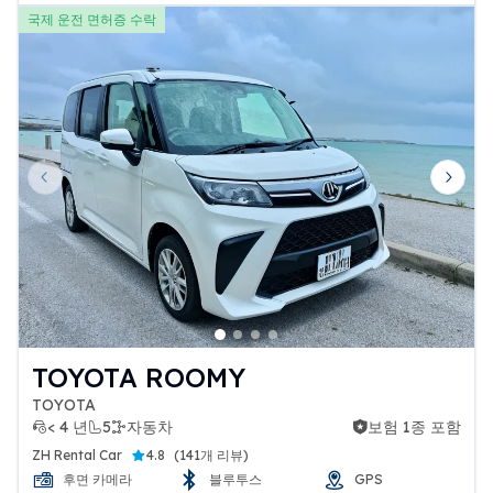
국제 운전 면허증 수락
Previous slide
Next 
TOYOTA ROOMY
TOYOTA
< 4 년
5
자동차
보험 1종 포함
보험 1종 포함
ZH Rental Car
4.8
(
141개 리뷰
)
후면 카메라
블루투스
GPS