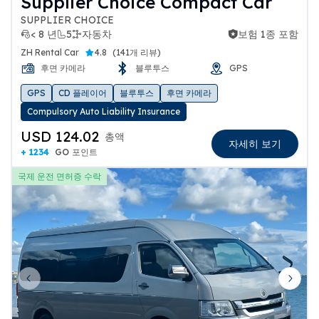
Supplier Choice Compact Car
SUPPLIER CHOICE
< 8 년
5
자동차
보험 1종 포함
보험 1종 포함
ZH Rental Car
4.8
(
141개 리뷰
)
후면 카메라
블루투스
GPS
GPS
CD 플레이어
블루투스
후면 카메라
Compulsory Auto Liability Insurance
USD 124.02
총액
자세히 보기
+ 1234
GO 포인트
국제 운전 면허증 수락
Previous slide
Next 