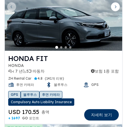
Previous slide
Next 
HONDA FIT
HONDA
< 7 년
5
자동차
보험 1종 포함
보험 1종 포함
ZH Rental Car
4.8
(
141개 리뷰
)
후면 카메라
블루투스
GPS
GPS
블루투스
후면 카메라
Compulsory Auto Liability Insurance
USD 170.55
총액
자세히 보기
+ 1697
GO 포인트