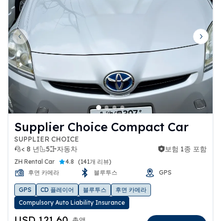
Previous slide
Next 
Supplier Choice Compact Car
SUPPLIER CHOICE
< 8 년
5
자동차
보험 1종 포함
보험 1종 포함
ZH Rental Car
4.8
(
141개 리뷰
)
후면 카메라
블루투스
GPS
GPS
CD 플레이어
블루투스
후면 카메라
Compulsory Auto Liability Insurance
USD 121.60
총액