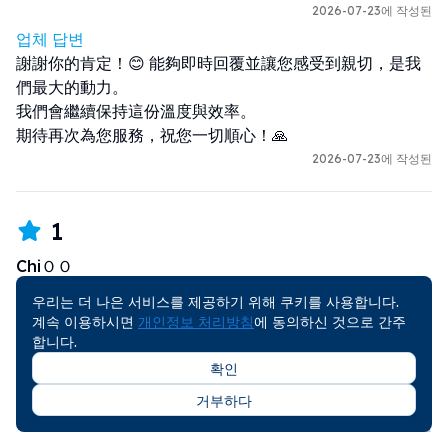
2026-07-23에 작성된
업체 답변
謝謝你的肯定！😊 能夠即時回覆並讓您感受到親切，是我
們最大的動力。

我們會繼續保持這份溫度與效率。

期待再次為您服務，祝您一切順心！🙏
2026-07-23에 작성된
1
ChiＯＯ
🇹🇼
Taiwan (臺灣/台灣)
우리는 더 나은 서비스를 제공하기 위해 쿠키를 사용합니다.
계속 이용하시면
개인정보 처리방침
에 동의하신 것으로 간주
TOYOTA SIENTA
합니다.
확인
2026-06-22
Sxxxks
거부하다
2026-07-02에 작성된