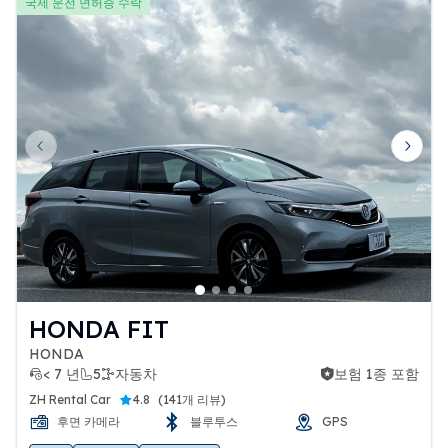
국제 운전 면허증 수락
Previous slide
Next 
HONDA FIT
HONDA
< 7 년
5
자동차
보험 1종 포함
보험 1종 포함
ZH Rental Car
4.8
(
141개 리뷰
)
후면 카메라
블루투스
GPS