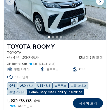
Previous slide
Next 
TOYOTA ROOMY
TOYOTA
< 4 년
5
자동차
보험 1종 포함
보험 1종 포함
ZH Rental Car
4.8
(
141개 리뷰
)
후면 카메라
블루투스
GPS
USB 단자
GPS
AUX 단자
USB 단자
블루투스
고급 오디오
후면 카메라
Compulsory Auto Liability Insurance
USD 93.03
총액
자세히 보기
+ 926
GO 포인트