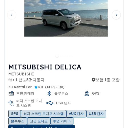
Previous slide
Next 
MITSUBISHI DELICA
MITSUBISHI
< 1 년
8
자동차
보험 1종 포함
보험 1종 포함
ZH Rental Car
4.8
(
141개 리뷰
)
후면 카메라
블루투스
GPS
터치 스크린 오디
USB 단자
오 시스템
GPS
터치 스크린 오디오 시스템
AUX 단자
USB 단자
블루투스
고급 오디오
후면 카메라