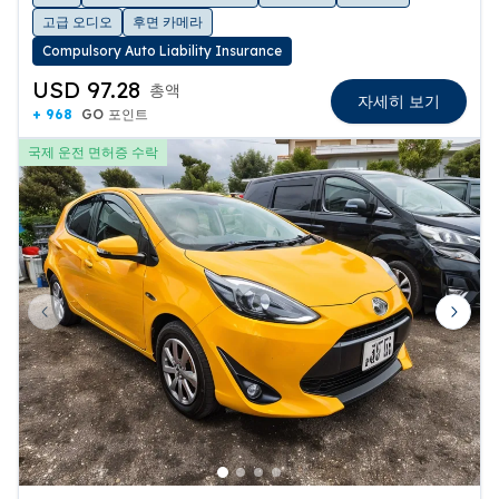
고급 오디오
후면 카메라
Compulsory Auto Liability Insurance
USD 97.28
총액
자세히 보기
+ 968
GO 포인트
국제 운전 면허증 수락
Previous slide
Next 