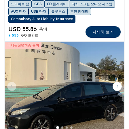
드라이브 캠
GPS
CD 플레이어
터치 스크린 오디오 시스템
AUX 단자
USB 단자
블루투스
후면 카메라
Compulsory Auto Liability Insurance
USD 55.86
총액
자세히 보기
+ 556
GO 포인트
국제운전면허증 불허
Previous slide
Next 