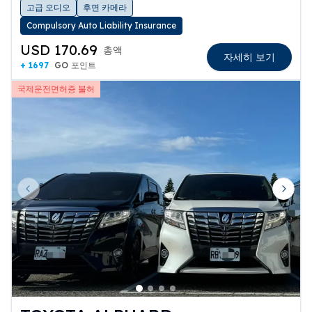
고급 오디오
후면 카메라
Compulsory Auto Liability Insurance
USD 170.69
총액
자세히 보기
+ 1697
GO 포인트
국제운전면허증 불허
Previous slide
Next 