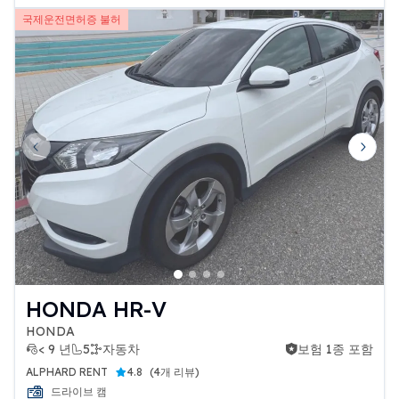
국제운전면허증 불허
Previous slide
Next 
HONDA HR-V
HONDA
< 9 년
5
자동차
보험 1종 포함
보험 1종 포함
ALPHARD RENT
4.8
(
4개 리뷰
)
드라이브 캠