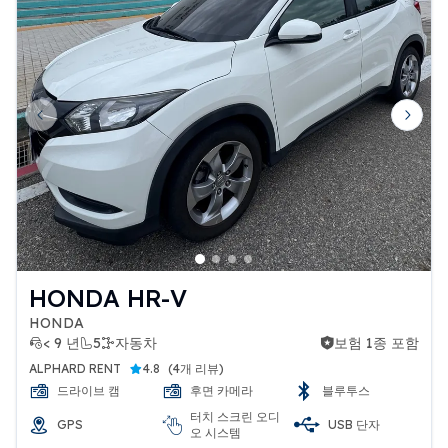
Previous slide
Next 
HONDA HR-V
HONDA
< 9 년
5
자동차
보험 1종 포함
보험 1종 포함
ALPHARD RENT
4.8
(
4개 리뷰
)
드라이브 캠
후면 카메라
블루투스
터치 스크린 오디
GPS
USB 단자
오 시스템