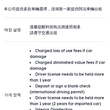
本公司提供多款車輛選擇，澎湖第一家提供阿法車輛出租
溫馨提醒科技執法測速照相多
매장 설명
請遵守交通法規
Charged loss of use fees if car
damage
Charged diminished value fees if car
damage
Driver license needs to be held more
than 1 year
Deposit or sign a blank check
(international driving permit)
가게 정책
Driver license needs to be held more
than 1 year (2 years for imported car)
Interior Disinfection