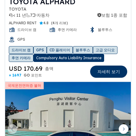
TOYOTA ALPHARD
TOYOTA
< 11 년
7
자동차
보험 1종 포함
보험 1종 포함
ALPHARD RENT
4.8
(
4개 리뷰
)
드라이브 캠
후면 카메라
블루투스
GPS
드라이브 캠
GPS
CD 플레이어
블루투스
고급 오디오
후면 카메라
Compulsory Auto Liability Insurance
USD 170.69
총액
자세히 보기
+ 1697
GO 포인트
국제운전면허증 불허
Previous slide
Next 