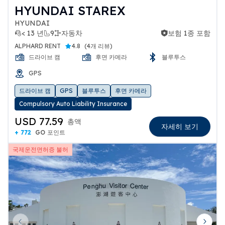
HYUNDAI STAREX
HYUNDAI
< 13 년
9
자동차
보험 1종 포함
보험 1종 포함
ALPHARD RENT
4.8
(
4개 리뷰
)
드라이브 캠
후면 카메라
블루투스
GPS
드라이브 캠
GPS
블루투스
후면 카메라
Compulsory Auto Liability Insurance
USD 77.59
총액
자세히 보기
+ 772
GO 포인트
국제운전면허증 불허