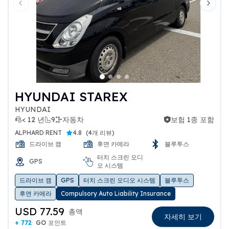
Previous slide
Next 
HYUNDAI STAREX
HYUNDAI
< 12 년
9
자동차
보험 1종 포함
보험 1종 포함
ALPHARD RENT
4.8
(
4개 리뷰
)
드라이브 캠
후면 카메라
블루투스
터치 스크린 오디
GPS
오 시스템
드라이브 캠
GPS
터치 스크린 오디오 시스템
블루투스
후면 카메라
Compulsory Auto Liability Insurance
USD 77.59
총액
자세히 보기
+ 772
GO 포인트