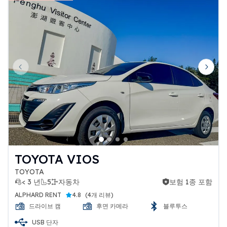
Previous slide
Next 
TOYOTA VIOS
TOYOTA
< 3 년
5
자동차
보험 1종 포함
보험 1종 포함
ALPHARD RENT
4.8
(
4개 리뷰
)
드라이브 캠
후면 카메라
블루투스
USB 단자