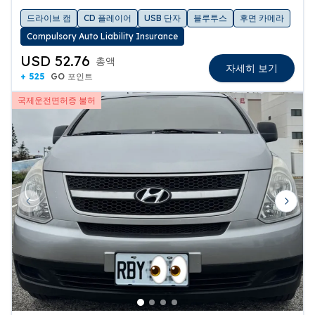
드라이브 캠
CD 플레이어
USB 단자
블루투스
후면 카메라
Compulsory Auto Liability Insurance
USD 52.76
총액
자세히 보기
+ 525
GO 포인트
국제운전면허증 불허
Previous slide
Next 