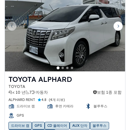
Previous slide
Next 
TOYOTA ALPHARD
TOYOTA
< 10 년
7
자동차
보험 1종 포함
보험 1종 포함
ALPHARD RENT
4.8
(
4개 리뷰
)
드라이브 캠
후면 카메라
블루투스
GPS
드라이브 캠
GPS
CD 플레이어
AUX 단자
블루투스