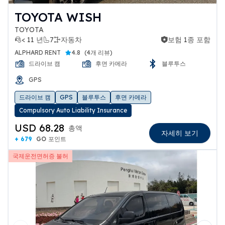
TOYOTA WISH
TOYOTA
< 11 년
7
자동차
보험 1종 포함
보험 1종 포함
ALPHARD RENT
4.8
(
4개 리뷰
)
드라이브 캠
후면 카메라
블루투스
GPS
드라이브 캠
GPS
블루투스
후면 카메라
Compulsory Auto Liability Insurance
USD 68.28
총액
자세히 보기
+ 679
GO 포인트
국제운전면허증 불허