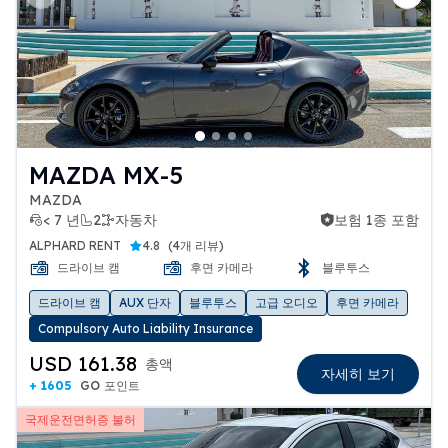
Previous slide
Next 
MAZDA MX-5
MAZDA
< 7 년
2
자동차
보험 1종 포함
보험 1종 포함
ALPHARD RENT
4.8
(
4개 리뷰
)
드라이브 캠
후면 카메라
블루투스
드라이브 캠
AUX 단자
블루투스
고급 오디오
후면 카메라
Compulsory Auto Liability Insurance
USD 161.38
총액
자세히 보기
+ 1605
GO 포인트
국제운전면허증 불허