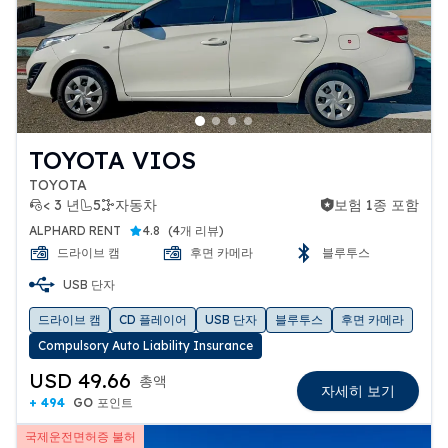
TOYOTA VIOS
TOYOTA
< 3 년
5
자동차
보험 1종 포함
보험 1종 포함
ALPHARD RENT
4.8
(
4개 리뷰
)
드라이브 캠
후면 카메라
블루투스
USB 단자
드라이브 캠
CD 플레이어
USB 단자
블루투스
후면 카메라
Compulsory Auto Liability Insurance
USD 49.66
총액
자세히 보기
+ 494
GO 포인트
국제운전면허증 불허