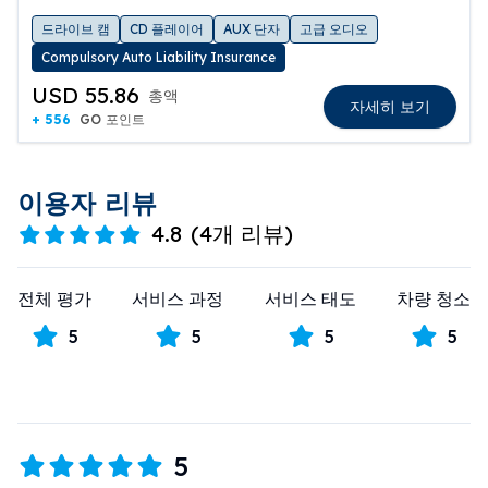
드라이브 캠
CD 플레이어
AUX 단자
고급 오디오
Compulsory Auto Liability Insurance
USD 55.86
총액
자세히 보기
+ 556
GO 포인트
이용자 리뷰
4.8
(
4개 리뷰
)
전체 평가
서비스 과정
서비스 태도
차량 청소
5
5
5
5
5