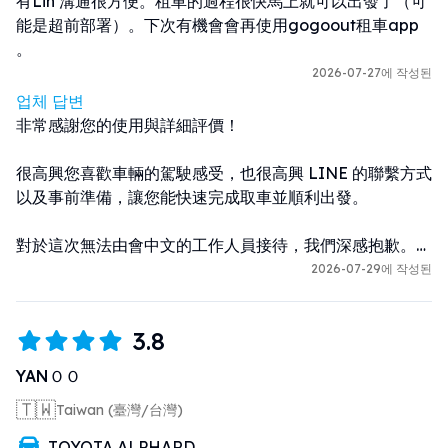
有Lin 溝通很方便。租車的過程很快馬上就可以出發了（可
+81 80-6486-3962
能是超前部署）。下次有機會會再使用gogoout租車app 
■Email
。
info@oasis-rent.com
2026-07-27에 작성된
After making a reservation, you will
업체 답변
receive instructions about the rental
非常感謝您的使用與詳細評價！

process, so please be sure to add us on
chat and send your reservation details.
很高興您喜歡車輛的駕駛感受，也很高興 LINE 的聯繫方式
以及事前準備，讓您能快速完成取車並順利出發。

About the free shuttle service:
Delays may occur due to road
對於這次無法由會中文的工作人員接待，我們深感抱歉。目
conditions.
前我們透過翻譯工具與聊天訊息協助溝通，未來也會持續改
2026-07-29에 작성된
If you are late for the meeting time, the
善，讓每位旅客都能更加安心、便利地使用我們的服務。

shuttle will be arranged at a different
time.
3.8
期待您下次透過 Gogoout 再次來沖繩租車，也歡迎再次光
臨！
【About Driver’s Licenses】
YANＯＯ
Please bring a valid driver’s license on
🇹🇼
Taiwan (臺灣/台灣)
the day of rental.
License verification will be completed in
TOYOTA ALPHARD