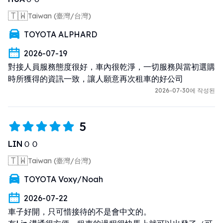
Requirements for Taiwanese people to
drive in Japan:
🇹🇼
Taiwan (臺灣/台灣)
1. Taiwanese passport
TOYOTA ALPHARD
2. Taiwanese driver’s license
3. Japanese translation
2026-07-19
對接人員服務態度很好，車內很乾淨，一切服務與當初選購
Requirements for people of other
時所獲得的資訊一致，讓人願意再次租車的好公司
nationalities to drive in Japan:
2026-07-30에 작성된
1. Passport
2. International driver’s license valid in
Japan
5
LINＯＯ
[Contact Information]
If you have any issues or questions,
🇹🇼
Taiwan (臺灣/台灣)
please feel free to contact us at any
TOYOTA Voxy/Noah
time.
■LINE
2026-07-22
ID: @296esnbu
車子好開，只可惜接待的不是會中文的。

■WhatsApp