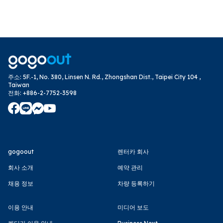
compensation plan, any damages for
which insurance benefits are not paid,
or damages exceeding the
compensation limit, will be entirely
borne by the customer.
주소
:
5F.-1, No. 380, Linsen N. Rd., Zhongshan Dist., Taipei City 104 ,
【Important Notes】
Taiwan
There may be slight differences in the
전화
:
+886-2-7752-3598
interior details depending on the
vehicle.
However, since it is basically the same
model, the differences are minor.
If it becomes difficult to provide the
gogoout
렌터카 회사
reserved vehicle type due to
회사 소개
예약 관리
unexpected reasons such as an
채용 정보
차량 등록하기
accident or maintenance, we may
provide a vehicle of the same class or a
이용 안내
미디어 보도
lower class. In such cases, we will either