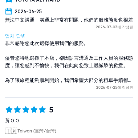
the chat after your reservation, so
2026-06-25
please submit it there.
無法中文溝通，溝通上非常有問題，他們的服務態度也很差
Additional drivers can also be
registered via chat.
2026-07-03에 작성된
업체 답변
<For Japanese nationals>
非常感謝您此次選擇使用我們的服務。

Driver’s license
儘管您特地選擇了本店，卻因語言溝通及工作人員的服務態
<For Taiwan nationals>
度，讓您感到不愉快，我們在此向您致上最誠摯的歉意。

Passport
Home country driver’s license
為了讓旅程能夠順利開始，我們希望大部分的租車手續都能
Japanese translation document
事先完成，讓您於取車當天只需確認車輛，即可快速出發。

2026-07-25에 작성된
<For others>
然而，此次仍在辦理手續時造成您的不便，我們深感抱歉。

5
Passport
International Driving Permit
我們會認真看待您提出的寶貴意見，並盡快改善相關問題，
黃ＯＯ
持續提升服務品質，讓每位顧客都能更加安心地使用我們的
🇹🇼
※ All documents must be valid and
Taiwan (臺灣/台灣)
服務。
