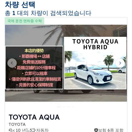
請於當天攜帶在有效期限內的駕照。
차량 선택
本店的駕照確認會在預約後於聊天中完成，
총 1 대의 차량이 검색되었습니다
請於聊天中出示。
국제 운전 면허증 수락
追加駕駛人也可於聊天中辦理。
＜日本籍人士＞
駕駛執照
＜台灣籍人士＞
護照
Previous slide
Next 
本國駕照
日文譯本
＜其他國籍人士＞
護照
國際駕照
TOYOTA AQUA
※所有證件與文件皆需在有效期限內。
TOYOTA
< 10 년
5
자동차
보험 6종 포함