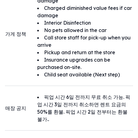
damage
【聯絡方式】
Charged diminished value fees if car
如有任何問題或需要幫助，請隨時與我們聯
damage
絡。
Interior Disinfection
■ LINE
No pets allowed in the car
가게 정책
ID：@296esnbu
Call store staff for pick-up when you
■ WhatsApp
arrive
+81 80-6486-3962
Pickup and return at the store
■ 電郵
Insurance upgrades can be
info@oasis-rent.com
purchased on-site.
預訂後會提供租車方式的相關說明，請務必
Child seat available (Next step)
添加聊天並發送預訂內容。
【免費接送服務】
픽업 시간 6일 전까지 무료 취소 가능. 픽
根據道路狀況，可能會發生延遲。
업 시간 3일 전까지 취소하면 렌트 요금의
매장 공지
若客戶遲到，將無法按原定時間接送，將會
50%를 환불. 픽업 시간 2일 전부터는 환불
安排在其他時間提供接送服務。
불가..
【關於駕照】