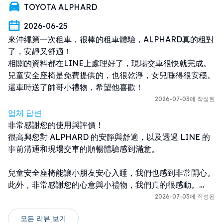
within their expiration dates.
TOYOTA ALPHARD
再次感謝您提供寶貴的意見。
2026-06-25
【Cases Where Insurance and
來沖繩第一次租車，很棒的租車體驗，ALPHARD真的租對
Compensation Plans Do Not Apply】
了，安靜又舒適！

1. When the police and our company
相關的資料都在LINE上處理好了，現場交車很快就完成。

are not contacted and the required
兒童安全座椅是免費提供的，也很乾淨，女兒睡得很安穩。

procedures are not followed in the
還車時送了帥哥小禮物，希望他喜歡！
event of an accident.
2026-07-03에 작성된
2. When there is a violation of the rental
업체 답변
agreement.
非常感謝您的使用與評價！

3. When the case falls under the
很高興您對 ALPHARD 的安靜與舒適，以及透過 LINE 的
exclusions of the insurance policy
事前溝通和現場交車的順暢體驗感到滿意。

contracted by our company.
・Accidents caused intentionally
兒童安全座椅能讓小朋友安心入睡，我們也感到非常開心。

・Flat tires or damage to tires
此外，非常感謝您的心意與小禮物，我們真的很感動。

・Loss or damage of wheel caps
2026-07-03에 작성된
・Loss or damage of keys
我們會持續努力提供更安心、舒適的租車服務。

・Damage to interior equipment, or
모든 리뷰 보기
期待您下次再來沖繩旅遊時再次光臨！