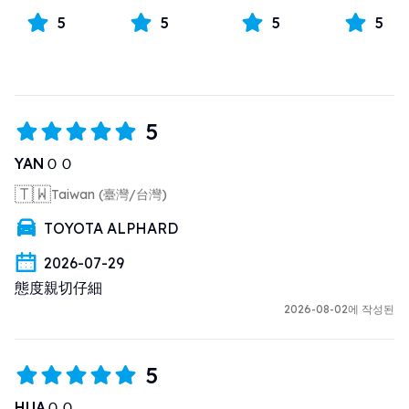
超過補償上限的金額，將由客戶自行負擔。
5
5
5
5
▪️即使已加入補償制度，對於保險公司不理賠
的損害，或超過補償上限的部分，仍需由客
戶全額負擔。
5
【注意事項】
YANＯＯ
車輛的內裝可能因車型而略有差異。
基本上都是同一車型，差異僅為細微部分。
🇹🇼
Taiwan (臺灣/台灣)
若因不可預期的原因（如事故或維修）導致
TOYOTA ALPHARD
無法提供您預約的車型，我們可能會提供同
等級或低一級的車型，並依情況退還差額或
2026-07-29
全額退款，敬請事先了解。
態度親切仔細
2026-08-02에 작성된
預訂後即表示您同意我們的租車條款。
請點擊以下 URL 查閱租車條款。
https://oasis-rent.com/terms.html
5
HUAＯＯ