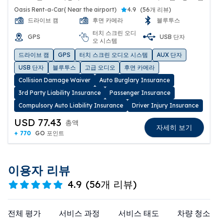
보험 6종 포함
【保險・補償制度無法適用的情況】
Oasis Rent-a-Car{ Near the airport)
4.9
(
56개 리뷰
)
1. 發生事故時，未通知警方及本公司、未依
드라이브 캠
후면 카메라
블루투스
規定辦理相關手續。
터치 스크린 오디
GPS
USB 단자
2. 有違反租車契約條款之情形。
오 시스템
3. 屬於本公司所加入之保險契約中「保險不
드라이브 캠
GPS
터치 스크린 오디오 시스템
AUX 단자
賠事項」的情況
USB 단자
블루투스
고급 오디오
후면 카메라
・故意造成的事故
Collision Damage Waiver
Auto Burglary Insurance
・爆胎或輪胎損傷
3rd Party Liability Insurance
Passenger Insurance
・輪框蓋遺失、損壞
Compulsory Auto Liability Insurance
Driver Injury Insurance
・鑰匙遺失或故障
USD 77.43
・車內設備損壞、或車內嚴重污損需特別
총액
자세히 보기
清潔者
+ 770
GO 포인트
・於車內吸菸、產生煙味、煙灰、菸蒂、
燒痕等而需除臭或清潔者
이용자 리뷰
（※將收取 50,000 日圓）
・其他屬於保險不賠事項的情況
4.9
(
56개 리뷰
)
4. 因使用或管理不當所造成的損害
전체 평가
서비스 과정
서비스 태도
차량 청소
▪️上述屬於保險補償制度無法適用的損害，或