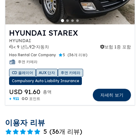
HYUNDAI STAREX
HYUNDAI
< 9 년
9
자동차
보험 1종 포함
보험 1종 포함
Hao Rental Car Company
5
(
36개 리뷰
)
후면 카메라
CD 플레이어
AUX 단자
후면 카메라
Compulsory Auto Liability Insurance
USD 91.60
총액
자세히 보기
+ 911
GO 포인트
이용자 리뷰
5
(
36개 리뷰
)