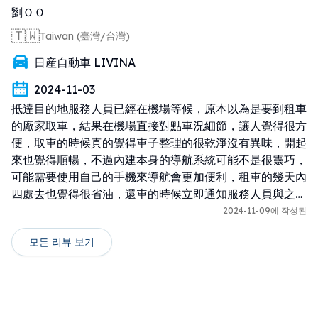
劉ＯＯ
🇹🇼
Taiwan (臺灣/台灣)
日産自動車 LIVINA
2024-11-03
抵達目的地服務人員已經在機場等候，原本以為是要到租車
的廠家取車，結果在機場直接對點車況細節，讓人覺得很方
便，取車的時候真的覺得車子整理的很乾淨沒有異味，開起
來也覺得順暢，不過內建本身的導航系統可能不是很靈巧，
可能需要使用自己的手機來導航會更加便利，租車的幾天內
四處去也覺得很省油，還車的時候立即通知服務人員與之確
認車況、還車過程迅速，整體性覺得很棒的體驗，推薦小家
2024-11-09에 작성된
庭、有長輩一同出遊者、三五好友出遊者，這個租車體驗是
모든 리뷰 보기
個很棒的選擇。