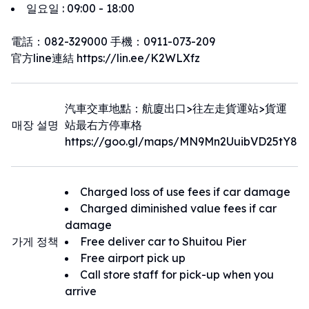
일요일
:
09:00 - 18:00
電話：082-329000 手機：0911-073-209
官方line連結 https://lin.ee/K2WLXfz
汽車交車地點：航廈出口>往左走貨運站>貨運
매장 설명
站最右方停車格
https://goo.gl/maps/MN9Mn2UuibVD25tY8
Charged loss of use fees if car damage
Charged diminished value fees if car
damage
가게 정책
Free deliver car to Shuitou Pier
Free airport pick up
Call store staff for pick-up when you
arrive