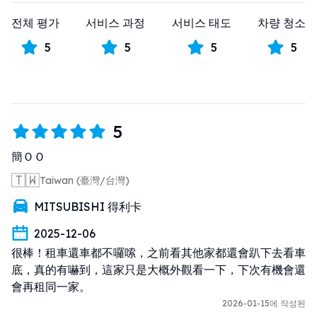
전체 평가
서비스 과정
서비스 태도
차량 청소
5
5
5
5
5
簡ＯＯ
🇹🇼
Taiwan (臺灣/台灣)
MITSUBISHI 得利卡
2025-12-06
很棒！租車還車都不囉嗦，之前看其他家都還會趴下去看車
底，真的有嚇到，這家只是大概外觀看一下，下次有機會還
會再租同一家。
2026-01-15에 작성된