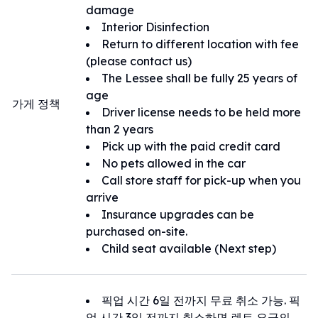
及智慧型語音翻譯器
damage
★免費雨傘租借
Interior Disinfection
★多國語言服務人員
Return to different location with fee
★可於那霸機場、赤嶺車站、縣廳附近等地
(please contact us)
免費接送
The Lessee shall be fully 25 years of
★營業時間外的接送也請與服務人員交涉，
age
가게 정책
可儘量滿足客人需求
Driver license needs to be held more
★符合條件者可於賓館交接車輛，詳細請垂
than 2 years
詢服務人員
Pick up with the paid credit card
★免費租借水上活動所需的防水籃、晾衣架
No pets allowed in the car
、毛毯等便利物品
Call store staff for pick-up when you
arrive
Insurance upgrades can be
purchased on-site.
Child seat available (Next step)
픽업 시간 6일 전까지 무료 취소 가능. 픽
업 시간 3일 전까지 취소하면 렌트 요금의