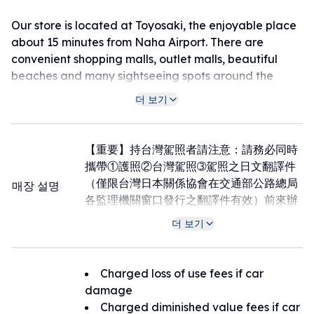
Our store is located at Toyosaki, the enjoyable place
about 15 minutes from Naha Airport. There are
convenient shopping malls, outlet malls, beautiful
beaches and many sightseeing spots around the
store, so if you come to our store, your tropical trip is
더 보기
already started.
【重要】持台灣駕照者請注意：請務必同時
攜帶①護照②台灣駕照➂駕照之日文翻譯件
（僅限台灣日本關係協會在交通部公路總局
매장 설명
各監理機關窗口發行之翻譯件有效）前來辦
理租車手續，在駕車期間一併隨身攜帶以確
더 보기
保合法在沖繩駕車。★本店距那霸機場約15
分鐘車程，店鋪周邊遍布購物商場、絕美海
灘及眾多著名觀光景點。當您來到本店的那
Charged loss of use fees if car
一刻起，您的美妙南國海島之旅即已開始
damage
★免費租借一台兒童座椅，車載GPS導航以
Charged diminished value fees if car