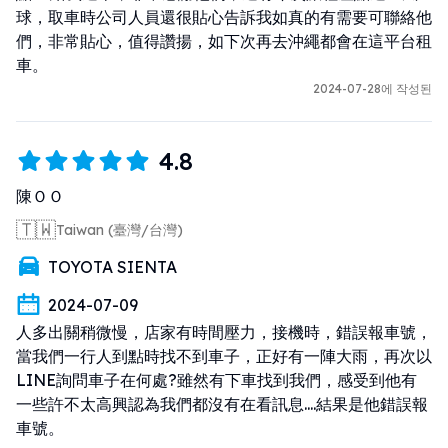
球，取車時公司人員還很貼心告訴我如真的有需要可聯絡他
們，非常貼心，值得讚揚，如下次再去沖繩都會在這平台租
車。
2024-07-28에 작성된
4.8
陳ＯＯ
🇹🇼
Taiwan (臺灣/台灣)
TOYOTA SIENTA
2024-07-09
人多出關稍微慢，店家有時間壓力，接機時，錯誤報車號，
當我們一行人到點時找不到車子，正好有一陣大雨，再次以
LINE詢問車子在何處?雖然有下車找到我們，感受到他有
一些許不太高興認為我們都沒有在看訊息....結果是他錯誤報
車號。 
