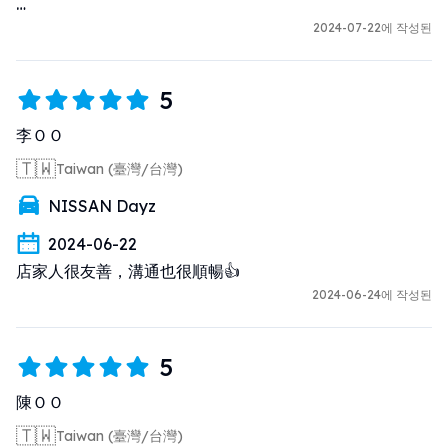
還車前一晚確實把汽車加滿油，也拍照為證，隔日一早開5-
2024-07-22에 작성된
10分鐘路程還車至車行時油表降一格，店家直接說以油表
顯示為主，補收日幣1000元現金。哎哎哎~

5
本次租的車子是臨時在當地又更換稍大,排氣管有回鬆動有
李ＯＯ
聲音，沿途都一直有聲音 駕者有點怕怕的，建議應該要再
🇹🇼
Taiwan (臺灣/台灣)
請其維護好再出租。以維行車平安。
NISSAN Dayz
2024-06-22
店家人很友善，溝通也很順暢👍
2024-06-24에 작성된
5
陳ＯＯ
🇹🇼
Taiwan (臺灣/台灣)