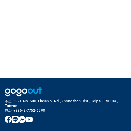
주소
:
5F.-1, No. 380, Linsen N. Rd., Zhongshan Dist., Taipei City 104 ,
Taiwan
전화
:
+886-2-7752-3598