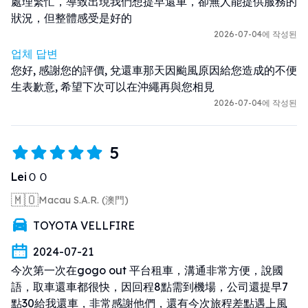
處理繁忙，導致出現我們想提早還車，卻無人能提供服務的
狀況，但整體感受是好的
2026-07-04에 작성된
업체 답변
您好, 感謝您的評價, 兌還車那天因颱風原因給您造成的不便
生表歉意, 希望下次可以在沖繩再與您相見
2026-07-04에 작성된
5
LeiＯＯ
🇲🇴
Macau S.A.R. (澳門)
TOYOTA VELLFIRE
2024-07-21
今次第一次在gogo out 平台租車，溝通非常方便，說國
語，取車還車都很快，因回程8點需到機場，公司還提早7
點30給我還車，非常感謝他們，還有今次旅程差點遇上風