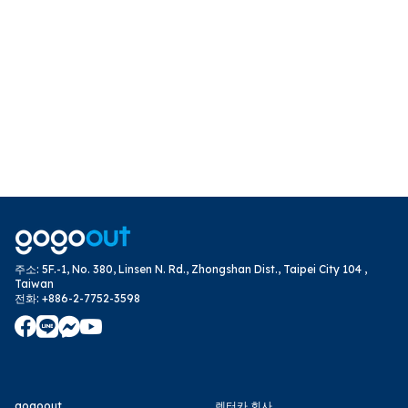
주소
:
5F.-1, No. 380, Linsen N. Rd., Zhongshan Dist., Taipei City 104 ,
Taiwan
전화
:
+886-2-7752-3598
gogoout
렌터카 회사