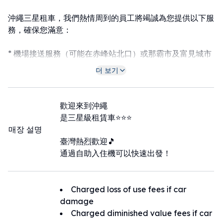
沖繩三星租車，我們熱情周到的員工將竭誠為您提供以下服
務，確保您滿意：
* 機場接送服務（可能在赤峰站北口）或那霸市及富見城市
飯店接送服務
더 보기
* 每次使用後，使用100%純天然材質製成的「里山外套」
進行消毒除臭
歡迎來到沖繩
是三星級租賃車⭐⭐⭐
* 使用自助報到機，輕鬆快速地辦理取車續
매장 설명
臺灣熱烈歡迎🎵
期待您的預訂。
通過自助入住機可以快速出發！
Charged loss of use fees if car
damage
Charged diminished value fees if car