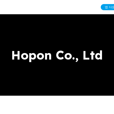
앱 다
Hopon Co., Ltd