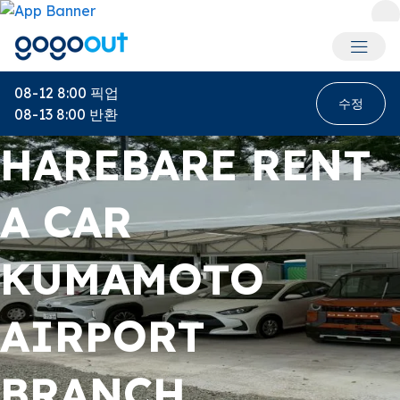
회원 메
08-12 8:00
픽업
수정
08-13 8:00
반환
HAREBARE RENT
A CAR
KUMAMOTO
AIRPORT
BRANCH