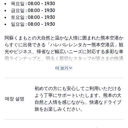
목요일
:
08:00 - 19:30
금요일
:
08:00 - 19:30
토요일
:
08:00 - 19:30
일요일
:
08:00 - 19:30
阿蘇くまもとの大自然と温かな人情に囲まれた熊本空港か
らすぐに出発できる「ハレバレレンタカー熊本空港店」観
光やビジネス、帰省など幅広いニーズに対応する多彩な車
両ラインナップと、明るく親切なスタッフが皆さまの快適
なドライブ旅をサポートします
더 보기
Located just minutes from Kumamoto Airport,
surrounded by the stunning nature of Aso and the
warm hospitality of Kumamoto, “Harebare Rent-a-
初めての方にも安心してご利用いただける
Car Kumamoto Airport Store” offers a diverse fleet of
よう丁寧にサポートいたします。熊本の大
매장 설명
vehicles to meet various needs—from sightseeing and
自然と人情を感じながら、快適なドライブ
business to returning home. Our friendly and helpful
旅をお楽しみください。
staff are here to support your comfortable and
enjoyable driving journey.