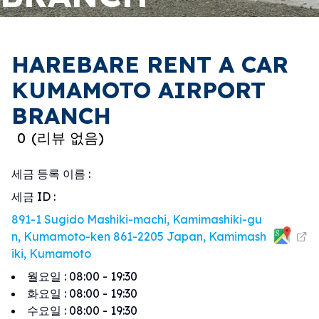
HAREBARE RENT A CAR
KUMAMOTO AIRPORT
BRANCH
0
(
리뷰 없음
)
세금 등록 이름
:
세금 ID
:
891-1 Sugido Mashiki-machi, Kamimashiki-gu
n, Kumamoto-ken 861-2205 Japan, Kamimash
iki, Kumamoto
월요일
:
08:00 - 19:30
화요일
:
08:00 - 19:30
수요일
:
08:00 - 19:30