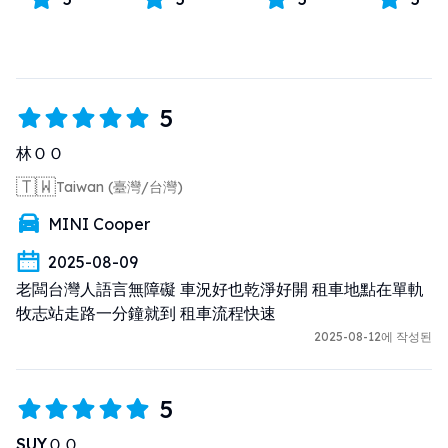
5
林ＯＯ
🇹🇼
Taiwan (臺灣/台灣)
MINI Cooper
2025-08-09
老闆台灣人語言無障礙 車況好也乾淨好開 租車地點在單軌
牧志站走路一分鐘就到 租車流程快速
2025-08-12에 작성된
5
SUYＯＯ