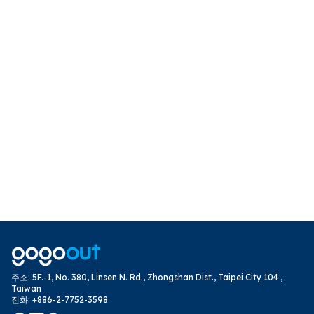
주소
:
5F.-1, No. 380, Linsen N. Rd., Zhongshan Dist., Taipei City 104 ,
Taiwan
전화
:
+886-2-7752-3598