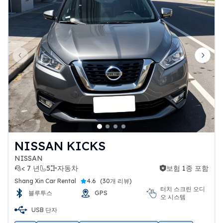
Previous slide
Next 
NISSAN KICKS
NISSAN
< 7 년
5
자동차
보험 1종 포함
보험 1종 포함
Shang Xin Car Rental
4.6
(
30개 리뷰
)
터치 스크린 오디
블루투스
GPS
오 시스템
USB 단자