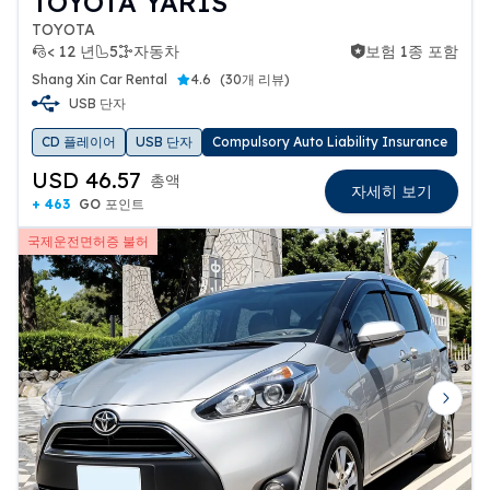
TOYOTA YARIS
TOYOTA
< 12 년
5
자동차
보험 1종 포함
보험 1종 포함
Shang Xin Car Rental
4.6
(
30개 리뷰
)
USB 단자
CD 플레이어
USB 단자
Compulsory Auto Liability Insurance
USD 46.57
총액
자세히 보기
+ 463
GO 포인트
국제운전면허증 불허
Previous slide
Next 