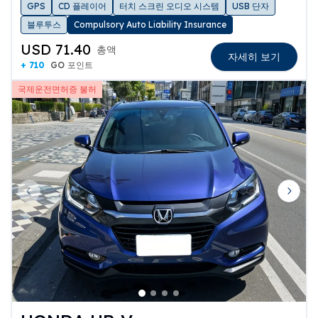
GPS
CD 플레이어
터치 스크린 오디오 시스템
USB 단자
블루투스
Compulsory Auto Liability Insurance
USD 71.40
총액
자세히 보기
+ 710
GO 포인트
국제운전면허증 불허
Previous slide
Next 