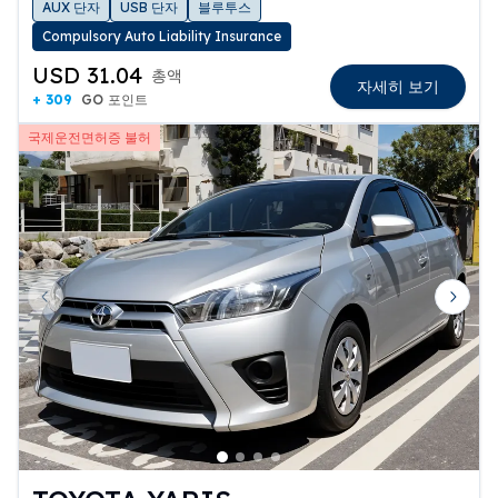
AUX 단자
USB 단자
블루투스
Compulsory Auto Liability Insurance
USD 31.04
총액
자세히 보기
+ 309
GO 포인트
국제운전면허증 불허
Previous slide
Next 