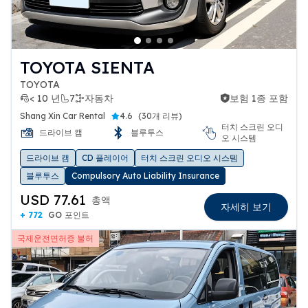
TOYOTA SIENTA
TOYOTA
< 10 년
7
자동차
보험 1종 포함
보험 1종 포함
Shang Xin Car Rental
4.6
(
30개 리뷰
)
터치 스크린 오디
드라이브 캠
블루투스
오 시스템
드라이브 캠
CD 플레이어
터치 스크린 오디오 시스템
블루투스
Compulsory Auto Liability Insurance
USD 77.61
총액
자세히 보기
+ 772
GO 포인트
국제운전면허증 불허