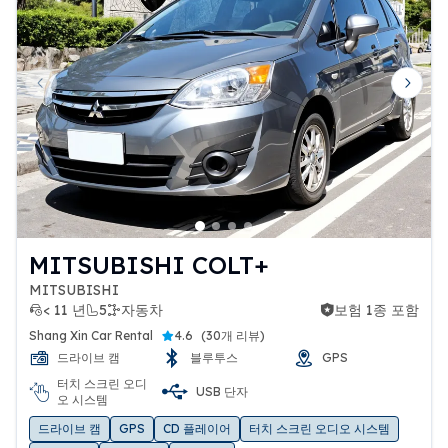
Previous slide
Next 
MITSUBISHI COLT+
MITSUBISHI
< 11 년
5
자동차
보험 1종 포함
보험 1종 포함
Shang Xin Car Rental
4.6
(
30개 리뷰
)
드라이브 캠
블루투스
GPS
터치 스크린 오디
USB 단자
오 시스템
드라이브 캠
GPS
CD 플레이어
터치 스크린 오디오 시스템