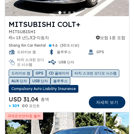
MITSUBISHI COLT+
MITSUBISHI
< 13 년
5
자동차
보험 1종 포함
보험 1종 포함
Shang Xin Car Rental
4.6
(
30개 리뷰
)
드라이브 캠
블루투스
GPS
터치 스크린 오디
USB 단자
오 시스템
드라이브 캠
GPS
CD 플레이어
터치 스크린 오디오 시스템
AUX 단자
USB 단자
블루투스
Compulsory Auto Liability Insurance
USD 31.04
총액
자세히 보기
+ 309
GO 포인트
국제운전면허증 불허