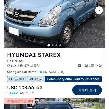
Previous slide
Next 
HYUNDAI STAREX
HYUNDAI
< 14 년
9
자동차
보험 1종 포함
보험 1종 포함
Shang Xin Car Rental
4.6
(
30개 리뷰
)
CD 플레이어
AUX 단자
Compulsory Auto Liability Insurance
USD 108.66
총액
자세히 보기
+ 1080
GO 포인트
국제운전면허증 불허