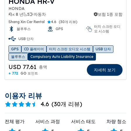
HONDA HR-V
HONDA
< 8 년
5
자동차
보험 1종 포함
보험 1종 포함
Shang Xin Car Rental
4.6
(
30개 리뷰
)
터치 스크린 오디
블루투스
GPS
오 시스템
USB 단자
GPS
CD 플레이어
터치 스크린 오디오 시스템
USB 단자
블루투스
Compulsory Auto Liability Insurance
USD 77.61
총액
자세히 보기
+ 772
GO 포인트
이용자 리뷰
4.6
(
30개 리뷰
)
전체 평가
서비스 과정
서비스 태도
차량 청소