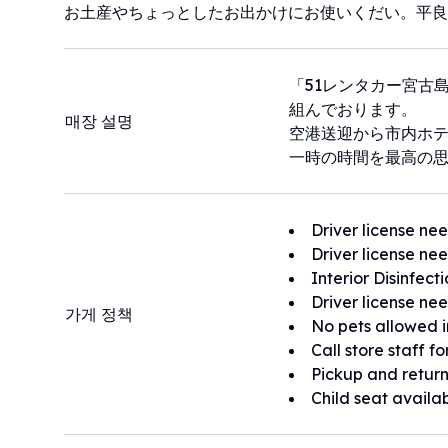
お土産やちょっとしたお出かけにお使いくだい。平良
「51レンタカー宮古
組んでおります。
매장 설명
空港送迎から市内ホ
一時の時間を最高の
Driver license ne
Driver license ne
Interior Disinfect
Driver license ne
가게 정책
No pets allowed i
Call store staff f
Pickup and return
Child seat availa