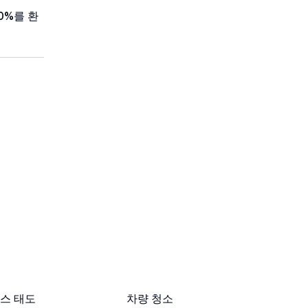
0%를 환
스 태도
차량 청소