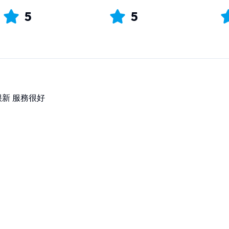
5
5
很新 服務很好