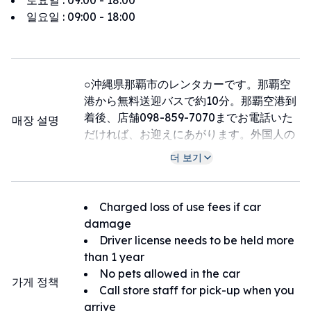
토요일
:
09:00 - 18:00
일요일
:
09:00 - 18:00
○沖縄県那覇市のレンタカーです。那覇空
港から無料送迎バスで約10分。那覇空港到
着後、店舗098-859-7070までお電話いた
매장 설명
だければ、お迎えにあがります。外国人の
方はLINEから受け付けます。LINE ID ＠
더 보기
iwu1588h
○感謝您選擇我們公司，我們公司離那霸機
場10-15分鐘的車程。 需要接送服務請加
Charged loss of use fees if car
LINE。 LINE ID:@iwu1588h
damage
○Thank you for choosing our company,
Driver license needs to be held more
which is 10-15 minutes by car from Naha
than 1 year
Airport. If you need a pick-up service,
No pets allowed in the car
가게 정책
please add LINE. LINE ID:@iwu1588h
Call store staff for pick-up when you
arrive