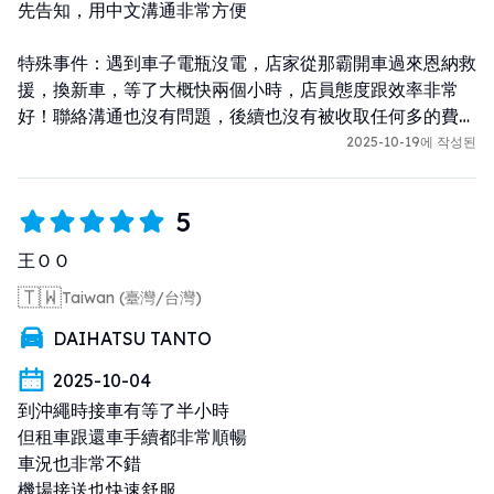
先告知，用中文溝通非常方便

特殊事件：遇到車子電瓶沒電，店家從那霸開車過來恩納救
援，換新車，等了大概快兩個小時，店員態度跟效率非常
好！聯絡溝通也沒有問題，後續也沒有被收取任何多的費
用，是很阿撒里的店家！
2025-10-19에 작성된
5
王ＯＯ
🇹🇼
Taiwan (臺灣/台灣)
DAIHATSU TANTO
2025-10-04
到沖繩時接車有等了半小時

但租車跟還車手續都非常順暢

車況也非常不錯

機場接送也快速舒服
