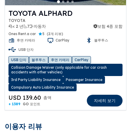
ず、送迎は不要と判断させていただきます
のでご理解ご了承のほどよろしくお願いい
TOYOTA ALPHARD
たします。
TOYOTA
< 2 년
7
자동차
보험 4종 포함
보험 4종 포함
Ones Rent.a car
5
(
2개 리뷰
)
후면 카메라
CarPlay
블루투스
USB 단자
USB 단자
블루투스
후면 카메라
CarPlay
Collision Damage Waiver (only applicable for car crash
accidents with other vehicles)
3rd Party Liability Insurance
Passenger Insurance
Compulsory Auto Liability Insurance
USD 139.60
총액
자세히 보기
+ 1389
GO 포인트
이용자 리뷰