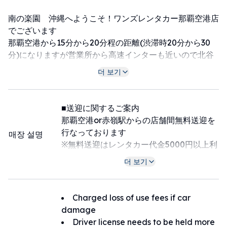
南の楽園 沖縄へようこそ！ワンズレンタカー那覇空港店
でございます
那覇空港から15分から20分程の距離(渋滞時20分から30
分)になりますが営業所から高速インターも近いので北谷
アメリカンビレッジやちゅら海水族館、各ゴルフ場へのア
더 보기
クセスも抜群です！
那覇空港への送迎を完全個別にてサービスさせていただい
■送迎に関するご案内
ております(込み具合により乗り合いあり)
那覇空港or赤嶺駅からの店舗間無料送迎を
到着されて手荷物を受け取る前に送迎ダイヤル080-
行なっております
매장 설명
1882-5279まで御連絡くださいませ！
※無料送迎はレンタカー代金5000円以上利
※国際線ご利用のお客様は税関を通過されましたら連絡を
用のお客様に限ります
더 보기
ください
(混雑の無い赤嶺駅オススメです⭐)
皆様のご来店を心よりお待ちしております。
那覇空港〜赤嶺駅はモノレールで一駅目で
す
Charged loss of use fees if car
※空港送迎ご希望の方は便名を必ず明記お願い致します。
※空港から当店までの所要時間は15〜20
damage
※便名が未記入・不明の場合は事前にご返信いただくかお
分、渋滞する時間帯は25分〜40分ほど要す
Driver license needs to be held more
電話にてお知らせくださいませ。