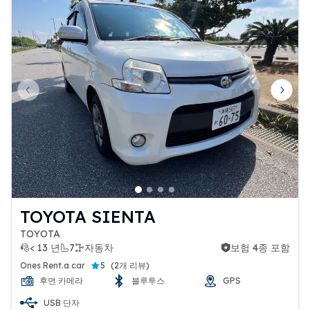
合がございますので予めご理解いただきた
くお願いいたします。
【送迎専用ダイヤル】
送迎希望の方は、下記の番号まで事前にご
連絡をお願いいたします。
Previous slide
Next 
その際に、ご搭乗される便名をお伝えくだ
さい。
送迎専用ダイヤル → 080-1882 -5279
＜ご注意事項＞
※送迎時間は9：00～20：00までとなりま
TOYOTA SIENTA
す。
TOYOTA
※空港付近の混雑により多少お待ちいただ
< 13 년
7
자동차
보험 4종 포함
보험 4종 포함
く場合がございます。
Ones Rent.a car
5
(
2개 리뷰
)
※店舗最終出発時刻は20：00分となります
후면 카메라
블루투스
GPS
のでご注意ください。
USB 단자
※たくさんのお荷物、大きなお荷物、大人