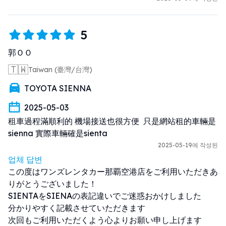
5
郭ＯＯ
🇹🇼
Taiwan (臺灣/台灣)
TOYOTA SIENNA
2025-05-03
租車過程滿順利的 機場接送也很方便  只是網站租的車輛是
sienna 實際車輛確是sienta
2025-05-19에 작성된
업체 답변
この度はワンズレンタカー那覇空港店をご利用いただきあ
りがとうございました！

SIENTAをSIENAの表記違いでご迷惑おかけしました

分かりやすく記載させていただきます

次回もご利用いただくよう心よりお願い申し上げます
