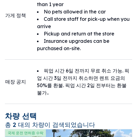
る場合がございます
than 1 year
※便名不明、到着予定時刻のみ記載で連絡がない場合、送
No pets allowed in the car
迎は不要と判断させていただきます。
가게 정책
【送迎場所について】
Call store staff for pick-up when you
※赤嶺駅の場合
arrive
★送迎専用ダイヤル 080-1882-5279★
那覇空港からモノレールで一駅目の『赤嶺
Pickup and return at the store
★緊急ダイヤル 090-4778-7919★
駅南口』にてのピックアップになります。
Insurance upgrades can be
★LINEアカウント @580okidm★
purchased on-site.
※那覇空港の場合
ワンズレンタカーは、海外含め全国約360店舗の格安、安
①那覇空港国内線ターミナル“１階１番出
心のレンタカーチェーン店です
口”を出て、横断歩道を１本渡り右に進み
픽업 시간 6일 전까지 무료 취소 가능. 픽
ビジネスからご旅行まで、他ブランドレンタカーさんとぜ
ます。
업 시간 3일 전까지 취소하면 렌트 요금의
ひ比較してみてください。
매장 공지
※空港到着後、手荷物を受け取る前にお電
50%를 환불. 픽업 시간 2일 전부터는 환불
話ください
불가..
お手荷物を受け取る待ち時間の間に送迎車
両が到着するよう手配させていただきます
차량 선택
②レンタカー送迎バス乗り場“１４番”にて
총 2 대의 차량이 검색되었습니다
お待ちください。
국제 운전 면허증 수락
※渋滞等の道路事情により到着が遅れる場