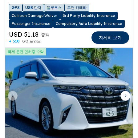
数でのご利用の際には、送迎車両にご乗車
GPS
USB 단자
블루투스
후면 카메라
いただけない場合がありますので、その際
Collision Damage Waiver
3rd Party Liability Insurance
には、運転される皆様の免許証を代表者様
Passenger Insurance
Compulsory Auto Liability Insurance
にお預けをいただき、代表者様のみ店舗に
USD 51.18
총액
同行いただき受付をさせていただきます。
자세히 보기
+ 510
GO 포인트
※空港送迎が対応できない場合はタクシー
手配にて対応することもございます。
국제 운전 면허증 수락
※当店の全ての車両は禁煙、ペットとの同
乗は不可となっております。
※水着、ウェットスーツ着用での乗車はお
断りしております。
※送迎ご希望の方は便名を必ずご明記いた
だくようおねがいいたします。
Previous slide
Next 
※便名が未記入、または不明の場合は事前
にご返信いただくかお電話にてご連絡をお
願いいたします。
※便名無記入、航空機の到着予定時刻のみ
記載で連絡ない場合は送迎の手配ができ