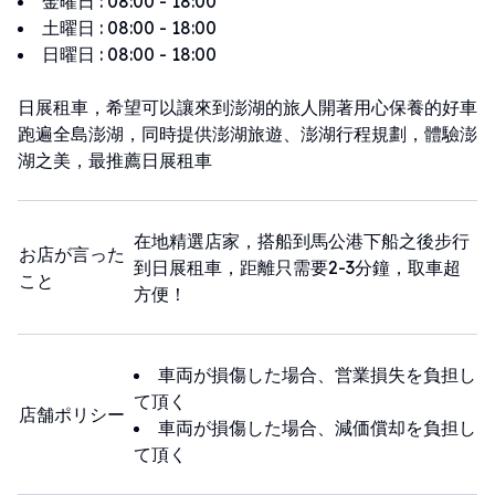
金曜日
:
08:00 - 18:00
土曜日
:
08:00 - 18:00
日曜日
:
08:00 - 18:00
日展租車，希望可以讓來到澎湖的旅人開著用心保養的好車
跑遍全島澎湖，同時提供澎湖旅遊、澎湖行程規劃，體驗澎
湖之美，最推薦日展租車
在地精選店家，搭船到馬公港下船之後步行
お店が言った
到日展租車，距離只需要2-3分鐘，取車超
こと
方便！
車両が損傷した場合、営業損失を負担し
て頂く
店舗ポリシー
車両が損傷した場合、減価償却を負担し
て頂く