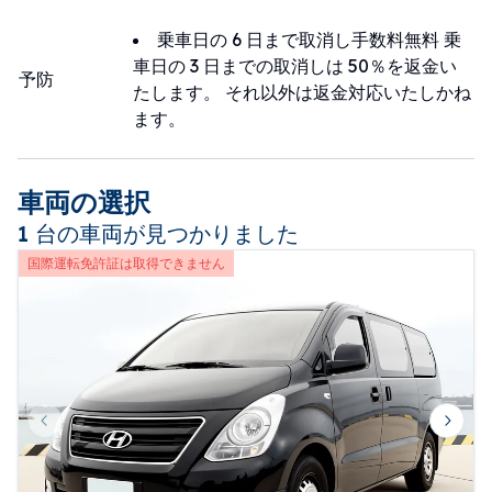
乗車日の 6 日まで取消し手数料無料 乗
車日の 3 日までの取消しは 50％を返金い
予防
たします。 それ以外は返金対応いたしかね
ます。
車両の選択
1 台の車両が見つかりました
国際運転免許証は取得できません
Previous slide
Next 