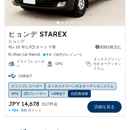
ヒョンデ STAREX
ヒョンデ
< 10 年
9
オートマ車
保険1種含む
保険1種含む
Ri Zhan Car Rental
4.8
(
16件のレビュー
)
タッチスクリーン
ドライブレコーダ
GPS
付きオーディオシ
ー
ステム
USB端子
ドライブレコーダー
タッチスクリーン付きオーディオシステム
GPS
CDプレーヤー
USB端子
自賠責保険
JPY 14,678
合計料金
詳細を見る
+ 926
GO ポイント