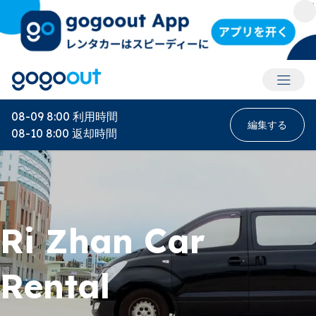
アカウ
08-09 8:00
利用時間
編集する
08-10 8:00
返却時間
Ri Zhan Car
Rental