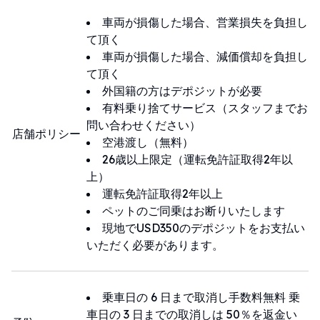
✳️ Contact information :
車両が損傷した場合、営業損失を負担し
• Contact number : +82 010-7732-3628
て頂く
• Kakaotalk : 고고렌트카
車両が損傷した場合、減価償却を負担し
(http://pf.kakao.com/_rNAnC)
て頂く
• Line : @839rjlqx
外国籍の方はデポジットが必要
(https://page.line.me/839rjlqx)
有料乗り捨てサービス（スタッフまでお
• WeChat : GOGORentACar
問い合わせください）
店舗ポリシー
• Whastapp :
空港渡し（無料）
https://wa.me/821077323628
26歳以上限定（運転免許証取得2年以
上）
運転免許証取得2年以上
ペットのご同乗はお断りいたします
現地でUSD350のデポジットをお支払い
いただく必要があります。
乗車日の 6 日まで取消し手数料無料 乗
車日の 3 日までの取消しは 50％を返金い