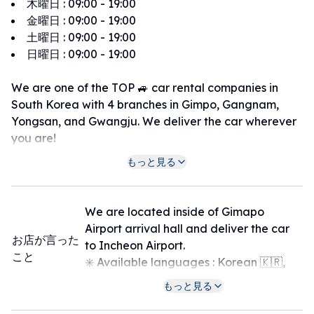
木曜日
:
09:00 - 19:00
金曜日
:
09:00 - 19:00
土曜日
:
09:00 - 19:00
日曜日
:
09:00 - 19:00
We are one of the TOP 🚙 car rental companies in
South Korea with 4 branches in Gimpo, Gangnam,
Yongsan, and Gwangju. We deliver the car wherever
you are!
Enjoy your trip with Gogo Rent a car anywhere in
もっと見る
Korea 🇰🇷
We are located inside of Gimapo
Airport arrival hall and deliver the car
お店が言った
to Incheon Airport.
こと
✳️ Available languages : Korean 🇰🇷,
Taiwanese 🇹🇼, Chinese 🇨🇳, Japanese
もっと見る
🇯🇵