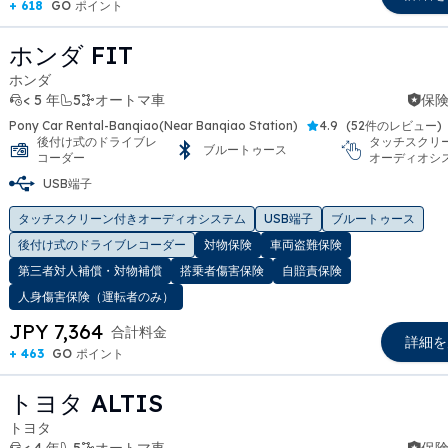
+ 618
GO ポイント
ホンダ FIT
ホンダ
< 5 年
5
オートマ車
保険
Pony Car Rental-Banqiao(Near Banqiao Station)
4.9
(
52件のレビュー
)
後付け式のドライブレ
タッチスクリ
ブルートゥース
コーダー
オーディオシ
USB端子
t slide
タッチスクリーン付きオーディオシステム
USB端子
ブルートゥース
後付け式のドライブレコーダー
対物保険
車両盗難保険
第三者対人補償・対物補償
搭乗者傷害保険
自賠責保険
人身傷害保険（運転者のみ）
JPY 7,364
合計料金
詳細を
+ 463
GO ポイント
トヨタ ALTIS
トヨタ