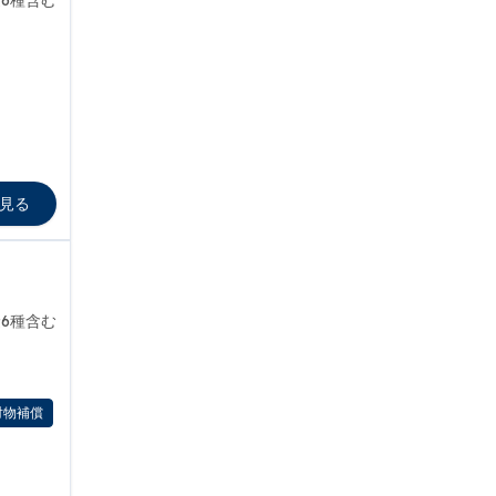
6種含む
見る
6種含む
対物補償