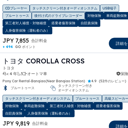
t slide
CDプレーヤー
タッチスクリーン付きオーディオシステム
USB端子
ブルートゥース
後付け式のドライブレコーダー
対物保険
車両盗難保険
第三者対人補償・対物補償
搭乗者傷害保険
自賠責保険
人身傷害保険（運転者のみ）
JPY 7,855
合計料金
詳細を
+ 494
GO ポイント
トヨタ COROLLA CROSS
トヨタ
< 4 年
5
オートマ車
保険
Pony Car Rental-Banqiao(Near Banqiao Station)
4.9
(
52件のレビュー
)
タッチスクリーン付き
ブルートゥース
オーディオシステム
t slide
タッチスクリーン付きオーディオシステム
ブルートゥース
高級スピーカ
対物保険
車両盗難保険
第三者対人補償・対物補償
搭乗者傷害保険
自賠責保険
人身傷害保険（運転者のみ）
JPY 9,819
合計料金
詳細を