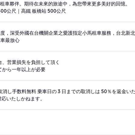
租車夥伴。期待在未來的旅途中，為您帶來更多美好的回憶。
00公尺｜高鐵 板橋站 500公尺
名度，深受外國在台機關企業之愛護指定小馬租車服務，台北新
租車最放心
合、営業損失を負担して頂く
てから一年以上が必要
で取消し手数料無料 乗車日の 3 日までの取消しは 50％を返金い
対応いたしかねます。