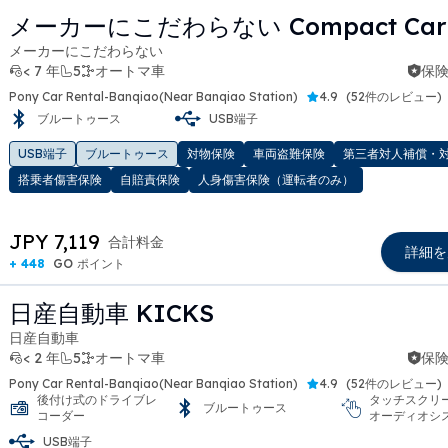
メーカーにこだわらない Compact Car
メーカーにこだわらない
< 7 年
5
オートマ車
保険
Pony Car Rental-Banqiao(Near Banqiao Station)
4.9
(
52件のレビュー
)
ブルートゥース
USB端子
t slide
USB端子
ブルートゥース
対物保険
車両盗難保険
第三者対人補償・
搭乗者傷害保険
自賠責保険
人身傷害保険（運転者のみ）
JPY 7,119
合計料金
詳細を
+ 448
GO ポイント
日産自動車 KICKS
日産自動車
< 2 年
5
オートマ車
保険
Pony Car Rental-Banqiao(Near Banqiao Station)
4.9
(
52件のレビュー
)
後付け式のドライブレ
タッチスクリ
ブルートゥース
コーダー
オーディオシ
USB端子