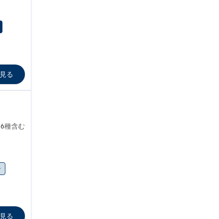
見る
6種含む
ー
見る