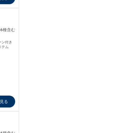
6種含む
ーン付き
ステム
見る