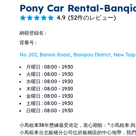
Pony Car Rental-Banqi
4.9
(
52件のレビュー
)
納税登録名
:
背番号
:
No. 202, Banxin Road., Banqiao District, New Taipe
月曜日
:
08:00 - 19:30
火曜日
:
08:00 - 19:30
水曜日
:
08:00 - 19:30
木曜日
:
08:00 - 19:30
金曜日
:
08:00 - 19:30
土曜日
:
08:00 - 19:30
日曜日
:
08:00 - 19:30
小馬租車38年歷練最受肯定，衷心期盼：”小馬租車‧與
小馬租車台北板橋分公司位於板橋區的中心地帶，我們