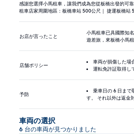
感謝您選擇小馬租車，讓我們成為您從板橋出發的可靠
租車店家周圍地區：板橋車站 500公尺｜ 捷運板橋站 5
小馬租車已具國際知
お店が言ったこと
遊差旅，來板橋小馬
車両が損傷した場
店舗ポリシー
運転免許証取得し
乗車日の 6 日ま
予防
す。 それ以外は返金
車両の選択
6 台の車両が見つかりました