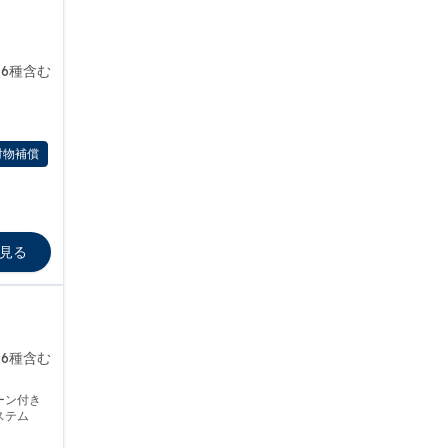
6種含む
対物補償
見る
6種含む
ーン付き
ステム