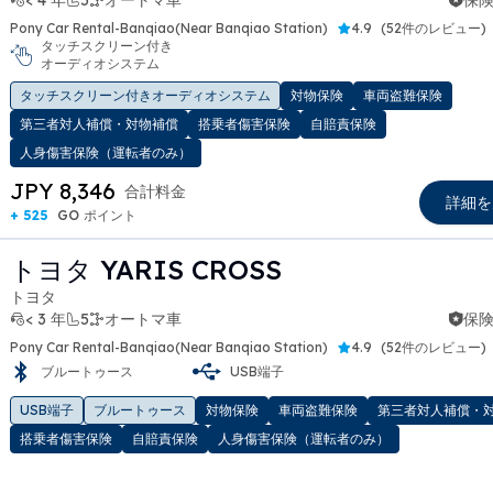
< 4 年
5
オートマ車
保険
Pony Car Rental-Banqiao(Near Banqiao Station)
4.9
(
52件のレビュー
)
タッチスクリーン付き
オーディオシステム
t slide
タッチスクリーン付きオーディオシステム
対物保険
車両盗難保険
第三者対人補償・対物補償
搭乗者傷害保険
自賠責保険
人身傷害保険（運転者のみ）
JPY 8,346
合計料金
詳細を
+ 525
GO ポイント
トヨタ YARIS CROSS
トヨタ
< 3 年
5
オートマ車
保険
Pony Car Rental-Banqiao(Near Banqiao Station)
4.9
(
52件のレビュー
)
ブルートゥース
USB端子
t slide
USB端子
ブルートゥース
対物保険
車両盗難保険
第三者対人補償・
搭乗者傷害保険
自賠責保険
人身傷害保険（運転者のみ）