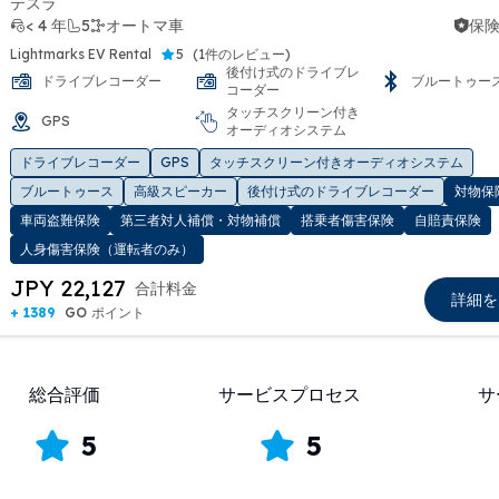
テスラ
< 4 年
5
オートマ車
保険
Lightmarks EV Rental
5
(
1件のレビュー
)
後付け式のドライブレ
ドライブレコーダー
ブルートゥー
コーダー
タッチスクリーン付き
GPS
オーディオシステム
t slide
ドライブレコーダー
GPS
タッチスクリーン付きオーディオシステム
ブルートゥース
高級スピーカー
後付け式のドライブレコーダー
対物保
車両盗難保険
第三者対人補償・対物補償
搭乗者傷害保険
自賠責保険
人身傷害保険（運転者のみ）
JPY 22,127
合計料金
詳細を
+ 1389
GO ポイント
総合評価
サービスプロセス
サ
5
5