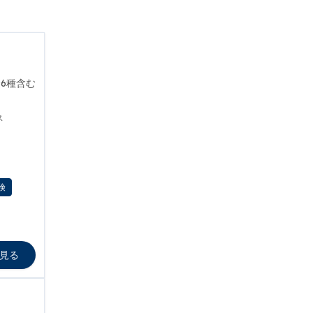
6種含む
ス
険
見る