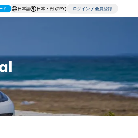
日本語
日本・円 (JPY)
ログイン / 会員登録
ード
al