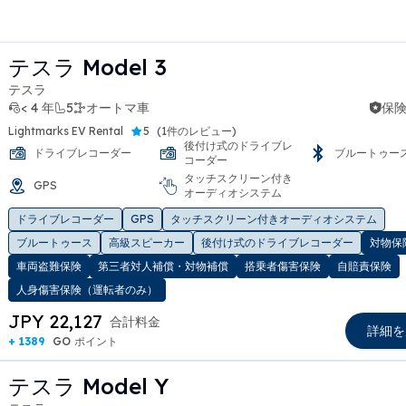
テスラ Model 3
テスラ
< 4 年
5
オートマ車
保険
Lightmarks EV Rental
5
(
1件のレビュー
)
後付け式のドライブレ
ドライブレコーダー
ブルートゥー
コーダー
タッチスクリーン付き
GPS
オーディオシステム
t slide
ドライブレコーダー
GPS
タッチスクリーン付きオーディオシステム
ブルートゥース
高級スピーカー
後付け式のドライブレコーダー
対物保
車両盗難保険
第三者対人補償・対物補償
搭乗者傷害保険
自賠責保険
人身傷害保険（運転者のみ）
JPY 22,127
合計料金
詳細を
+ 1389
GO ポイント
テスラ Model Y