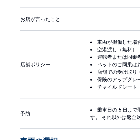
お店が言ったこと
車両が損傷した場
空港渡し（無料）
運転者または同乗
店舗ポリシー
ペットのご同乗は
店舗での受け取り
保険のアップグレ
チャイルドシート
乗車日の 6 日ま
予防
す。 それ以外は返金