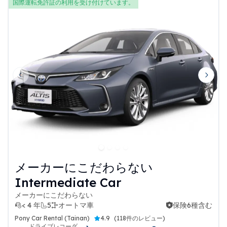
国際運転免許証の利用を受け付けています。
Previous slide
Next 
メーカーにこだわらない
Intermediate Car
メーカーにこだわらない
< 4 年
5
オートマ車
保険6種含む
保険6種含む
Pony Car Rental (Tainan)
4.9
(
118件のレビュー
)
ドライブレコーダ