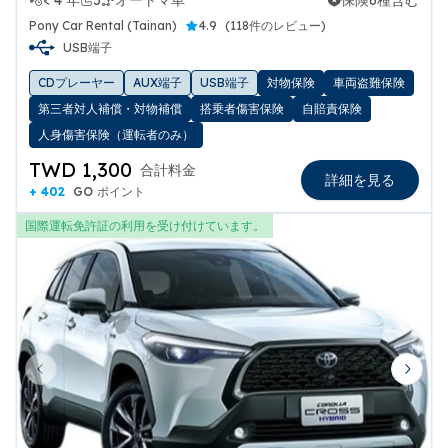
< 4 年
5
オートマ車
保険6種含む
保険6種含む
Pony Car Rental (Tainan)
4.9
(
118件のレビュー
)
USB端子
CDプレーヤー
AUX端子
USB端子
対物保険
車両盗難保険
第三者対人補償・対物補償
搭乗者傷害保険
自賠責保険
人身傷害保険（運転者のみ）
TWD 1,300
合計料金
詳細を見る
+ 402
GO ポイント
国際運転免許証の利用を受け付けています。
Previous slide
Next 