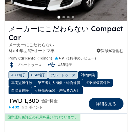
メーカーにこだわらない Compact
Car
メーカーにこだわらない
< 4 年
5
オートマ車
保険6種含む
保険6種含む
Pony Car Rental (Tainan)
4.9
(
118件のレビュー
)
ブルートゥース
USB端子
AUX端子
USB端子
ブルートゥース
対物保険
車両盗難保険
第三者対人補償・対物補償
搭乗者傷害保険
自賠責保険
人身傷害保険（運転者のみ）
TWD 1,300
合計料金
詳細を見る
+ 402
GO ポイント
国際運転免許証の利用を受け付けています。