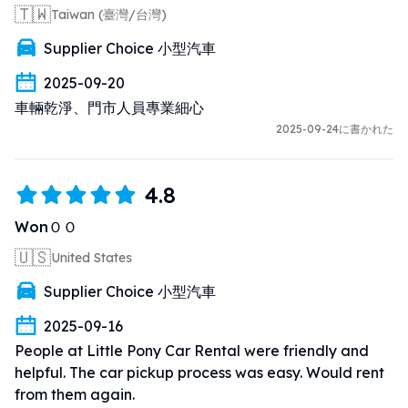
🇹🇼
Taiwan (臺灣/台灣)
Supplier Choice 小型汽車
2025-09-20
車輛乾淨、門市人員專業細心
2025-09-24に書かれた
4.8
WonＯＯ
🇺🇸
United States
Supplier Choice 小型汽車
2025-09-16
People at Little Pony Car Rental were friendly and 
helpful. The car pickup process was easy. Would rent 
from them again.