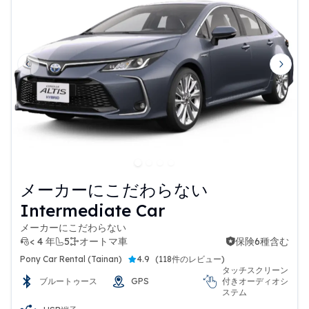
Previous slide
Next 
メーカーにこだわらない
Intermediate Car
メーカーにこだわらない
< 4 年
5
オートマ車
保険6種含む
保険6種含む
Pony Car Rental (Tainan)
4.9
(
118件のレビュー
)
タッチスクリーン
ブルートゥース
GPS
付きオーディオシ
ステム