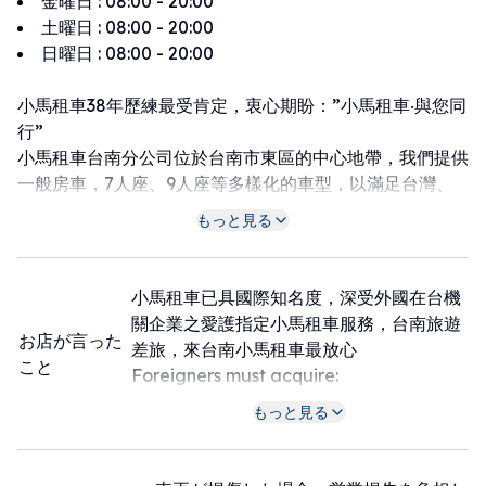
金曜日
:
08:00 - 20:00
土曜日
:
08:00 - 20:00
日曜日
:
08:00 - 20:00
小馬租車38年歷練最受肯定，衷心期盼：”小馬租車‧與您同
行”
小馬租車台南分公司位於台南市東區的中心地帶，我們提供
一般房車，7人座、9人座等多樣化的車型，以滿足台灣、
國際旅客不同的租車需求。
もっと見る
感謝您選擇小馬租車，讓我們成為您從台南市東區出發的可
靠租車夥伴。期待在未來的旅途中，為您帶來更多美好的回
憶。
小馬租車已具國際知名度，深受外國在台機
租車店家周圍地區：台南火車站 2.4公里｜國立成功大學
關企業之愛護指定小馬租車服務，台南旅遊
2.1公里｜大東夜市 2.8公里
お店が言った
差旅，來台南小馬租車最放心
こと
Foreigners must acquire:
1. Passport,
もっと見る
2. International Driving Permit (IDP),
3. Physical driver's license from origin
country or region,