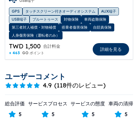
USB端子
GPS
タッチスクリーン付きオーディオシステム
AUX端子
USB端子
ブルートゥース
対物保険
車両盗難保険
第三者対人補償・対物補償
搭乗者傷害保険
自賠責保険
人身傷害保険（運転者のみ）
TWD 1,500
合計料金
詳細を見る
+ 463
GO ポイント
ユーザーコメント
4.9
(
118件のレビュー
)
総合評価
サービスプロセス
サービスの態度
車両の清掃
5
5
5
5