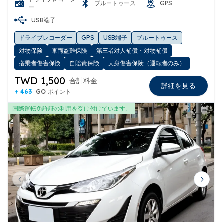
ブルートゥース
GPS
ー
USB端子
ドライブレコーダー
GPS
USB端子
ブルートゥース
対物保険
車両盗難保険
第三者対人補償・対物補償
搭乗者傷害保険
自賠責保険
人身傷害保険（運転者のみ）
TWD 1,500
合計料金
詳細を見る
+ 463
GO ポイント
国際運転免許証の利用を受け付けています。
Previous slide
Next 