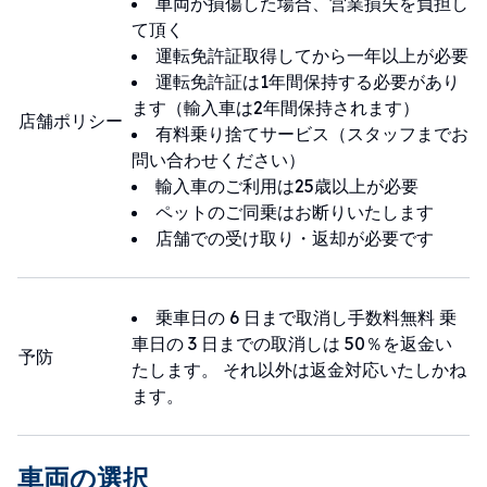
車両が損傷した場合、営業損失を負担し
4. Your IDP & driver's license must be
て頂く
reciprocal to Taiwan,
運転免許証取得してから一年以上が必要
5. If you're already staying in Taiwan
運転免許証は1年間保持する必要があり
for over a month, you'll also need to
ます（輸入車は2年間保持されます）
店舗ポリシー
register your IDP at Department of
有料乗り捨てサービス（スタッフまでお
Motor Vehicles of Taiwan,
問い合わせください）
6. Credit card,
輸入車のご利用は25歳以上が必要
7. If you have both resident certificate
ペットのご同乗はお断りいたします
and license of Taiwan, then point 1 to
店舗での受け取り・返却が必要です
point 5 are not necessary.
乗車日の 6 日まで取消し手数料無料 乗
車日の 3 日までの取消しは 50％を返金い
予防
たします。 それ以外は返金対応いたしかね
ます。
車両の選択