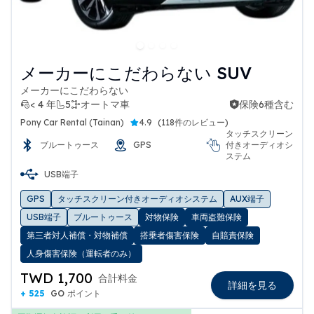
メーカーにこだわらない SUV
メーカーにこだわらない
< 4 年
5
オートマ車
保険6種含む
保険6種含む
Pony Car Rental (Tainan)
4.9
(
118件のレビュー
)
タッチスクリーン
ブルートゥース
GPS
付きオーディオシ
ステム
USB端子
GPS
タッチスクリーン付きオーディオシステム
AUX端子
USB端子
ブルートゥース
対物保険
車両盗難保険
第三者対人補償・対物補償
搭乗者傷害保険
自賠責保険
人身傷害保険（運転者のみ）
TWD 1,700
合計料金
詳細を見る
+ 525
GO ポイント