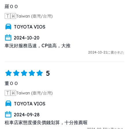
羅ＯＯ
更新：今天第四天還車車，約好時間還車還放鳥，說錄影錄
🇹🇼
Taiwan (臺灣/台灣)
一錄丟在那邊就好，期間車子出問題開罰單怎麼辦？雞巴毛
官方Line跟死人一樣打死不回應
TOYOTA VIOS
2024-10-20
車況好服務迅速，CP值高，大推
2024-10-21に書かれた
5
董ＯＯ
🇹🇼
Taiwan (臺灣/台灣)
TOYOTA VIOS
2024-09-28
租車店家態度優良價錢划算，十分推薦喔