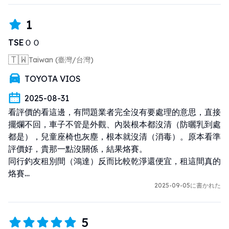
1
TSEＯＯ
🇹🇼
Taiwan (臺灣/台灣)
TOYOTA VIOS
2025-08-31
看評價的看這邊，有問題業者完全沒有要處理的意思，直接
擺爛不回，車子不管是外觀、內裝根本都沒清（防曬乳到處
都是），兒童座椅也灰塵，根本就沒清（消毒）。原本看準
評價好，貴那一點沒關係，結果烙賽。

同行釣友租別間（鴻達）反而比較乾淨還便宜，租這間真的
烙賽

2025-09-05に書かれた
租四天了，到今天第三天鳥都不鳥

不要想說機場接送方便了，去店面交車最好，也都有提供機
5
場接送，差沒多少時間，重點有問題還能馬上反應
