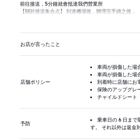
前往接送，5分鐘就會抵達我們營業所
【關於接送集合点】 到達機場後，辦理完手續之後，
請前往國內線航樓，國內線3樓5號出入口（如果不知
。我們會提前在集合點等候，有任何問題，都可以+我們
ID是：@827rsxlr
或撥打我們的電話：＋81-80-6489-6688
お店が言ったこと
車両が損傷した場
車両が損傷した場
店舗ポリシー
到着時に店舗にお
保険のアップグレ
チャイルドシート
乗車日の 6 日ま
予防
す。 それ以外は返金