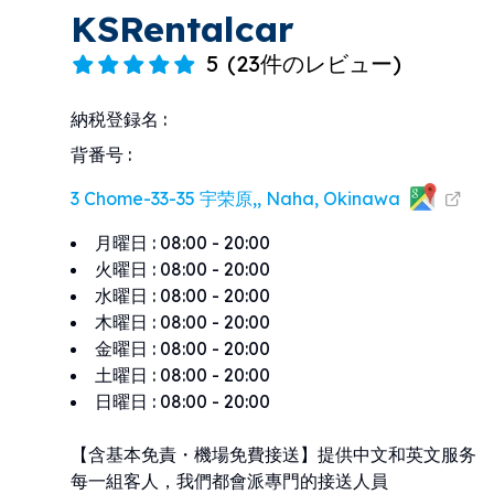
KSRentalcar
5
(
23件のレビュー
)
納税登録名
:
背番号
:
3 Chome-33-35 宇荣原,, Naha, Okinawa
月曜日
:
08:00 - 20:00
火曜日
:
08:00 - 20:00
水曜日
:
08:00 - 20:00
木曜日
:
08:00 - 20:00
金曜日
:
08:00 - 20:00
土曜日
:
08:00 - 20:00
日曜日
:
08:00 - 20:00
【含基本免責・機場免費接送】提供中文和英文服务
每一組客人，我們都會派專門的接送人員