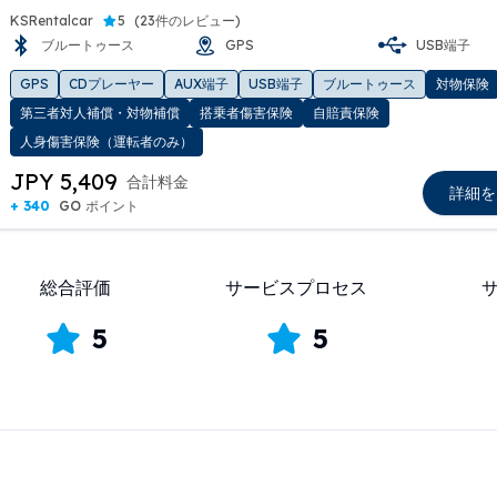
KSRentalcar
5
(
23件のレビュー
)
ブルートゥース
GPS
USB端子
t slide
GPS
CDプレーヤー
AUX端子
USB端子
ブルートゥース
対物保険
第三者対人補償・対物補償
搭乗者傷害保険
自賠責保険
人身傷害保険（運転者のみ）
JPY 5,409
合計料金
詳細を
+ 340
GO ポイント
総合評価
サービスプロセス
5
5