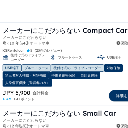
メーカーにこだわらない Compact Car
メーカーにこだわらない
< 10 年
4
オートマ車
保険
KSRentalcar
5
(
23件のレビュー
)
後付け式のドライブレ
ブルートゥース
USB端子
コーダー
t slide
USB端子
ブルートゥース
後付け式のドライブレコーダー
対物保険
第三者対人補償・対物補償
搭乗者傷害保険
自賠責保険
人身傷害保険（運転者のみ）
JPY 5,900
合計料金
詳細を
+ 371
GO ポイント
メーカーにこだわらない Small Car
メーカーにこだわらない
< 12 年
3
オートマ車
保険