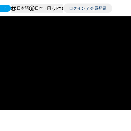
日本語
日本・円 (JPY)
ログイン / 会員登録
ード