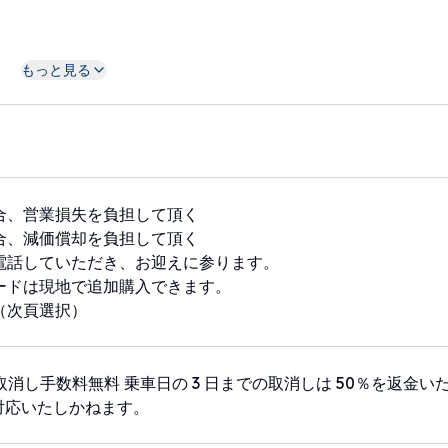
道怎麼前往，可以聯絡我們）
もっと見る
的公式LIEN聯絡
合、営業損失を負担して頂く
合、減価償却を負担して頂く
電話していただき、お迎えに参ります。
ードは現地で追加購入できます。
（次頁選択）
で取消し手数料無料 乗車日の 3 日までの取消しは 50％を返金い
対応いたしかねます。