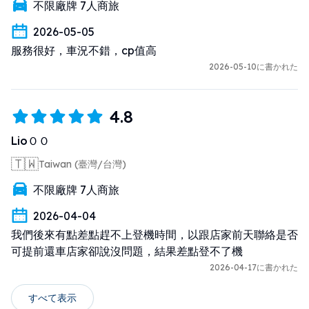
不限廠牌 7人商旅
2026-05-05
服務很好，車況不錯，cp值高
2026-05-10に書かれた
4.8
LioＯＯ
🇹🇼
Taiwan (臺灣/台灣)
不限廠牌 7人商旅
2026-04-04
我們後來有點差點趕不上登機時間，以跟店家前天聯絡是否
可提前還車店家卻說沒問題，結果差點登不了機
2026-04-17に書かれた
すべて表示