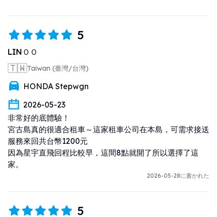
5
LINＯＯ
🇹🇼
Taiwan (臺灣/台灣)
HONDA Stepwgn
2026-05-23
非常好的底體驗！

宮古島真的很適合租車～這家租車公司在本島，可需求接送
服務來回共台幣1200元

因為星宇直飛回程比較早，這間8點就開了所以選擇了這
家。
2026-05-28に書かれた
5