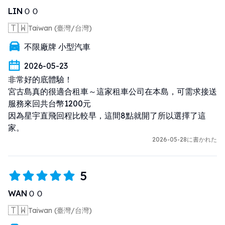
LINＯＯ
🇹🇼
Taiwan (臺灣/台灣)
不限廠牌 小型汽車
2026-05-23
非常好的底體驗！

宮古島真的很適合租車～這家租車公司在本島，可需求接送
服務來回共台幣1200元

因為星宇直飛回程比較早，這間8點就開了所以選擇了這
家。
2026-05-28に書かれた
5
WANＯＯ
🇹🇼
Taiwan (臺灣/台灣)