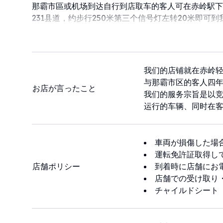
那霸市區或机场到达自行到店取车的客人可在赤岭駅下
231县道，约步行250米第三个信号灯左转20米即可
在那霸机场提供接驳服务的车型请到达后与我们建立联
客人完成预定或到达那霸机场后请加我们以下联络方式：WeCh
WhatsApp（+818046908686），Email（max909x
如有需要，也可以随时拨打我们的服务电话：+8180469
我们的店铺就在赤岭轻轨
与那霸市区的客人四
お店が言ったこと
我们的服务宗旨是以
运行的车辆、同时在
車両が損傷した場
運転免許証取得し
店舗ポリシー
到着時に店舗にお
店舗での受け取り
チャイルドシート