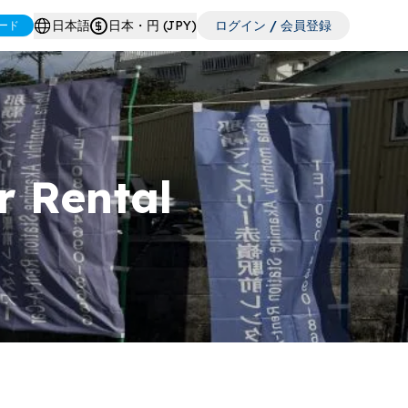
日本語
日本・円 (JPY)
ログイン / 会員登録
ード
r Rental