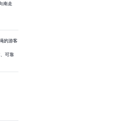
向南走
冲绳的游客
洁、可靠