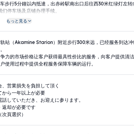
车步行5分鐘以内抵達，出赤岭駅南出口后往西30米红绿灯左转
到我们停车场及店铺办理手续。
系，一般时段内在航站楼3楼5号门等待接驳车辆。
もっと見る
at（Ogurashiyou），Line、
@icloud.com），kakaotalk:（okunawa）
08686
站（Akamine Starion）附近步行300米远，已经服务到达
年。
竞争力的市场价格让客户获得最具性价比的服务，向客户提供清
客户使用过程中提供全程服务保障车辆的运行。
合、営業損失を負担して頂く
てから一年以上が必要
電話していただき、お迎えに参ります。
・返却が必要です
（次頁選択）