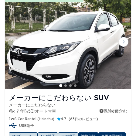
Previous slide
Next 
メーカーにこだわらない SUV
メーカーにこだわらない
< 7 年
5
オートマ車
保険6種含む
保険6種含む
IWS Car Rental (Hsinchu)
4.7
(
63件のレビュー
)
USB端子