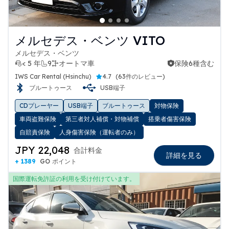
メルセデス・ベンツ VITO
メルセデス・ベンツ
< 5 年
9
オートマ車
保険6種含む
保険6種含む
IWS Car Rental (Hsinchu)
4.7
(
63件のレビュー
)
ブルートゥース
USB端子
CDプレーヤー
USB端子
ブルートゥース
対物保険
車両盗難保険
第三者対人補償・対物補償
搭乗者傷害保険
自賠責保険
人身傷害保険（運転者のみ）
JPY 22,048
合計料金
詳細を見る
+ 1389
GO ポイント
国際運転免許証の利用を受け付けています。