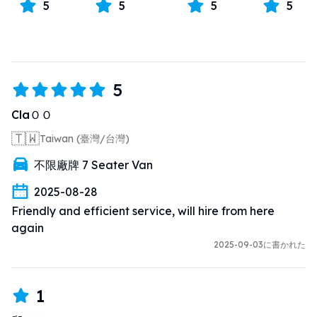
5
5
5
5
5
ClaＯＯ
🇹🇼
Taiwan (臺灣/台灣)
不限廠牌 7 Seater Van
2025-08-28
Friendly and efficient service, will hire from here 
again
2025-09-03に書かれた
1