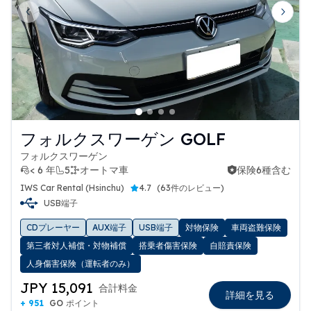
Previous slide
Next 
フォルクスワーゲン GOLF
フォルクスワーゲン
< 6 年
5
オートマ車
保険6種含む
保険6種含む
IWS Car Rental (Hsinchu)
4.7
(
63件のレビュー
)
USB端子
CDプレーヤー
AUX端子
USB端子
対物保険
車両盗難保険
第三者対人補償・対物補償
搭乗者傷害保険
自賠責保険
人身傷害保険（運転者のみ）
JPY 15,091
合計料金
詳細を見る
+ 951
GO ポイント