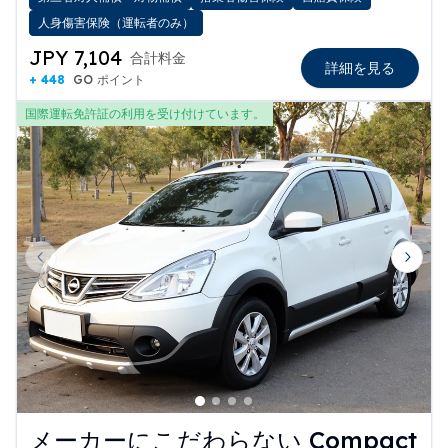
人身傷害保険（運転者のみ）
JPY 7,104
合計料金
詳細を見る
+ 448
GO ポイント
国際運転免許証の利用を受け付けています。
Previous slide
Next 
メーカーにこだわらない Compact