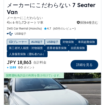
メーカーにこだわらない 7 Seater
Van
メーカーにこだわらない
< 6 年
7
オートマ車
保険6種含む
保険6種含む
IWS Car Rental (Hsinchu)
4.7
(
63件のレビュー
)
USB端子
CDプレーヤー
AUX端子
USB端子
対物保険
車両盗難保険
第三者対人補償・対物補償
搭乗者傷害保険
自賠責保険
人身傷害保険（運転者のみ）
JPY 18,863
合計料金
詳細を見る
+ 1188
GO ポイント
国際運転免許証の利用を受け付けています。