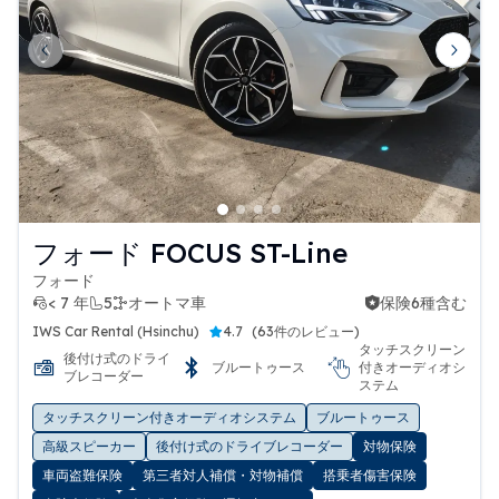
Previous slide
Next 
フォード FOCUS ST-Line
フォード
< 7 年
5
オートマ車
保険6種含む
保険6種含む
IWS Car Rental (Hsinchu)
4.7
(
63件のレビュー
)
タッチスクリーン
後付け式のドライ
ブルートゥース
付きオーディオシ
ブレコーダー
ステム
タッチスクリーン付きオーディオシステム
ブルートゥース
高級スピーカー
後付け式のドライブレコーダー
対物保険
車両盗難保険
第三者対人補償・対物補償
搭乗者傷害保険