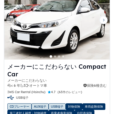
Previous slide
Next 
メーカーにこだわらない Compact
Car
メーカーにこだわらない
< 6 年
5
オートマ車
保険6種含む
保険6種含む
IWS Car Rental (Hsinchu)
4.7
(
63件のレビュー
)
USB端子
CDプレーヤー
AUX端子
USB端子
対物保険
車両盗難保険
第三者対人補償・対物補償
搭乗者傷害保険
自賠責保険