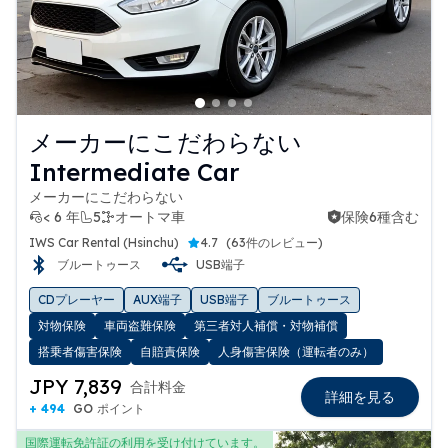
メーカーにこだわらない
Intermediate Car
メーカーにこだわらない
< 6 年
5
オートマ車
保険6種含む
保険6種含む
IWS Car Rental (Hsinchu)
4.7
(
63件のレビュー
)
ブルートゥース
USB端子
CDプレーヤー
AUX端子
USB端子
ブルートゥース
対物保険
車両盗難保険
第三者対人補償・対物補償
搭乗者傷害保険
自賠責保険
人身傷害保険（運転者のみ）
JPY 7,839
合計料金
詳細を見る
+ 494
GO ポイント
国際運転免許証の利用を受け付けています。