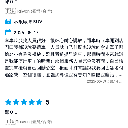
邱ＯＯ
🇹🇼
Taiwan (臺灣/台灣)
不限廠牌 SUV
2025-05-17
牽車時服務人員很好，很細心耐心講解，還車時（車開到店
門口我都沒說要還車，人員就自己什麼也沒說的拿走單子跟
鑰匙⋯有夠沒禮貌，況且我還提早還車，那個時間本來就還
是我能使用車子的時間）那個服務人員完全沒有問，自己檢
查完車後就自己回辦公室，後面才打電話說我要回去簽名付
過路費⋯整個很瞎，還強詞奪理說有告知？睜眼說瞎話，且
完全不尊重，我還提早四個小時還車被這樣對待，真的很差
2025-05-19に書かれた
的體驗
5
鄭ＯＯ
🇹🇼
Taiwan (臺灣/台灣)