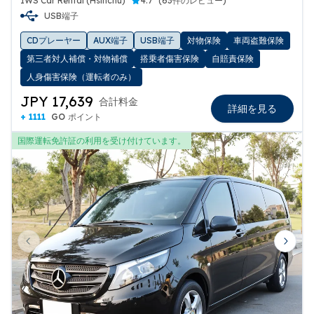
IWS Car Rental (Hsinchu)
4.7
(
63件のレビュー
)
USB端子
CDプレーヤー
AUX端子
USB端子
対物保険
車両盗難保険
第三者対人補償・対物補償
搭乗者傷害保険
自賠責保険
人身傷害保険（運転者のみ）
JPY 17,639
合計料金
詳細を見る
+ 1111
GO ポイント
国際運転免許証の利用を受け付けています。
Previous slide
Next 