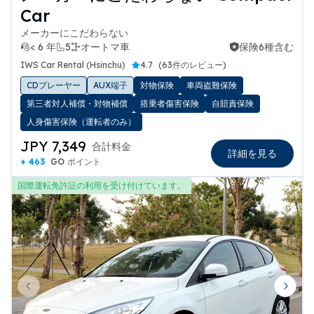
Car
メーカーにこだわらない
< 6 年
5
オートマ車
保険6種含む
保険6種含む
IWS Car Rental (Hsinchu)
4.7
(
63件のレビュー
)
CDプレーヤー
AUX端子
対物保険
車両盗難保険
第三者対人補償・対物補償
搭乗者傷害保険
自賠責保険
人身傷害保険（運転者のみ）
JPY 7,349
合計料金
詳細を見る
+ 463
GO ポイント
国際運転免許証の利用を受け付けています。
Previous slide
Next 