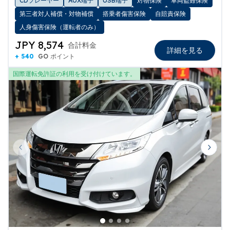
CDプレーヤー
AUX端子
USB端子
対物保険
車両盗難保険
第三者対人補償・対物補償
搭乗者傷害保険
自賠責保険
人身傷害保険（運転者のみ）
JPY 8,574
合計料金
詳細を見る
+ 540
GO ポイント
国際運転免許証の利用を受け付けています。
Previous slide
Next 