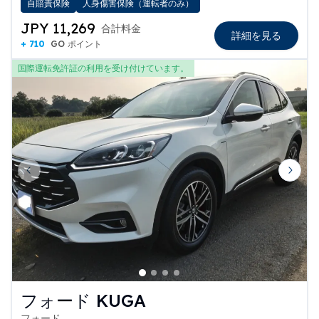
自賠責保険
人身傷害保険（運転者のみ）
JPY 11,269
合計料金
詳細を見る
+ 710
GO ポイント
国際運転免許証の利用を受け付けています。
Previous slide
Next 
フォード KUGA
フォード