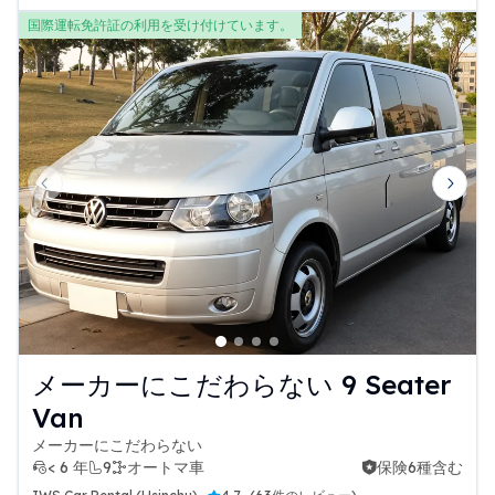
国際運転免許証の利用を受け付けています。
Previous slide
Next 
メーカーにこだわらない 9 Seater
Van
メーカーにこだわらない
< 6 年
9
オートマ車
保険6種含む
保険6種含む