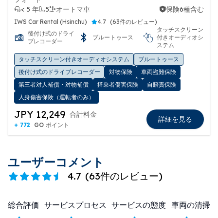
< 5 年
5
オートマ車
保険6種含む
保険6種含む
IWS Car Rental (Hsinchu)
4.7
(
63件のレビュー
)
タッチスクリーン
後付け式のドライ
ブルートゥース
付きオーディオシ
ブレコーダー
ステム
タッチスクリーン付きオーディオシステム
ブルートゥース
後付け式のドライブレコーダー
対物保険
車両盗難保険
第三者対人補償・対物補償
搭乗者傷害保険
自賠責保険
人身傷害保険（運転者のみ）
JPY 12,249
合計料金
詳細を見る
+ 772
GO ポイント
ユーザーコメント
4.7
(
63件のレビュー
)
総合評価
サービスプロセス
サービスの態度
車両の清掃