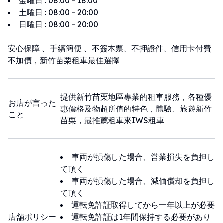
金曜日
:
08:00 - 18:00
土曜日
:
08:00 - 20:00
日曜日
:
08:00 - 20:00
安心保障 、手續簡便 、不簽本票、不押證件、信用卡付費
不加價，新竹苗栗租車最佳選擇
提供新竹苗栗地區專業的租車服務，各種優
お店が言った
惠價格及物超所值的特色，體驗、旅遊新竹
こと
苗栗，最推薦租車來IWS租車
車両が損傷した場合、営業損失を負担し
て頂く
車両が損傷した場合、減価償却を負担し
て頂く
運転免許証取得してから一年以上が必要
店舗ポリシー
運転免許証は1年間保持する必要があり