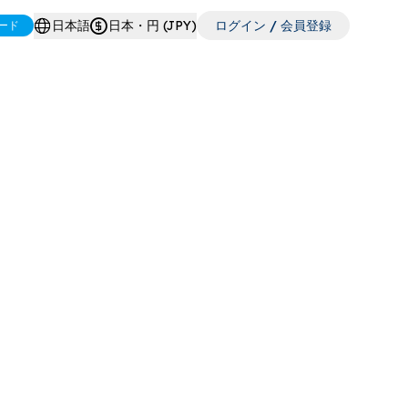
日本語
日本・円 (JPY)
ログイン / 会員登録
ード