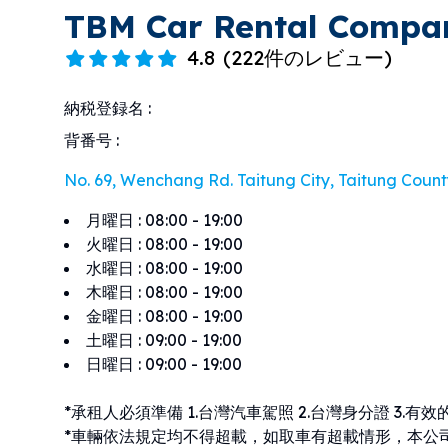
TBM Car Rental Compa
4.8
(
222件のレビュー
)
納税登録名
:
背番号
:
No. 69, Wenchang Rd. Taitung City, Taitung County
月曜日
:
08:00 - 19:00
火曜日
:
08:00 - 19:00
水曜日
:
08:00 - 19:00
木曜日
:
08:00 - 19:00
金曜日
:
08:00 - 19:00
土曜日
:
09:00 - 19:00
日曜日
:
09:00 - 19:00
*承租人必須準備 1.台灣汽車駕照 2.台灣身分證 3.有
*車輛依法規定均不得超載，如取車有超載情形，本公