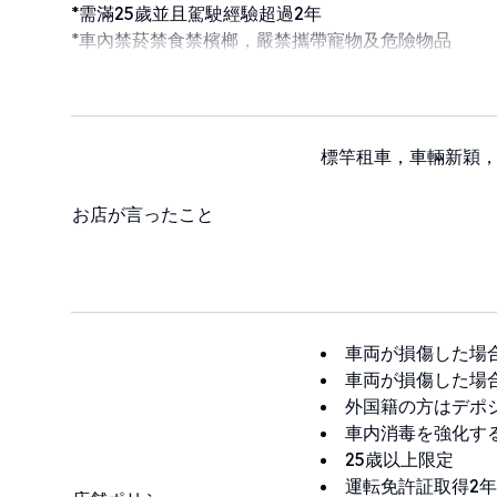
*需滿25歲並且駕駛經驗超過2年
*車內禁菸禁食禁檳榔，嚴禁攜帶寵物及危險物品
標竿租車，車輛新穎
お店が言ったこと
車両が損傷した場
車両が損傷した場
外国籍の方はデポ
車内消毒を強化す
25歳以上限定
運転免許証取得2