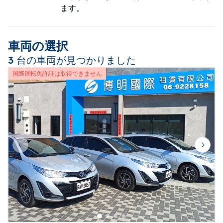
ます。
車両の選択
3 台の車両が見つかりました
国際運転免許証は取得できません
Previous slide
Next 