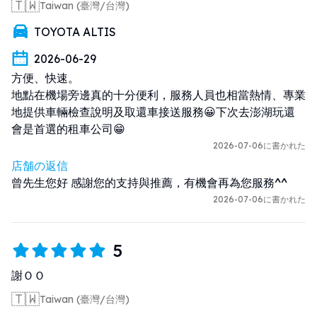
🇹🇼
Taiwan (臺灣/台灣)
TOYOTA ALTIS
2026-06-29
方便、快速。

地點在機場旁邊真的十分便利，服務人員也相當熱情、專業
地提供車輛檢查說明及取還車接送服務😀下次去澎湖玩還
會是首選的租車公司😁
2026-07-06に書かれた
店舗の返信
曾先生您好 感謝您的支持與推薦，有機會再為您服務^^
2026-07-06に書かれた
5
謝ＯＯ
🇹🇼
Taiwan (臺灣/台灣)