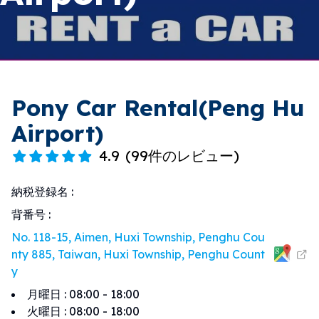
Pony Car Rental(Peng Hu
Airport)
4.9
(
99件のレビュー
)
納税登録名
:
背番号
:
No. 118-15, Aimen, Huxi Township, Penghu Cou
nty 885, Taiwan, Huxi Township, Penghu Count
y
月曜日
:
08:00 - 18:00
火曜日
:
08:00 - 18:00