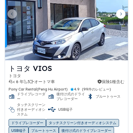
Previous slide
Next 
トヨタ VIOS
トヨタ
< 6 年
5
オートマ車
保険1種含む
保険1種含む
Pony Car Rental(Peng Hu Airport)
4.9
(
99件のレビュー
)
ドライブレコーダ
後付け式のドライ
ブルートゥース
ー
ブレコーダー
タッチスクリーン
付きオーディオシ
USB端子
ステム
ドライブレコーダー
タッチスクリーン付きオーディオシステム
USB端子
ブルートゥース
後付け式のドライブレコーダー