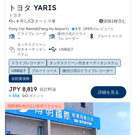
トヨタ YARIS
トヨタ
< 4 年
5
オートマ車
保険1種含む
保険1種含む
Pony Car Rental(Peng Hu Airport)
4.9
(
99件のレビュー
)
ドライブレコーダ
後付け式のドライ
ブルートゥース
ー
ブレコーダー
タッチスクリーン
付きオーディオシ
USB端子
ステム
ドライブレコーダー
タッチスクリーン付きオーディオシステム
USB端子
ブルートゥース
後付け式のドライブレコーダー
自賠責保険
JPY 8,819
合計料金
詳細を見る
+ 556
GO ポイント
国際運転免許証は取得できません