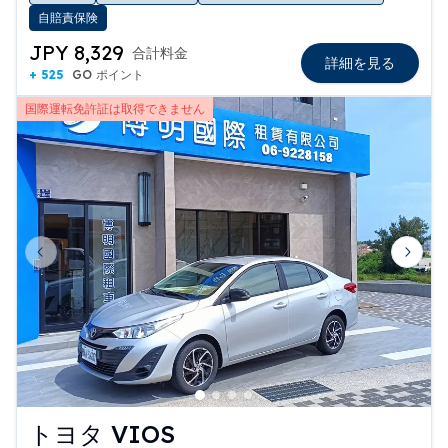
自賠責保険
JPY 8,329
合計料金
詳細を見る
+ 525
GO ポイント
国際運転免許証は取得できません
Previous slide
Next 
トヨタ VIOS