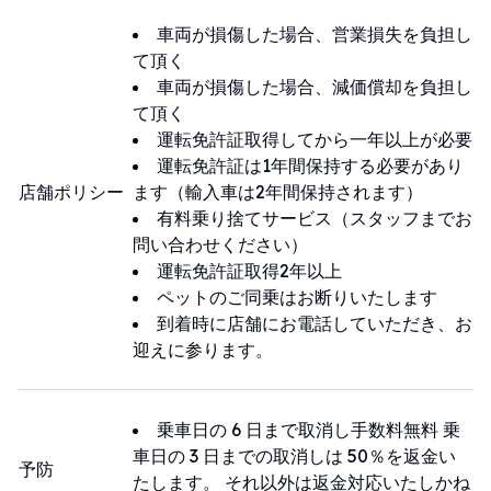
的垃圾不要亂塞。
車両が損傷した場合、営業損失を負担し
4.車輛均為禁菸禁菸禁菸車[很重要]，請勿
て頂く
在車上抽菸。
車両が損傷した場合、減価償却を負担し
*麻煩善待您承租的車輛也希望您配合以上
て頂く
幾點的注意事項*
運転免許証取得してから一年以上が必要
*謝謝您體恤每一位工作人員的辛勞~維護車
運転免許証は1年間保持する必要があり
輛是很辛苦的*
店舗ポリシー
ます（輸入車は2年間保持されます）
*我們不喜歡收車輛清潔費*
有料乗り捨てサービス（スタッフまでお
問い合わせください）
運転免許証取得2年以上
ペットのご同乗はお断りいたします
到着時に店舗にお電話していただき、お
迎えに参ります。
乗車日の 6 日まで取消し手数料無料 乗
車日の 3 日までの取消しは 50％を返金い
予防
たします。 それ以外は返金対応いたしかね