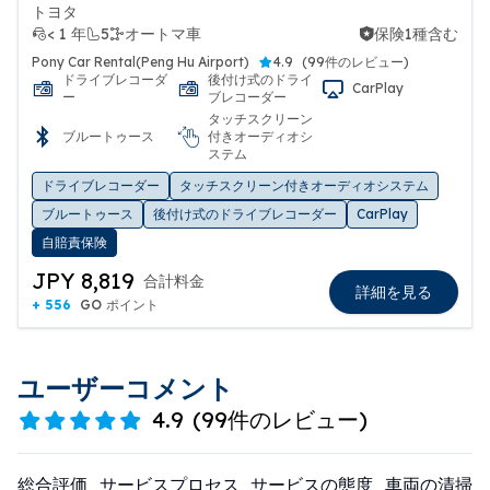
トヨタ
< 1 年
5
オートマ車
保険1種含む
保険1種含む
Pony Car Rental(Peng Hu Airport)
4.9
(
99件のレビュー
)
ドライブレコーダ
後付け式のドライ
CarPlay
ー
ブレコーダー
タッチスクリーン
ブルートゥース
付きオーディオシ
ステム
ドライブレコーダー
タッチスクリーン付きオーディオシステム
ブルートゥース
後付け式のドライブレコーダー
CarPlay
自賠責保険
JPY 8,819
合計料金
詳細を見る
+ 556
GO ポイント
ユーザーコメント
4.9
(
99件のレビュー
)
総合評価
サービスプロセス
サービスの態度
車両の清掃