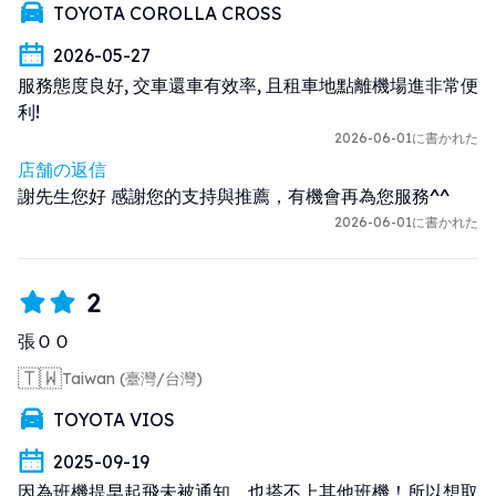
TOYOTA COROLLA CROSS
2026-05-27
服務態度良好, 交車還車有效率, 且租車地點離機場進非常便
利!
2026-06-01に書かれた
店舗の返信
謝先生您好 感謝您的支持與推薦，有機會再為您服務^^
2026-06-01に書かれた
2
張ＯＯ
🇹🇼
Taiwan (臺灣/台灣)
TOYOTA VIOS
2025-09-19
因為班機提早起飛未被通知，也搭不上其他班機！所以想取