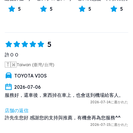
5
5
5
5
5
許ＯＯ
🇹🇼
Taiwan (臺灣/台灣)
TOYOTA VIOS
2026-07-06
服務好，還車後，東西掉在車上，也會送到機場給客人。
2026-07-14に書かれた
店舗の返信
許先生您好 感謝您的支持與推薦，有機會再為您服務^^
2026-07-15に書かれた