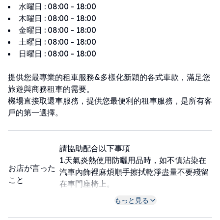
水曜日
:
08:00 - 18:00
木曜日
:
08:00 - 18:00
金曜日
:
08:00 - 18:00
土曜日
:
08:00 - 18:00
日曜日
:
08:00 - 18:00
提供您最專業的租車服務&多樣化新穎的各式車款，滿足您
旅遊與商務租車的需要。
機場直接取還車服務，提供您最便利的租車服務，是所有客
戶的第一選擇。
請協助配合以下事項
1.天氣炎熱使用防曬用品時，如不慎沾染在
お店が言った
汽車內飾裡麻煩順手擦拭乾淨盡量不要殘留
こと
在車門座椅上。
2.天氣好就是要玩水，請配合不要[濕身][滿
もっと見る
身沙子]坐上車。
3.天氣炎熱想在車上吃東西，但請配合吃完