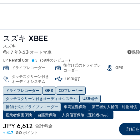
スズキ XBEE
スズキ
< 7 年
5
オートマ車
保険
UP Rental Car
5
(
38件のレビュー
)
後付け式のドライブレ
ドライブレコーダー
GPS
コーダー
タッチスクリーン付き
USB端子
オーディオシステム
t slide
ドライブレコーダー
GPS
CDプレーヤー
タッチスクリーン付きオーディオシステム
USB端子
後付け式のドライブレコーダー
車両盗難保険
第三者対人補償・対物補償
搭乗者傷害保険
自賠責保険
人身傷害保険（運転者のみ）
JPY 6,612
合計料金
詳細を
+ 417
GO ポイント