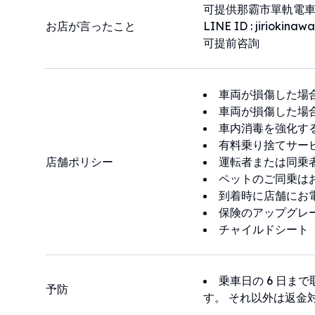
可提供那霸市單軌電車
お店が言ったこと
LINE ID : jiriokinawa
可提前咨詢
車両が損傷した場
車両が損傷した場
車内消毒を強化す
有料乗り捨てサー
店舗ポリシー
運転者または同乗
ペットのご同乗は
到着時に店舗にお
保険のアップグレ
チャイルドシート
乗車日の 6 日ま
予防
す。 それ以外は返金