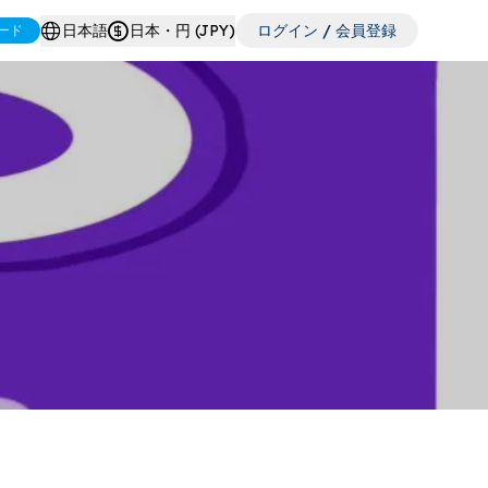
日本語
日本・円 (JPY)
ログイン / 会員登録
ード