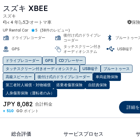
スズキ XBEE
スズキ
< 4 年
5
オートマ車
保険
UP Rental Car
5
(
38件のレビュー
)
後付け式のドライブレ
ドライブレコーダー
ブルートゥー
コーダー
タッチスクリーン付き
GPS
USB端子
オーディオシステム
ドライブレコーダー
GPS
CDプレーヤー
t slide
タッチスクリーン付きオーディオシステム
USB端子
ブルートゥース
高級スピーカー
後付け式のドライブレコーダー
車両盗難保険
第三者対人補償・対物補償
搭乗者傷害保険
自賠責保険
人身傷害保険（運転者のみ）
JPY 8,082
合計料金
詳細を
+ 510
GO ポイント
総合評価
サービスプロセス