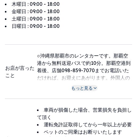
木曜日
:
09:00 - 18:00
金曜日
:
09:00 - 18:00
土曜日
:
09:00 - 18:00
日曜日
:
09:00 - 18:00
○沖縄県那覇市のレンタカーです。那覇空
港から無料送迎バスで約10分。那覇空港到
お店が言った
着後、店舗098-859-7070までお電話いた
こと
だければ、お迎えにあがります。外国人の
方はLINEから受け付けます。LINE ID ＠
もっと見る
iwu1588h
○感謝您選擇我們公司，我們公司離那霸機
場10-15分鐘的車程。 需要接送服務請加
車両が損傷した場合、営業損失を負担し
LINE。 LINE ID:@iwu1588h
て頂く
○Thank you for choosing our company,
運転免許証取得してから一年以上が必要
which is 10-15 minutes by car from Naha
ペットのご同乗はお断りいたします
Airport. If you need a pick-up service,