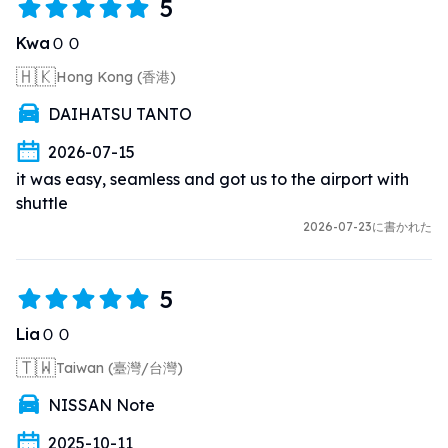
5
KwaＯＯ
🇭🇰
Hong Kong (香港)
DAIHATSU TANTO
2026-07-15
it was easy, seamless and got us to the airport with 
shuttle
2026-07-23に書かれた
5
LiaＯＯ
🇹🇼
Taiwan (臺灣/台灣)
NISSAN Note
2025-10-11