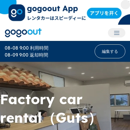
アカウ
08-08 9:00
利用時間
編集する
08-09 9:00
返却時間
Factory car
rental（Guts）