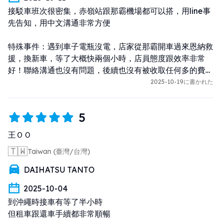
接駁車班次很密集，赤嶺站跟那霸機場都可以搭，用line事
先告知，用中文溝通非常方便

特殊事件：遇到車子電瓶沒電，店家從那霸開車過來恩納救
援，換新車，等了大概快兩個小時，店員態度跟效率非常
好！聯絡溝通也沒有問題，後續也沒有被收取任何多的費
用，是很阿撒里的店家！
2025-10-19に書かれた
5
王ＯＯ
🇹🇼
Taiwan (臺灣/台灣)
DAIHATSU TANTO
2025-10-04
到沖繩時接車有等了半小時

但租車跟還車手續都非常順暢
