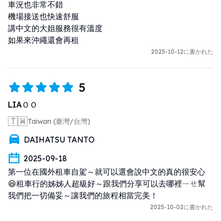
車況也非常不錯

機場接送也快速舒服

講中文的大姐服務很有溫度

如果來沖繩還會再租
2025-10-12に書かれた
5
LIAＯＯ
🇹🇼
Taiwan (臺灣/台灣)
DAIHATSU TANTO
2025-09-18
第一位在國外租車自駕～就可以選會說中文的真的很安心
😆租車行的姊姊人超級好～跟我們分享可以去哪裡ㄧㄝ幫
我們把一切備妥～讓我們的旅程相當完美！
2025-10-02に書かれた