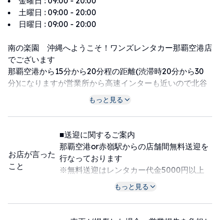
金曜日
:
09:00 - 20:00
土曜日
:
09:00 - 20:00
日曜日
:
09:00 - 20:00
南の楽園 沖縄へようこそ！ワンズレンタカー那覇空港店
でございます
那覇空港から15分から20分程の距離(渋滞時20分から30
分)になりますが営業所から高速インターも近いので北谷
アメリカンビレッジやちゅら海水族館、各ゴルフ場へのア
もっと見る
クセスも抜群です！
那覇空港への送迎を完全個別にてサービスさせていただい
■送迎に関するご案内
ております(込み具合により乗り合いあり)
那覇空港or赤嶺駅からの店舗間無料送迎を
到着されて手荷物を受け取る前に送迎ダイヤル080-
お店が言った
行なっております
1882-5279まで御連絡くださいませ！
こと
※無料送迎はレンタカー代金5000円以上
※国際線ご利用のお客様は税関を通過されましたら連絡を
利用のお客様に限ります
もっと見る
ください
(混雑の無い赤嶺駅オススメです⭐)
皆様のご来店を心よりお待ちしております。
那覇空港〜赤嶺駅はモノレールで一駅目で
す