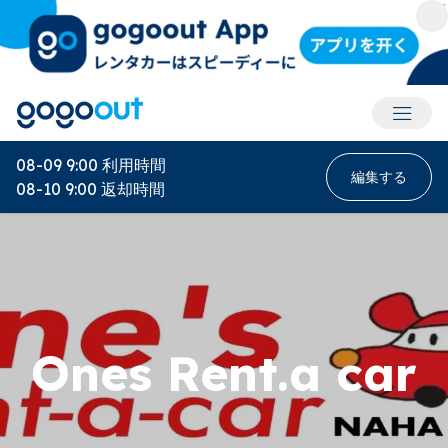
アカウ
08-09 9:00
利用時間
編集する
08-10 9:00
返却時間
Ones Rent.a car