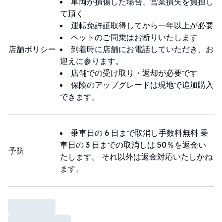
車両が損傷した場合、営業損失を負担し
※空港送迎ご希望の方は便名を必ず明記お願い致します。
※空港から当店までの所要時間は15〜20
て頂く
※便名が未記入・不明の場合は事前にご返信いただくかお
分、渋滞する時間帯は25分〜40分ほど要す
運転免許証取得してから一年以上が必要
電話にてお知らせくださいませ。
る場合がございます
ペットのご同乗はお断りいたします
※便名不明、到着予定時刻のみ記載で連絡がない場合、送
店舗ポリシー
到着時に店舗にお電話していただき、お
迎は不要と判断させていただきます。
【送迎場所について】
迎えに参ります。
※赤嶺駅の場合
店舗での受け取り・返却が必要です
★送迎専用ダイヤル 080-1882-5279★
那覇空港からモノレールで一駅目の『赤嶺
保険のアップグレードは現地で追加購入
★緊急ダイヤル 090-4778-7919★
駅南口』にてのピックアップになります。
できます。
★LINEアカウント @580okidm★
※那覇空港の場合
ワンズレンタカーは、海外含め全国約360店舗の格安、安
①那覇空港国内線ターミナル“１階１番出
乗車日の 6 日まで取消し手数料無料 乗
心のレンタカーチェーン店です
口”を出て、横断歩道を１本渡り右に進み
車日の 3 日までの取消しは 50％を返金い
ビジネスからご旅行まで、他ブランドレンタカーさんとぜ
予防
ます。
たします。 それ以外は返金対応いたしかね
ひ比較してみてください。
※空港到着後、手荷物を受け取る前にお電
ます。
話ください
お手荷物を受け取る待ち時間の間に送迎車
両が到着するよう手配させていただきます