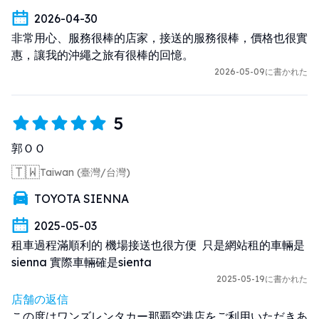
2026-04-30
非常用心、服務很棒的店家，接送的服務很棒，價格也很實
惠，讓我的沖繩之旅有很棒的回憶。
2026-05-09に書かれた
5
郭ＯＯ
🇹🇼
Taiwan (臺灣/台灣)
TOYOTA SIENNA
2025-05-03
租車過程滿順利的 機場接送也很方便  只是網站租的車輛是
sienna 實際車輛確是sienta
2025-05-19に書かれた
店舗の返信
この度はワンズレンタカー那覇空港店をご利用いただきあ