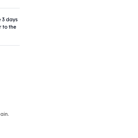
e 3 days
r to the
ain.