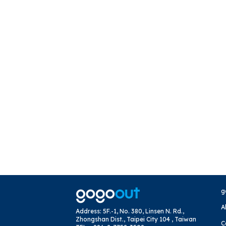
LINE：@sima.hokkaido
・無断キャンセル（ご
WhatsApp：+819054895678
※ ご予約完了後1時
KakaoTalk：sima.hokkaido
______________
WeChat：sima-hokkaido
【台風・悪天候によ
航空会社が正式に欠
ただし、以下の場合
・航空会社が正式に
・お客様ご自身の判
______________
【予約日程の変更】
車両に空きがある場
変更内容によっては
______________
【ご来店されなかっ
事前のご連絡なくご来
受けます。
g
______________
A
Address
:
5F.-1, No. 380, Linsen N. Rd.,
【返金について】
Zhongshan Dist., Taipei City 104 , Taiwan
C