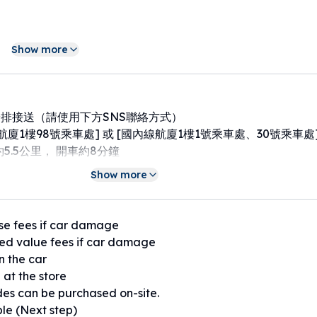
Show more
7分鐘
安排
排接送（請使用下方SNS聯絡方式）
！
航廈1樓98號乘車處] 或 [國內線航廈1樓1號乘車處、30號乘車處
約5.5公里， 開車約8分鐘
約150M，開車約1分鐘
Show more
約950M，開車約3分鐘
オープンいたしました！
 約2.8KM，開車約6分鐘
皆さまにお届けできればと思っております❄️
 約3.2KM，開車約6分鐘
se fees if car damage
上、それぞれ¥2,000のサービス料を頂戴いたします🙇‍♀️》
__________________________
ed value fees if car damage
象）
依照以下標準收取取消費用】
n the car
．．．．免費
 at the store
5km、車で約5〜7分
天．．．．租車費用的 50%
es can be purchased on-site.
Sは迅速返信）
一天．．．．租車費用的 70%
ble (Next step)
可能