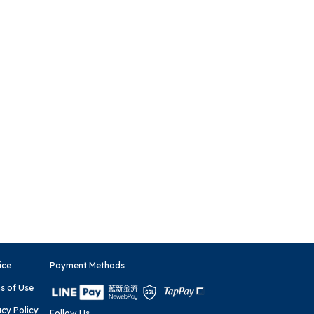
％を申し
ice
Payment Methods
s of Use
acy Policy
Follow Us