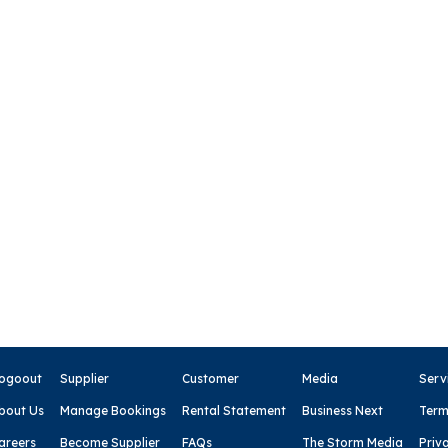
連絡なし）．．．．ご利用料金の100％
間以内のキャンセルは無料です。
__________________________
るキャンセル】
航を決定した場合は、キャンセル料は発生いたしません。
は通常のキャンセルポリシーが適用されます。
欠航を発表する前
断によるキャンセル
__________________________
合に限り、予約日程の変更を承ります。
、ご利用料金が変更となる場合があります。
__________________________
た場合】
店されなかった場合（無断キャンセル）は、ご利用料金の100
ogoout
Supplier
Customer
Media
Serv
__________________________
bout Us
Manage Bookings
Rental Statement
Business Next
Term
areers
Become Supplier
FAQs
The Storm Media
Priv