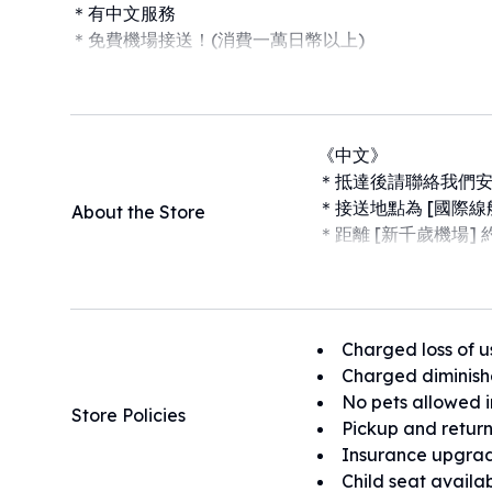
＊有中文服務
＊免費機場接送！(消費一萬日幣以上)
＊免責保險與NOC保險可於店鋪現場加購。
＊【島巡租車 北海道】到新千歲機場5公里，開車約5~
＊營業時間：8:00~18:00。
＊社群聯絡及時回覆(除半夜清晨)
《中文》
＊8:00前或18:00後的取車與還車服務，亦可事先預約
＊抵達後請聯絡我們安
＊官方網站預約，有英文、日文、中文、韓文4種語言
＊接送地點為 [國際線
About the Store
＊有兒童安全座椅 / 汽車增高坐墊
＊距離 [新千歲機場] 
＊距離最近 [加油站] 
＊距離 [JR千歲站] 
沖縄の【島めぐりレンタカー 】が、この度北海道に
＊距離 [JR南千歲站]
沖縄でご好評いただいているサービスを、北海道でも
＊距離 [高速公路入口]
Charged loss of u
《8:00前または18:00後の貸出・返却は、コストの関係
______________
Charged diminish
＊空港無料送迎あり！（1万円以上ご利用のお客様対
【關於預約取消，將
No pets allowed i
＊免責補償・NOC補償は店頭でご加入いただけます
Store Policies
・租車日前 6 天以前
Pickup and return
＊【島めぐりレンタカー 北海道】は新千歳空港から約
・租車日前 5天～3 
Insurance upgrad
＊営業時間：8:00〜18:00（深夜・早朝を除き、SN
・租車日前 2 天～前
Child seat availa
＊8:00前・18:00以降の貸出／返却も事前予約で対応