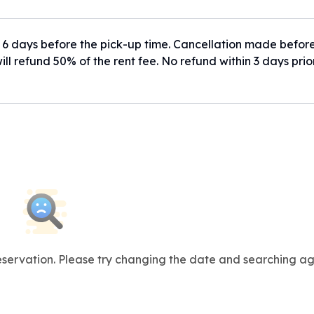
．．．．100%
応
．．．租車費用的 100%
時內取消，可免費取消。
 6 days before the pick-up time. Cancellation made befor
__________________________
ill refund 50% of the rent fee. No refund within 3 days prio
分
取消】
航班停飛，將不收取取消費用。
用一般取消政策：
宣布停飛前
取消預約
__________________________
g a new branch in Hokkaido!
的情況下，接受租車日期變更。
vice here in Hokkaido as well. ❄️
費用可能會有所調整。
 incur an additional ¥2,000 service fee each time due to
__________________________
00)
門市取車（無故取消），將收取租車費用的 100%。
reservation. Please try changing the date and searching ag
ilable for purchase at the counter.
__________________________
 km from the New Chitose Airport (5–7 min drive)
cept late night / early morning)
依照您使用的付款方式進行退款。