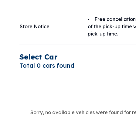
・租車當日 租車費用的
＊公式予約サイトは英語・日本語・中国語・韓国語対
・未事先聯絡未到店．
＊チャイルドシート／ジュニアシート完備
※ 預約完成後 1 小
Free cancellation
＊[新千歳空港] から、約5.5KM、車で約8分
______________
Store Notice
of the pick-up time w
＊[最寄りガソリンスタンド]から、約150M、車で約1
【因颱風或惡劣天氣
pick-up time.
＊[JR千歳駅] から、約950M、車で約3分
若航空公司正式宣布
＊[JR南千歳駅] から約2.8KM、車で約6分
但是，以下情況將適
＊[高速道路入口] から約3.2KM、車で約6分
・航空公司尚未正式
Select Car
・因客人自行判斷而
Total 0 cars found
______________
【變更租車日期】
We are 【SIMAMEGURI RENT-A-CAR】, now openin
僅限於車輛仍有空檔
We look forward to providing you with the best ser
依照變更內容，租車
《pick-up or return before 8:00 or after 18:00 will
______________
operational costs 🙇‍♀️》
【未到店使用】
＊Free airport transfer (for rentals over JPY 10,0
若未事先聯絡且未前往
Sorry, no available vehicles were found for 
＊Deductible Coverage and NOC Coverage are ava
______________
＊【SIMAMEGURI RENT-A-CAR HOKKAIDO】is about 5
【退款】
＊Hours: 8:00–18:00 (messages replied promptly ex
若符合退款條件，將