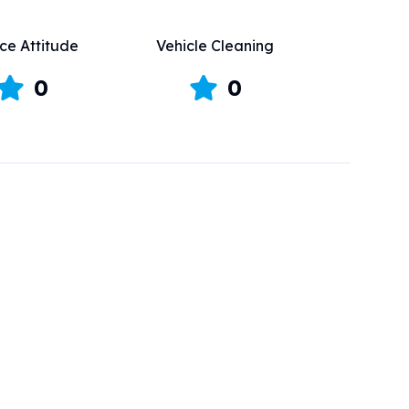
ce Attitude
Vehicle Cleaning
0
0
乗り場・