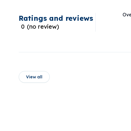
＊Pick-up and return services before 8:00 or after
退款時間將依各支付
＊Online booking available in EN / JP / CN / KR
Ove
＊Child seats / booster seats available
Ratings and reviews
《日本語》
0
(
no review
)
＊到着後、送迎につい
＊送迎場所は [国際線
오키나와의 【시마메구리 렌터카 】가 홋카이도에 새
30番乗り場] です。
오키나와에서 받은 좋은 평가와 서비스를 홋카이도에서
＊新千歳空港から約5.
《오전 8시 이전 또는 오후 6시 이후 대여·반납 시 운영 
＊最寄りのガソリンス
＊공항 무료 픽업 서비스 제공! (1만 엔 이상 예약 시)
＊JR千歳駅まで約95
＊면책보상 및 NOC 보상은 차량 인수 시 매장에서 가
＊JR南千歳駅まで約2
View all
＊【시마메구리 렌터카 홋카이도】는 신치토세공항에서 약 
＊高速道路入口まで約3
＊영업시간：8:00~18:00 (심야·새벽 제외, SNS 빠른 
______________
＊8:00 이전 또는 18:00 이후 차량 인수·반납은 사전 
【キャンセルについ
＊공식 예약 사이트는 영어 / 일본어 / 중국어 / 한국어
ご予約のキャンセル
＊유아용 카시트 / 주니어 시트 구비
・ご利用日の6日前ま
・ご利用日の5日前～
・ご利用日の2日前～
TEL：090-5489-5678
・ご利用日当日．．．