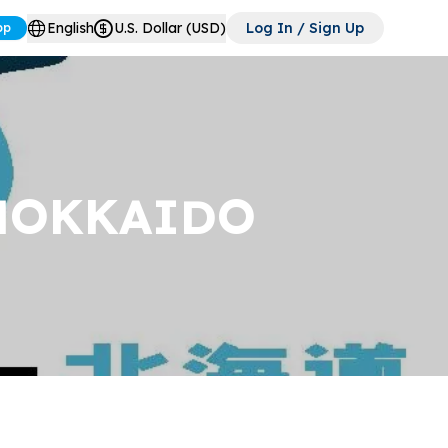
English
U.S. Dollar (USD)
Log In / Sign Up
pp
HOKKAIDO