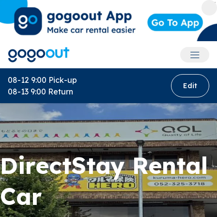
Accoun
08-12 9:00
Pick-up
Edit
08-13 9:00
Return
DirectStay Rental
Car