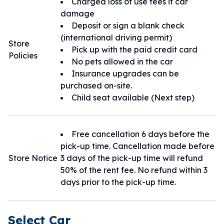
Charged loss of use fees if car
名古屋・愛知・東海エリアには、車があれば行ける隠れた
しています。
damage
名所がたくさん。地元をよく知る私たちが、皆さまの旅を
皆さまの名古屋・愛知の旅が素敵な思い出
Deposit or sign a blank check
より特別なものにします。
になりますように！
(international driving permit)
「まるで友人が車を届けてくれるような安心感」を、ぜひ
Store
【店主的話】
Pick up with the paid credit card
体験してください。
Policies
您好，我們是 Direct Stay Rentacar。
No pets allowed in the car
租兩天一夜以上即可享免費送車服務，而且
Insurance upgrades can be
歸還時不用加滿油，真的很便利！
purchased on-site.
我們以「不只送車，更送安心」為理念，用
Child seat available (Next step)
心陪伴每位旅客，讓您的旅程從開始到結束
都能舒適又放心。
誠摯祝福您在名古屋、愛知的旅行留下美好
Free cancellation 6 days before the
的回憶！
pick-up time. Cancellation made before
Store Notice
3 days of the pick-up time will refund
50% of the rent fee. No refund within 3
days prior to the pick-up time.
Select Car