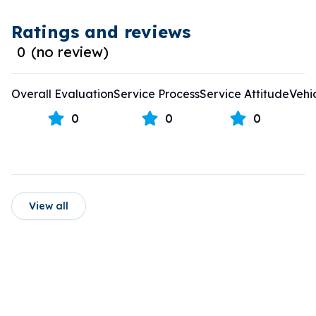
Ratings and reviews
0
(
no review
)
Overall Evaluation
Service Process
Service Attitude
Vehi
0
0
0
View all