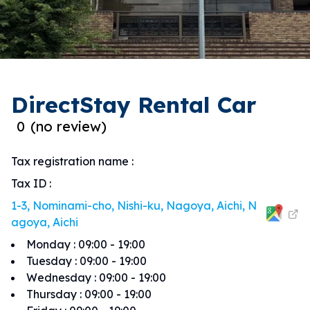
DirectStay Rental Car
0
(
no review
)
Tax registration name
:
Tax ID
:
1-3, Nominami-cho, Nishi-ku, Nagoya, Aichi, N
agoya, Aichi
Monday
:
09:00 - 19:00
Tuesday
:
09:00 - 19:00
Wednesday
:
09:00 - 19:00
Thursday
:
09:00 - 19:00