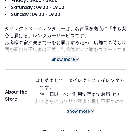
Friday
:
09:00 - 19:00
Saturday
:
09:00 - 19:00
Sunday
:
09:00 - 19:00
ダイレクトステイレンタカーは、名古屋を拠点に「車も安
心も届ける」レンタカーサービスです。
お客様の宿泊先まで車をお届けするため、店舗での待ち時
間や面倒な手続きは不要。到着後すぐに旅をスタートでき
ます。
Show more
一泊二日以上のご利用で宿まで車を無料でお届け、またガ
ソリン満タン返しも不要です！
【店家介紹】
はじめまして、ダイレクトステイレンタカ
Direct Stay Rentacar 是一間以名古屋為據點、主打「車
ーです。
與安心一同送達」的租車服務。
About the
一泊二日以上のご利用で宿までお届け無
我們可以把車直接送到您的住宿地點，不需要到店等待或處
Store
料！さらにガソリン満タン返し不要なので
理繁瑣手續，抵達後就能馬上開啟旅程。
とっても便利です。
Show more
凡租車兩天一夜以上，即可享有「免費送車到住宿處」服
私たちは「車も安心も届ける会社」とし
務，且「歸還時無需加滿油」，超方便！
て、旅のはじまりから終わりまで快適に過
歡迎體驗那份「就像朋友親自把車送來」的貼心與安心感。
ごしていただけるよう心を込めてサポート