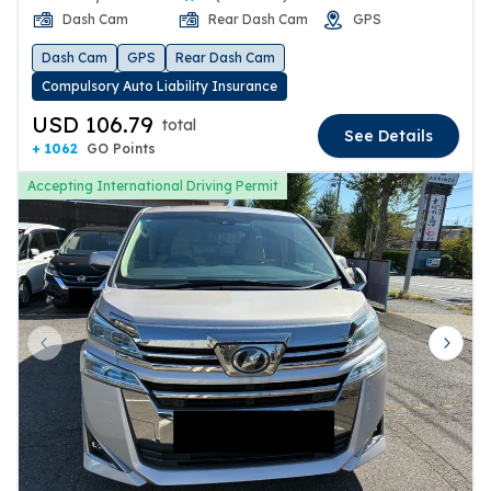
Dash Cam
Rear Dash Cam
GPS
Dash Cam
GPS
Rear Dash Cam
Compulsory Auto Liability Insurance
USD 106.79
total
See Details
+ 1062
GO Points
Accepting International Driving Permit
Previous slide
Next 